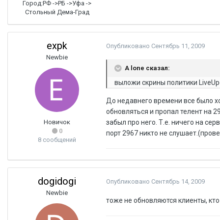
Город:
РФ ->РБ ->Уфа ->
Стольный Дема-Град
expk
Опубликовано
Сентябрь 11, 2009
Newbie
A lone сказал:
выложи скрины политики LiveUpd
До недавнего времени все было хо
обновляться и пропал телент на 29
Новичок
забыл про него. Т.е. ничего на сер
0
порт 2967 никто не слушает.(прове
8 сообщений
dogidogi
Опубликовано
Сентябрь 14, 2009
Newbie
тоже не обновляются клиенты, кт