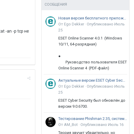
СООБЩЕНИЯ
Новая версия бесплатного приложения ESET Online Scanner доступна пользователям
От Ego Dekker ·
Опубликовано
Июль
25
t -an -p tcp не
ESET Online Scanner 4.0.1 (Windows
10/11, 64-разрядная)
●
Руководство пользователя ESET
Online Scanner 4 (PDF-файл)
Актуальные версии ESET Cyber Security 9
От Ego Dekker ·
Опубликовано
Июль
25
ESET Cyber Security был обновлён до
версии 9.0.6700.
Тестирование Phishman 2.35, системы повышения осведомлённости пользователей в сфере ИБ
От AM_Bot ·
Опубликовано
Июль 16
Теория звучит убедительно, но