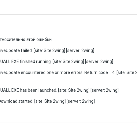
тносительно этой ошибки:
eUpdate failed. [site: Site 2wing] [server: 2wing]
ALL.EXE finished running. [site: Site 2wing] [server: 2wing]
veUpdate encountered one or more errors. Return code = 4. [site: Site 2
ALL.EXE has been launched. [site: Site 2wing] [server: 2wing]
wnload started. [site: Site 2wing] [server: 2wing]