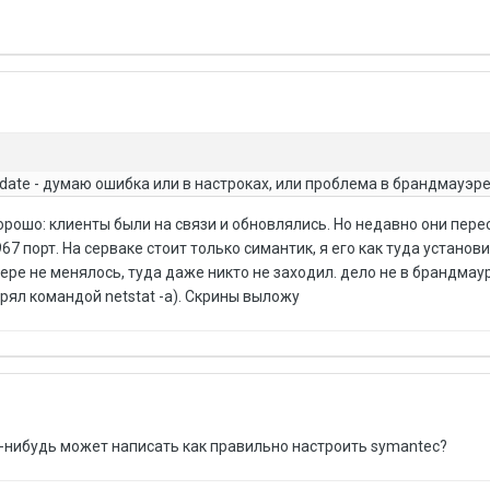
ate - думаю ошибка или в настроках, или проблема в брандмауэре
рошо: клиенты были на связи и обновлялись. Но недавно они пере
67 порт. На серваке стоит только симантик, я его как туда установ
вере не менялось, туда даже никто не заходил. дело не в брандмаур
рял командой netstat -a). Скрины выложу
о-нибудь может написать как правильно настроить symantec?