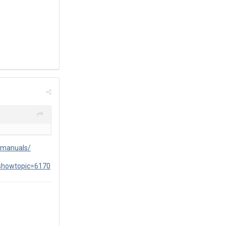
3/manuals/
?showtopic=6170