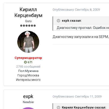
Кирилл
Опубликовано
Сентябрь 8, 2009
Керценбаум
expk сказал:
Guru
Диагностику прогнал. Ошибок не
Диагностику запускали и на SEPM, 
Супермодератор
671
2793 сообщений
Пол:
Мужчина
Город:
Москва
Интересы:
много
expk
Опубликовано
Сентябрь 11, 2009
Newbie
Кирилл Керценбаум сказал: