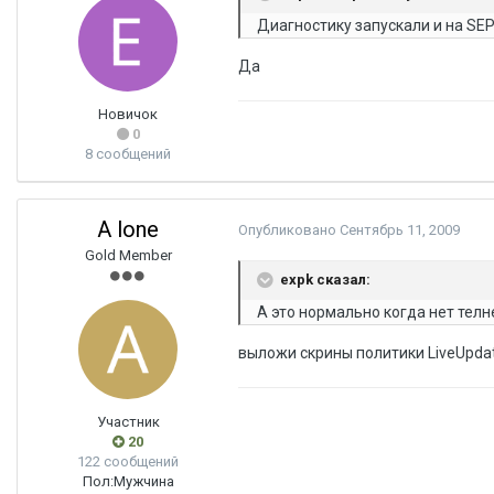
Диагностику запускали и на SEP
Да
Новичок
0
8 сообщений
A lone
Опубликовано
Сентябрь 11, 2009
Gold Member
expk сказал:
А это нормально когда нет телне
выложи скрины политики LiveUpdat
Участник
20
122 сообщений
Пол:
Мужчина