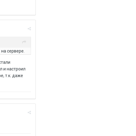
 на сервере.
стали
ил и настроил
е, т.к. даже