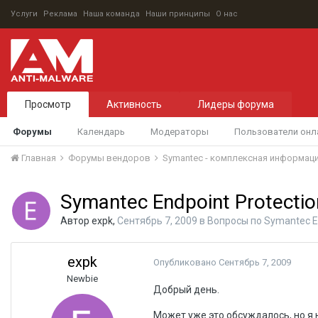
Услуги
Реклама
Наша команда
Наши принципы
О нас
Просмотр
Активность
Лидеры форума
Форумы
Календарь
Модераторы
Пользователи онл
Главная
Форумы вендоров
Symantec - комплексная информац
Symantec Endpoint Protectio
Автор
expk
,
Сентябрь 7, 2009
в
Вопросы по Symantec En
expk
Опубликовано
Сентябрь 7, 2009
Newbie
Добрый день.
Может уже это обсуждалось, но я 