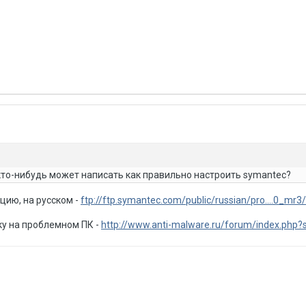
кто-нибудь может написать как правильно настроить symantec?
цию, на русском -
ftp://ftp.symantec.com/public/russian/pro....0_mr
ку на проблемном ПК -
http://www.anti-malware.ru/forum/index.php