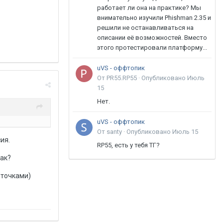
работает ли она на практике? Мы
внимательно изучили Phishman 2.35 и
решили не останавливаться на
описании её возможностей. Вместо
этого протестировали платформу...
uVS - оффтопик
От PR55.RP55 ·
Опубликовано
Июль
15
Нет.
uVS - оффтопик
От santy ·
Опубликовано
Июль 15
ия.
RP55, есть у тебя ТГ?
так?
 точками)