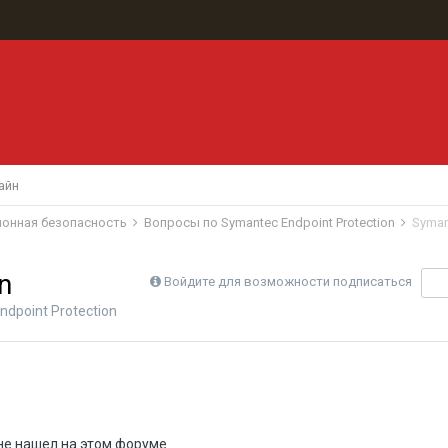
айн
ионная безопасность
Вопросы по Symantec Endpoint Protection
Syman
n
Войдите для возможности подписаться
П
dpoint Protection
не нашел на этом форуме.