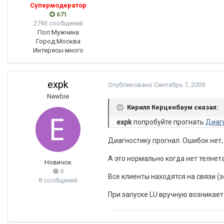
Супермодератор
671
2793 сообщений
Пол:
Мужчина
Город:
Москва
Интересы:
много
expk
Опубликовано
Сентябрь 7, 2009
Newbie
Кирилл Керценбаум сказал:
expk
попробуйте прогнать
Диаг
Диагностику прогнал. Ошибок нет,
А это нормально когда нет телнета 
Новичок
0
Все клиенты находятся на связи (
8 сообщений
При запуске LU вручную возникает