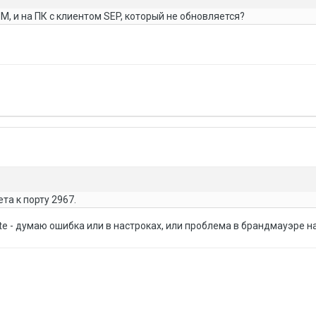
M, и на ПК с клиентом SEP, который не обновляется?
та к порту 2967.
e - думаю ошибка или в настроках, или проблема в брандмауэре на