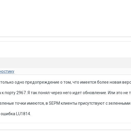
ностику
 только одно предопреждение о том, что имеется более новая верс
к порту 2967. Я так понял через него идет обновление. Или это не 
зеленые точки имеются, в SEPM клиенты присутствуют с зеленными
 ошибка LU1814.