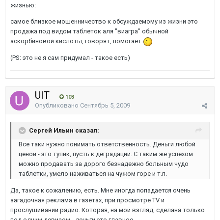
жизнью:
самое близкое мошенничество к обсуждаемому из жизни это
продажа под видом таблеток аля "виагра" обычной
аскорбиновой кислоты, говорят, помогает
(PS: это не я сам придумал - такое есть)
UIT
103
Опубликовано
Сентябрь 5, 2009
Сергей Ильин сказал:
Все таки нужно понимать ответственность. Деньги любой
ценой - это тупик, пусть к деградации. С таким же успехом
можно продавать за дорого безнадежно больным чудо
таблетки, умело наживаться на чужом горе и т.п.
Да, такое к сожалению, есть. Мне иногда попадается очень
загадочная реклама в газетах, при просмотре TV и
прослушивании радио. Которая, на мой взгляд, сделана только
под одним девизом - деньги это главное.