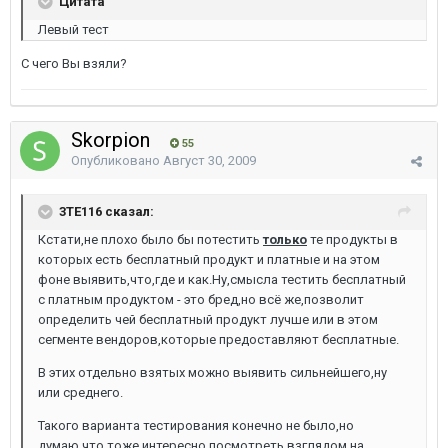
Цитата
Левый тест
С чего Вы взяли?
Skorpion
55
Опубликовано
Август 30, 2009
3TE116 сказал:
Кстати,не плохо было бы потестить
только
те продукты в
которых есть бесплатный продукт и платные и на этом
фоне выявить,что,где и как.Ну,смысла тестить бесплатный
с платным продуктом - это бред,но всё же,позволит
определить чей бесплатный продукт лучше или в этом
сегменте вендоров,которые предоставляют бесплатные.
В этих отдельно взятых можно выявить сильнейшего,ну
или среднего.
Такого варианта тестирования конечно не было,но
думаю,что тоже интересно посмотреть взглядом на