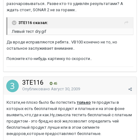
разочаровываться.. Разве кто-то удивлён результатами? А
ждать стоит, SONAR 2 не за горами..
3TE116 сказал:
Левый тест dry.gif
Да вроде исправляются ребята.. VB100 конечно не то, но
остальное заслуживает внимание..
Поясните кто-нибудь картинку по скорости..
3TE116
45
Опубликовано
Август 30, 2009
Кстати,не плохо было бы потестить
только
те продукты в
которых есть бесплатный продукт и платные и на этом фоне
выявить,что,где и как.Ну,смысла тестить бесплатный с платным
продуктом - это бред,но всё же,позволит определить чей
бесплатный продукт лучше или в этом сегменте
вендоров,которые предоставляют бесплатные.