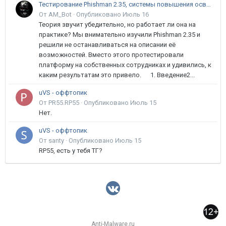
Тестирование Phishman 2.35, системы повышения осведомлённости пользователей в сфере ИБ
От AM_Bot ·
Опубликовано
Июль 16
Теория звучит убедительно, но работает ли она на
практике? Мы внимательно изучили Phishman 2.35 и
решили не останавливаться на описании её
возможностей. Вместо этого протестировали
платформу на собственных сотрудниках и удивились, к
каким результатам это привело. 1. Введение2...
uVS - оффтопик
От PR55.RP55 ·
Опубликовано
Июль 15
Нет.
uVS - оффтопик
От santy ·
Опубликовано
Июль 15
RP55, есть у тебя ТГ?
Anti-Malware.ru