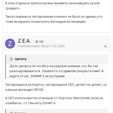
В этих отдельно взятых можно выявить сильнейшего,ну или
среднего.
Такого варианта тестирования конечно не было,но думаю,что
тоже интересно посмотреть взглядом на ситуацию.
Z.E.A.
190
Опубликовано
Август 30, 2009
Цитата
Да по детекту он особо и не радовал раньше, что бы так
разочаровываться.. Разве кто-то удивлён результатами? А
ждать стоит, SONAR 2 не за горами..
Тестировался не Нортон, тестировался СЕП, детект не детект, но
раньше проходил VB100.
В СЕП используются отличные от Нортона технологии, если не
ошибаюсь, то там нету СОНАР-а.