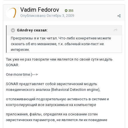
Vadim Fedorov
255
Опубликовано
Октябрь 3, 2009
GAndrey сказал:
Пресрелизы я и так читал. Что-либо конкретнее можете
сказать об его механизме, т.к. обычный копи-паст не
интересен.
Так уже не раз говорили чем является по своей сути модуль
SONAR.
One more time:)--->
SONAR представляет собой эвристический модуль
поведенческого анализа (Behavioral Detection engine),
отслеживающий подозрительную активность в системе и
контролирующий все запускаемые на компьютере
приложения, файлы, определяя на основании сотен
эвристических параметров, не является ли их поведение