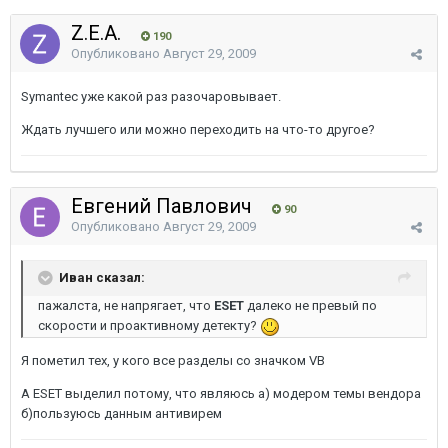
Z.E.A.
190
Опубликовано
Август 29, 2009
Symantec уже какой раз разочаровывает.
Ждать лучшего или можно переходить на что-то другое?
Евгений Павлович
90
Опубликовано
Август 29, 2009
Иван сказал:
пажалста, не напрягает, что
ESET
далеко не превый по
скорости и проактивному детекту?
Я пометил тех, у кого все разделы со значком VB
А ESET выделил потому, что являюсь а) модером темы вендора
б)пользуюсь данным антивирем