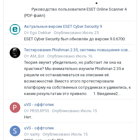
●
Руководство пользователя ESET Online Scanner 4
(PDF-файл)
Актуальные версии ESET Cyber Security 9
От Ego Dekker ·
Опубликовано
Июль 25
ESET Cyber Security был обновлён до версии 9.0.6700.
Тестирование Phishman 2.35, системы повышения осведомлённости пользователей в сфере ИБ
От AM_Bot ·
Опубликовано
Июль 16
Теория звучит убедительно, но работает ли она на
практике? Мы внимательно изучили Phishman 2.35 и
решили не останавливаться на описании её
возможностей. Вместо этого протестировали
платформу на собственных сотрудниках и удивились, к
каким результатам это привело. 1. Введение2...
uVS - оффтопик
От PR55.RP55 ·
Опубликовано
Июль 15
Нет.
uVS - оффтопик
От santy ·
Опубликовано
Июль 15