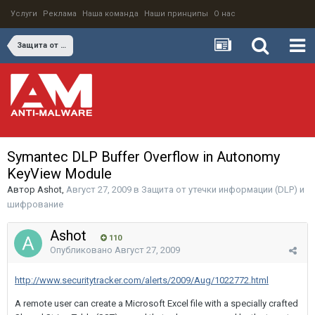
Услуги
Реклама
Наша команда
Наши принципы
О нас
Защита от утечки информации (DLP) и шифрование
Symantec DLP Buffer Overflow in Autonomy
KeyView Module
Автор
Ashot
,
Август 27, 2009
в
Защита от утечки информации (DLP) и
шифрование
Ashot
110
Опубликовано
Август 27, 2009
http://www.securitytracker.com/alerts/2009/Aug/1022772.html
A remote user can create a Microsoft Excel file with a specially crafted