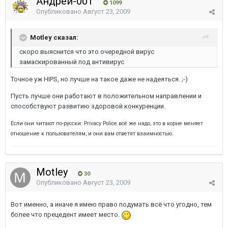
Андрей-001
1099
Опубликовано
Август 23, 2009
Motley сказал:
скоро выяснится что это очередной вирус
замаскированный под антивирус
Точное уж HIPS, но лучше на такое даже не надеяться. ;-)
Пусть лучше они работают в положительном направлении и
способствуют развитию здоровой конкуренции.
Если они читают по-русски: Privacy Police всё же надо, это в корне меняет
отношение к пользователям, и они вам ответят взаимностью.
Motley
30
Опубликовано
Август 23, 2009
Вот именно, а иначе я имею право подумать всё что угодно, тем
более что прецедент имеет место.