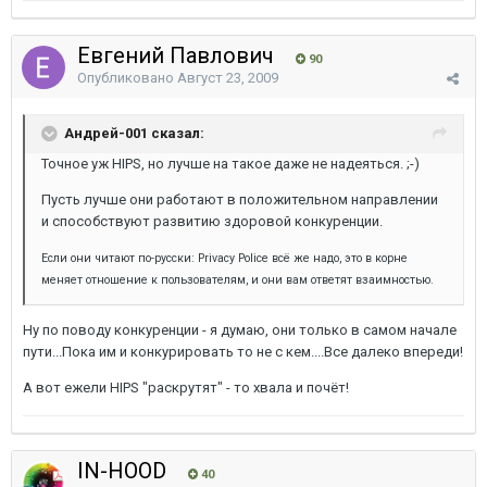
Евгений Павлович
90
Опубликовано
Август 23, 2009
Андрей-001 сказал:
Точное уж HIPS, но лучше на такое даже не надеяться. ;-)
Пусть лучше они работают в положительном направлении
и способствуют развитию здоровой конкуренции.
Если они читают по-русски: Privacy Police всё же надо, это в корне
меняет отношение к пользователям, и они вам ответят взаимностью.
Ну по поводу конкуренции - я думаю, они только в самом начале
пути...Пока им и конкурировать то не с кем....Все далеко впереди!
А вот ежели HIPS "раскрутят" - то хвала и почёт!
IN-HOOD
40