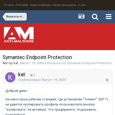
Услуги
Реклама
Наша команда
Наши принципы
О нас
Вопросы по Symantec Endpoint Protection
Symantec Endpoint Protection
Автор
kat
,
Август 19, 2009
в
Вопросы по Symantec Endpoint Protection
kat
0
Опубликовано
Август 19, 2009
Добрый день!
На некоторых рабочих станциях, где установлен ""клиент" SEP 11,
не удается скопировать профиль пользователя (кнопка
"копировать" не активна). Что предпринять, подскажите,
пожалуйста!