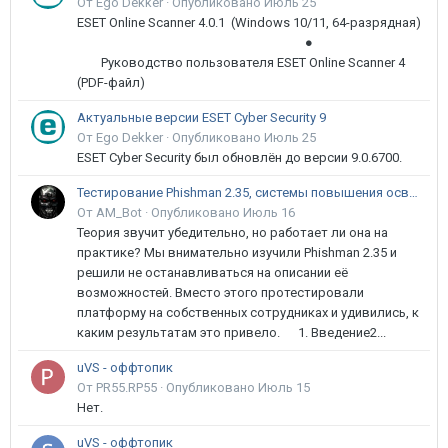
От Ego Dekker ·
Опубликовано
Июль 25
ESET Online Scanner 4.0.1 (Windows 10/11, 64-разрядная)
●
Руководство пользователя ESET Online Scanner 4
(PDF-файл)
Актуальные версии ESET Cyber Security 9
От Ego Dekker ·
Опубликовано
Июль 25
ESET Cyber Security был обновлён до версии 9.0.6700.
Тестирование Phishman 2.35, системы повышения осведомлённости пользователей в сфере ИБ
От AM_Bot ·
Опубликовано
Июль 16
Теория звучит убедительно, но работает ли она на
практике? Мы внимательно изучили Phishman 2.35 и
решили не останавливаться на описании её
возможностей. Вместо этого протестировали
платформу на собственных сотрудниках и удивились, к
каким результатам это привело. 1. Введение2...
uVS - оффтопик
От PR55.RP55 ·
Опубликовано
Июль 15
Нет.
uVS - оффтопик