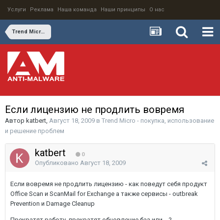
Услуги
Реклама
Наша команда
Наши принципы
О нас
Trend Micro - покупка, использование и решение проблем
Если лицензию не продлить вовремя
Автор
katbert
,
Август 18, 2009
в
Trend Micro - покупка, использование
и решение проблем
katbert
0
Опубликовано
Август 18, 2009
Если вовремя не продлить лицензию - как поведут себя продукт
Office Scan и ScanMail for Exchange а также сервисы - outbreak
Prevention и Damage Cleanup
Прекратят работу, прекратят обновление баз или ...?