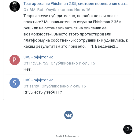
Тестирование Phishman 2.35, системы повышения осведомлённости пользователей в сфере ИБ
От AM_Bot ·
Опубликовано
Июль 16
Теория звучит убедительно, но работает ли она на
практике? Мы внимательно изучили Phishman 2.35 и
решили не останавливаться на описании её
возможностей. Вместо этого протестировали
платформу на собственных сотрудниках и удивились, к
каким результатам это привело. 1. Введение2...
uVS - оффтопик
От PR55.RP55 ·
Опубликовано
Июль 15
Нет.
uVS - оффтопик
От santy ·
Опубликовано
Июль 15
RP55, есть у тебя ТГ?
Anti-Malware.ru