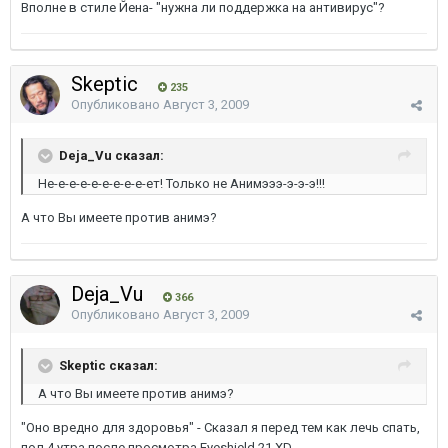
Вполне в стиле Йена- "нужна ли поддержка на антивирус"?
Skeptic
235
Опубликовано
Август 3, 2009
Deja_Vu сказал:
Не-е-е-е-е-е-е-е-е-ет! Только не Анимэээ-э-э-э!!!
А что Вы имеете против анимэ?
Deja_Vu
366
Опубликовано
Август 3, 2009
Skeptic сказал:
А что Вы имеете против анимэ?
"Оно вредно для здоровья" - Сказал я перед тем как лечь спать,
пол 4 утра после просмотра Eyeshield 21 XD