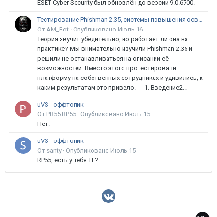
ESET Cyber Security был обновлён до версии 9.0.6700.
Тестирование Phishman 2.35, системы повышения осведомлённости пользователей в сфере ИБ
От AM_Bot ·
Опубликовано
Июль 16
Теория звучит убедительно, но работает ли она на
практике? Мы внимательно изучили Phishman 2.35 и
решили не останавливаться на описании её
возможностей. Вместо этого протестировали
платформу на собственных сотрудниках и удивились, к
каким результатам это привело. 1. Введение2...
uVS - оффтопик
От PR55.RP55 ·
Опубликовано
Июль 15
Нет.
uVS - оффтопик
От santy ·
Опубликовано
Июль 15
RP55, есть у тебя ТГ?