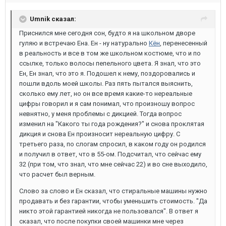
Umnik сказал:
Приснился мне сегодня сон, будто я на школьном дворе
гуляю и встречаю Ена. Ен - ну натурально
Кён
, перенесенный
в реальность и все в том же школьном костюме, что и по
ссылке, только волосы пепельного цвета. Я знал, что это
Ен, Ен знал, что это я. Подошел к нему, поздоровались и
пошли вдоль моей школы. Раз пять пытался выяснить,
сколько ему лет, но он все время какие-то нереальные
цифры говорил и я сам понимал, что произношу вопрос
невнятно, у меня проблемы с дикцией. Тогда вопрос
изменил на "Какого ты года рождения?" и снова проклятая
дикция и снова Ен произносит нереальную цифру. С
третьего раза, по слогам спросил, в каком году он родился
и получил в ответ, что в 55-ом. Подсчитал, что сейчас ему
32 (при том, что знал, что мне сейчас 22) и во сне выходило,
что расчет был верным.
Слово за слово и Ен сказал, что стиральные машины нужно
продавать и без гарантии, чтобы уменьшить стоимость. "Да
никто этой гарантией никогда не пользовался". В ответ я
сказал, что после покупки своей машинки мне через