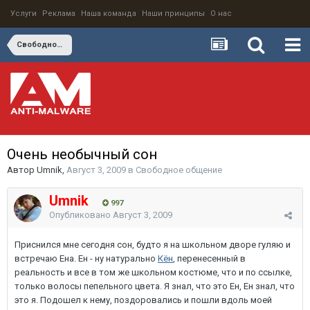
Услуги
Реклама
Наша команда
Наши принципы
О нас
Свободное общение
Очень необычный сон
Автор
Umnik
,
Август 3, 2009
в
Свободное общение
Umnik
997
Опубликовано
Август 3, 2009
Приснился мне сегодня сон, будто я на школьном дворе гуляю и
встречаю Ена. Ен - ну натурально
Кён
, перенесенный в
реальность и все в том же школьном костюме, что и по ссылке,
только волосы пепельного цвета. Я знал, что это Ен, Ен знал, что
это я. Подошел к нему, поздоровались и пошли вдоль моей