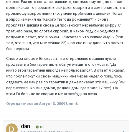
школы. Раз пять пытался выяснить, сколько ему лет, но он все
время какие-то нереальные цифры говорил и я сам понимал, что
произношу вопрос невнятно, у меня проблемы с дикцией. Тогда
вопрос изменил на "Какого ты года рождения?" и снова
проклятая дикция и снова Ен произносит нереальную цифру. С
третьего раза, по слогам спросил, в каком году он родился и
получил в ответ, что в 55-ом. Подсчитал, что сейчас ему 32 (при
том, что знал, что мне сейчас 22) и во сне выходило, что расчет
был верным.
Слово за слово и Ен сказал, что стиральные машины нужно
продавать и без гарантии, чтобы уменьшить стоимость. "Да
никто этой гарантией никогда не пользовался". В ответ я сказал,
что после покупки своей машинки мне через неделю пришлось
отдавать ее как раз по гарантии и даже показал эту машинку (мы
перенеслись ко мне домой, родной дом, где я жил 17 лет). На
этом Ен больше не спорил и меня разбудила жена.
Отредактировал
Август 3, 2009
Umnik
dan
10