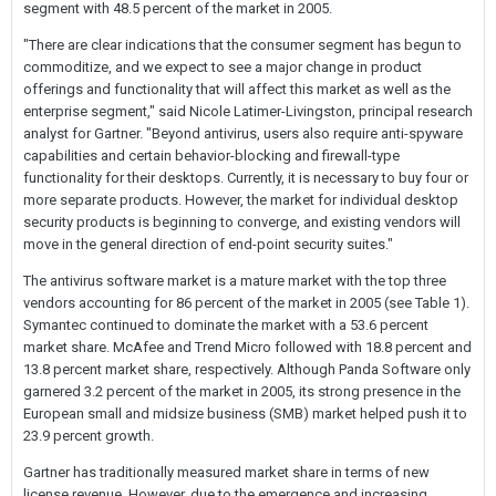
segment with 48.5 percent of the market in 2005.
"There are clear indications that the consumer segment has begun to
commoditize, and we expect to see a major change in product
offerings and functionality that will affect this market as well as the
enterprise segment," said Nicole Latimer-Livingston, principal research
analyst for Gartner. "Beyond antivirus, users also require anti-spyware
capabilities and certain behavior-blocking and firewall-type
functionality for their desktops. Currently, it is necessary to buy four or
more separate products. However, the market for individual desktop
security products is beginning to converge, and existing vendors will
move in the general direction of end-point security suites."
The antivirus software market is a mature market with the top three
vendors accounting for 86 percent of the market in 2005 (see Table 1).
Symantec continued to dominate the market with a 53.6 percent
market share. McAfee and Trend Micro followed with 18.8 percent and
13.8 percent market share, respectively. Although Panda Software only
garnered 3.2 percent of the market in 2005, its strong presence in the
European small and midsize business (SMB) market helped push it to
23.9 percent growth.
Gartner has traditionally measured market share in terms of new
license revenue. However, due to the emergence and increasing