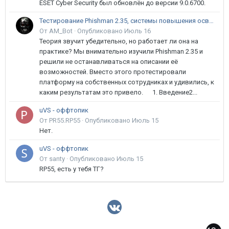
ESET Cyber Security был обновлён до версии 9.0.6700.
Тестирование Phishman 2.35, системы повышения осведомлённости пользователей в сфере ИБ
От AM_Bot ·
Опубликовано
Июль 16
Теория звучит убедительно, но работает ли она на
практике? Мы внимательно изучили Phishman 2.35 и
решили не останавливаться на описании её
возможностей. Вместо этого протестировали
платформу на собственных сотрудниках и удивились, к
каким результатам это привело. 1. Введение2...
uVS - оффтопик
От PR55.RP55 ·
Опубликовано
Июль 15
Нет.
uVS - оффтопик
От santy ·
Опубликовано
Июль 15
RP55, есть у тебя ТГ?