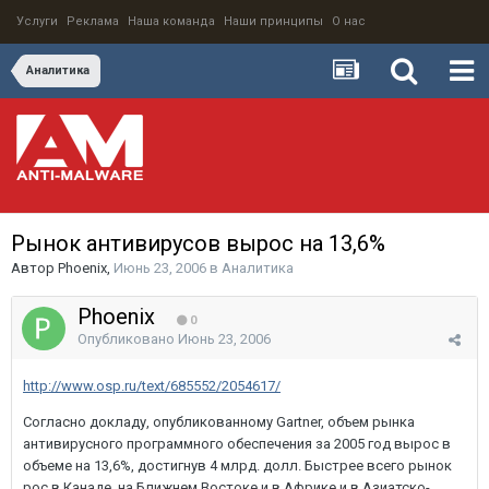
Услуги
Реклама
Наша команда
Наши принципы
О нас
Аналитика
Рынок антивирусов вырос на 13,6%
Автор
Phoenix
,
Июнь 23, 2006
в
Аналитика
Phoenix
0
Опубликовано
Июнь 23, 2006
http://www.osp.ru/text/685552/2054617/
Согласно докладу, опубликованному Gartner, объем рынка
антивирусного программного обеспечения за 2005 год вырос в
объеме на 13,6%, достигнув 4 млрд. долл. Быстрее всего рынок
рос в Канаде, на Ближнем Востоке и в Африке и в Азиатско-