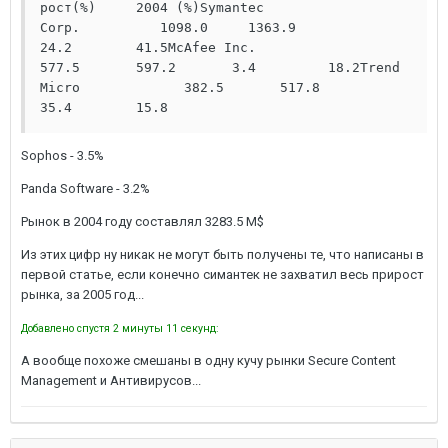
рост(%)     2004 (%)Symantec 
Corp.          1098.0     1363.9       
24.2        41.5McAfee Inc.             
577.5       597.2       3.4         18.2Trend 
Micro             382.5       517.8       
35.4        15.8
Sophos - 3.5%
Panda Software - 3.2%
Рынок в 2004 году составлял 3283.5 M$
Из этих цифр ну никак не могут быть получены те, что написаны в
первой статье, если конечно симантек не захватил весь прирост
рынка, за 2005 год...
Добавлено спустя 2 минуты 11 секунд:
А вообще похоже смешаны в одну кучу рынки Secure Content
Management и Антивирусов...