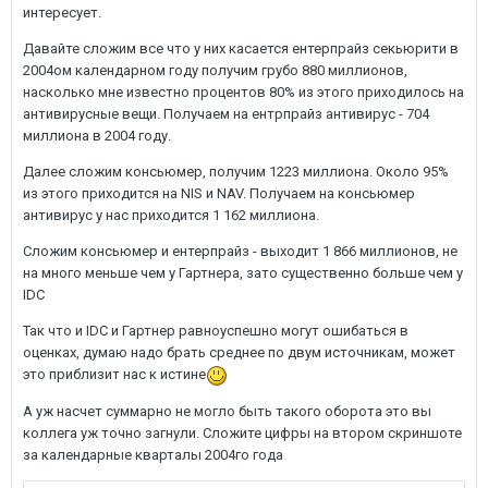
интересует.
Давайте сложим все что у них касается ентерпрайз секьюрити в
2004ом календарном году получим грубо 880 миллионов,
насколько мне известно процентов 80% из этого приходилось на
антивирусные вещи. Получаем на ентрпрайз антивирус - 704
миллиона в 2004 году.
Далее сложим консьюмер, получим 1223 миллиона. Около 95%
из этого приходится на NIS и NAV. Получаем на консьюмер
антивирус у нас приходится 1 162 миллиона.
Сложим консьюмер и ентерпрайз - выходит 1 866 миллионов, не
на много меньше чем у Гартнера, зато существенно больше чем у
IDC
Так что и IDC и Гартнер равноуспешно могут ошибаться в
оценках, думаю надо брать среднее по двум источникам, может
это приблизит нас к истине
А уж насчет суммарно не могло быть такого оборота это вы
коллега уж точно загнули. Сложите цифры на втором скриншоте
за календарные кварталы 2004го года