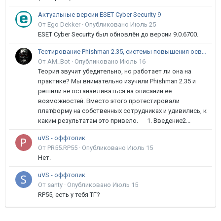
Актуальные версии ESET Cyber Security 9
От Ego Dekker ·
Опубликовано
Июль 25
ESET Cyber Security был обновлён до версии 9.0.6700.
Тестирование Phishman 2.35, системы повышения осведомлённости пользователей в сфере ИБ
От AM_Bot ·
Опубликовано
Июль 16
Теория звучит убедительно, но работает ли она на
практике? Мы внимательно изучили Phishman 2.35 и
решили не останавливаться на описании её
возможностей. Вместо этого протестировали
платформу на собственных сотрудниках и удивились, к
каким результатам это привело. 1. Введение2...
uVS - оффтопик
От PR55.RP55 ·
Опубликовано
Июль 15
Нет.
uVS - оффтопик
От santy ·
Опубликовано
Июль 15
RP55, есть у тебя ТГ?