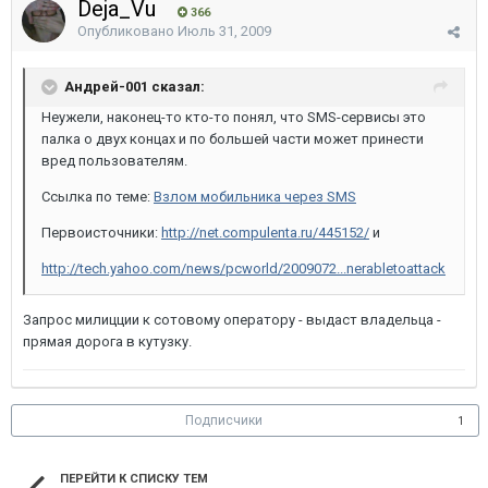
Deja_Vu
366
Опубликовано
Июль 31, 2009
Андрей-001 сказал:
Неужели, наконец-то кто-то понял, что SMS-сервисы это
палка о двух концах и по большей части может принести
вред пользователям.
Ссылка по теме:
Взлом мобильника через SMS
Первоисточники:
http://net.compulenta.ru/445152/
и
http://tech.yahoo.com/news/pcworld/2009072...nerabletoattack
Запрос милицции к сотовому оператору - выдаст владельца -
прямая дорога в кутузку.
Подписчики
1
ПЕРЕЙТИ К СПИСКУ ТЕМ