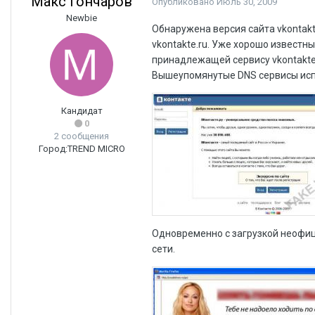
Макс Гончаров
Опубликовано
Июль 30, 2009
Newbie
Обнаружена версия сайта vkontakt
vkontakte.ru. Уже хорошо известны
принадлежащей сервису vkontakte
Вышеупомянутые DNS cервисы ис
Кандидат
0
2 сообщения
Город:
TREND MICRO
Одновременно с загрузкой неофиц
сети.