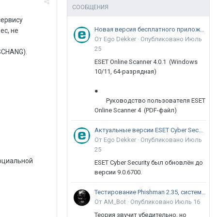
СООБЩЕНИЯ
сервису
Новая версия бесплатного приложения ESET Online Scanner доступна пользователям
ес, не
От Ego Dekker ·
Опубликовано
Июль
25
SCHANG).
ESET Online Scanner 4.0.1 (Windows
10/11, 64-разрядная)
●
Руководство пользователя ESET
Online Scanner 4 (PDF-файл)
Актуальные версии ESET Cyber Security 9
От Ego Dekker ·
Опубликовано
Июль
25
социальной
ESET Cyber Security был обновлён до
версии 9.0.6700.
Тестирование Phishman 2.35, системы повышения осведомлённости пользователей в сфере ИБ
От AM_Bot ·
Опубликовано
Июль 16
Теория звучит убедительно, но