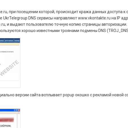
e.ru, при посещении которой, происходит кража данных доступа к 
е UkrTelegroup DNS сервисы направляют www.vkontakte.ru на IP адр
.ru, и выдают пользователю точную копию страницы авторизации.
пользуются хорошо известными троянами подмены DNS (TROJ_DN
иально версии сайта всплывает popup окошко с рекламой новой 