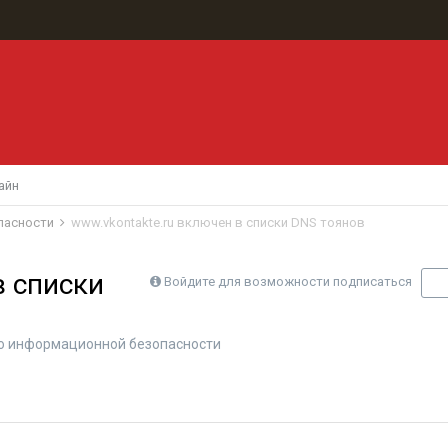
айн
пасности
www.vkontakte.ru включен в списки DNS тоянов
в списки
Войдите для возможности подписаться
П
о информационной безопасности