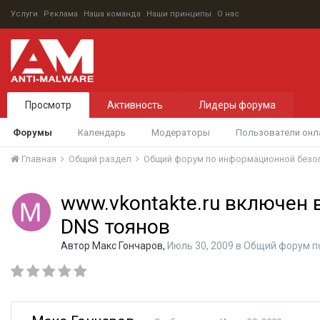
Услуги
Реклама
Наша команда
Наши принципы
О нас
Просмотр
Активность
Лидеры форума
Форумы
Календарь
Модераторы
Пользователи онл
Главная
Общий раздел
Общий форум по информационной безо
www.vkontakte.ru включен 
DNS тоянов
Автор
Макс Гончаров
,
Июль 30, 2009
в
Общий форум п