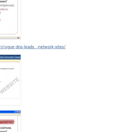
m/rogue-dns-leads...-network-sites/