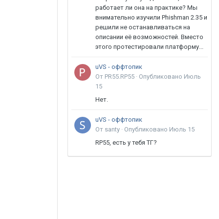
работает ли она на практике? Мы
внимательно изучили Phishman 2.35 и
решили не останавливаться на
описании её возможностей. Вместо
этого протестировали платформу...
uVS - оффтопик
От PR55.RP55 ·
Опубликовано
Июль
15
Нет.
uVS - оффтопик
От santy ·
Опубликовано
Июль 15
RP55, есть у тебя ТГ?