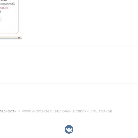
пасности
www.vkontakte.ru включен в списки DNS тоянов