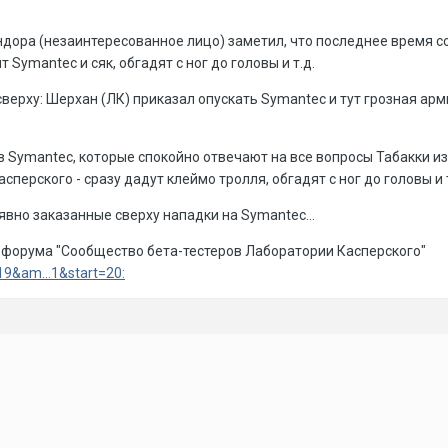
ндора (незаинтересованное лицо) заметил, что последнее время 
т Symantec и сяк, обгадят с ног до головы и т.д.
сверху: Шерхан (ЛК) приказал опускать Symantec и тут грозная ар
Symantec, которые спокойно отвечают на все вопросы Табакки из 
перского - сразу дадут клеймо тролля, обгадят с ног до головы и т
явно заказанные сверху нападки на Symantec...
 форума "Сообщество бета-тестеров Лаборатории Касперского"
=19&am...1&start=20: