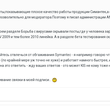
осты,показывающие плохое качество работы продукции Симантек,а
позволительно для модератора.Поэтому я писал администрации А
воем разделе Борьба с вирусами скрывали посты,где у человека за
V 2009 и тем более 2010 линейка. А в разделе бета тестирования с
йтесь отвлечься от обгаживания Symantec - я например говорю чт
(по крайней мере уж точно не хуже) и работает намного быстрее, 
 на это ответить - жду ваших ответов - ото может KIS не кому тоже
вание связки в моей подписи...