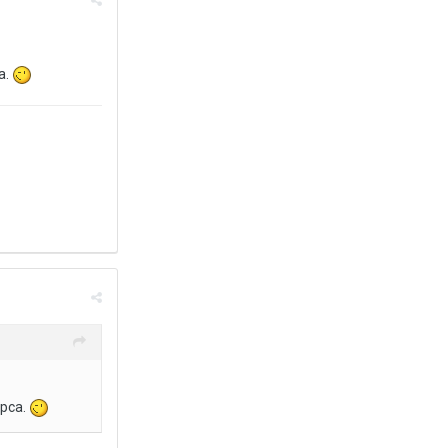
а.
рса.