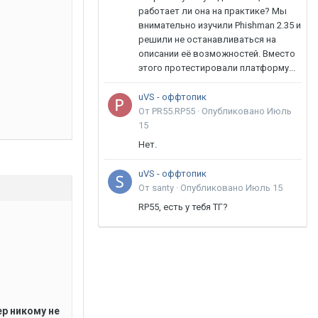
работает ли она на практике? Мы
внимательно изучили Phishman 2.35 и
решили не останавливаться на
описании её возможностей. Вместо
этого протестировали платформу...
uVS - оффтопик
От PR55.RP55 ·
Опубликовано
Июль
15
Нет.
uVS - оффтопик
От santy ·
Опубликовано
Июль 15
RP55, есть у тебя ТГ?
ер никому не