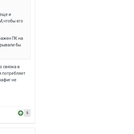
 еще и
М,чтобы его
ражен ПК на
крывали бы
о связка в
и потребляет
 нафиг не
5