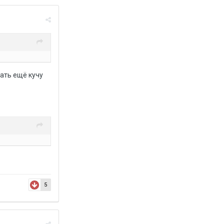
вать ещё кучу
5