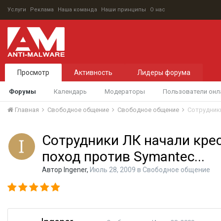
Услуги
Реклама
Наша команда
Наши принципы
О нас
Просмотр
Активность
Лидеры форума
Форумы
Календарь
Модераторы
Пользователи онл
Главная
Свободное общение
Свободное общение
Сотрудники
Сотрудники ЛК начали кре
поход против Symantec...
Автор
Ingener
,
Июль 28, 2009
в
Свободное общение