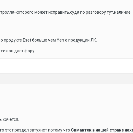
 тролля-которого может исправить,судя по разговору тут,наличие
т о продукте Eset больше чем Yen о продукции ЛК.
нтек
он даст фору.
ь хочется.
го этот раздел затухнет потому что
Симантек в нашей стране нах