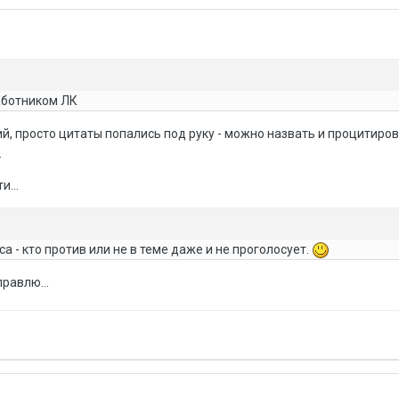
аботником ЛК
зий, просто цитаты попались под руку - можно назвать и процитиро
.
...
а - кто против или не в теме даже и не проголосует.
правлю...