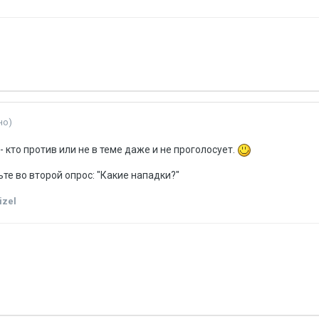
но)
- кто против или не в теме даже и не проголосует.
ьте во второй опрос: "Какие нападки?"
izel