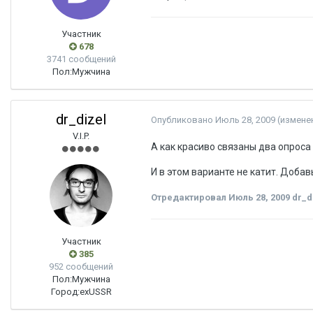
Участник
678
3741 сообщений
Пол:
Мужчина
dr_dizel
Опубликовано
Июль 28, 2009
(измене
V.I.P.
А как красиво связаны два опроса 
И в этом варианте не катит. Добав
Отредактировал
Июль 28, 2009
dr_d
Участник
385
952 сообщений
Пол:
Мужчина
Город:
exUSSR