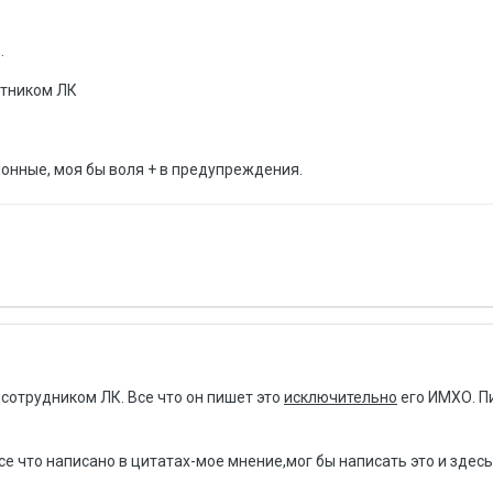
.
отником ЛК
онные, моя бы воля + в предупреждения.
 сотрудником ЛК. Все что он пишет это
исключительно
его ИМХО. П
е что написано в цитатах-мое мнение,мог бы написать это и здес