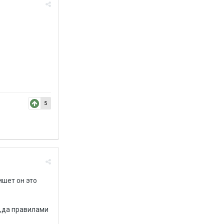
5
ишет он это
ь,да правилами