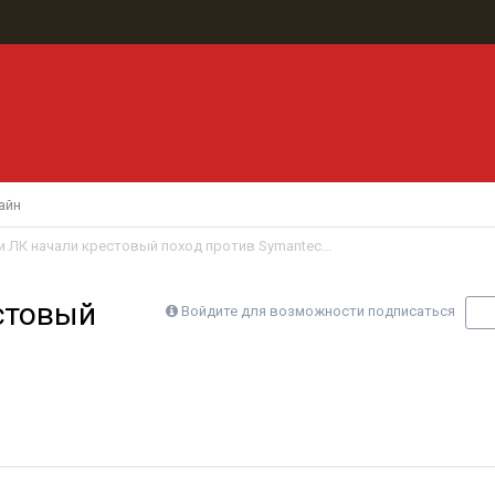
айн
 ЛК начали крестовый поход против Symantec...
стовый
Войдите для возможности подписаться
П