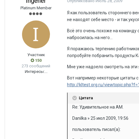
Ingener
Опубликовано
Июль 28, 2009
Platinum Member
Я как пользователь стороннего ве
не находят себе место - и так укуся
Всё это очень похоже на команду 
набросилась на него...
Я поражаюсь терпению работников 
Участник
попробуйте побранить продукты Кас
150
273 сообщений
Мне уже надоело смотреть на эти 
Интересы:
...
Вот например некоторые цитаты с
http://kltest.org.ru/viewtopic.php?f
Цитата
Re: Удивительное на АМ.
Danilka » 25 июл 2009, 19:56
пользователь писал(а):