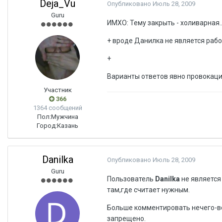
Deja_Vu
Опубликовано
Июль 28, 2009
Guru
ИМХО: Тему закрыть - холиварная..
+ вроде Данилка не является раб
+
Варианты ответов явно провокаци
Участник
366
1364 сообщений
Пол:
Мужчина
Город:
Казань
Danilka
Опубликовано
Июль 28, 2009
Guru
Пользователь
Danilka
не является
там,где считает нужным.
Больше комментировать нечего-вс
запрещено.