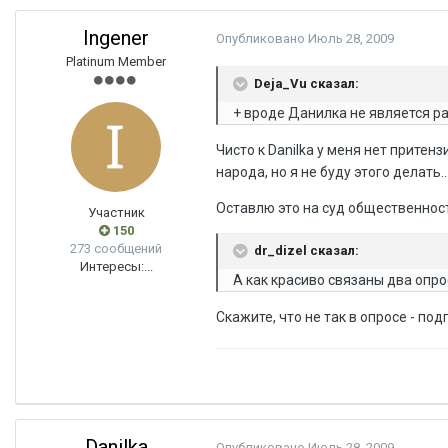
Ingener
Опубликовано
Июль 28, 2009
Platinum Member
Deja_Vu сказал:
+ вроде Данилка не является р
Чисто к Danilka у меня нет притен
народа, но я не буду этого делать..
Оставлю это на суд общественности
Участник
150
273 сообщений
dr_dizel сказал:
Интересы:
...
А как красиво связаны два опрос
Скажите, что не так в опросе - под
Danilka
Опубликовано
Июль 28, 2009