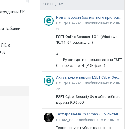
СООБЩЕНИЯ
сотрудники ЛК
Новая версия бесплатного приложения ESET Online Scanner доступна пользователям
От Ego Dekker ·
Опубликовано
Июль
мия Табакки
25
ESET Online Scanner 4.0.1 (Windows
10/11, 64-разрядная)
ЛК, а
.д.
●
Руководство пользователя ESET
Online Scanner 4 (PDF-файл)
Актуальные версии ESET Cyber Security 9
От Ego Dekker ·
Опубликовано
Июль
25
ESET Cyber Security был обновлён до
версии 9.0.6700.
Тестирование Phishman 2.35, системы повышения осведомлённости пользователей в сфере ИБ
От AM_Bot ·
Опубликовано
Июль 16
Теория звучит убедительно, но