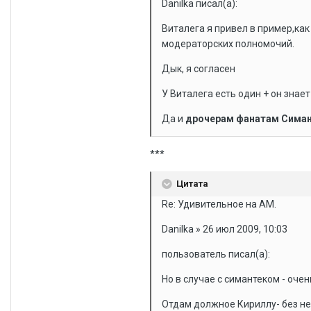
Danilka писал(а):
Виталега я привел в пример,как
модераторских полномочий.
Дык, я согласен
У Виталега есть один + он знае
Да и
дрочерам фанатам Сима
***
Цитата
Re: Удивительное на АМ.
Danilka » 26 июл 2009, 10:03
пользователь писал(а):
Но в случае с симантеком - очен
Отдам должное Кириллу- без не