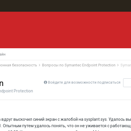
айн
ионная безопасность
Вопросы по Symantec Endpoint Protection
Syman
n
Войдите для возможности подписаться
П
dpoint Protection
вдруг выскочил синий экран с жалобой на sysplant.sys. Удалось вы
. Опытным путем удалось понять, что он не уживается с работаю