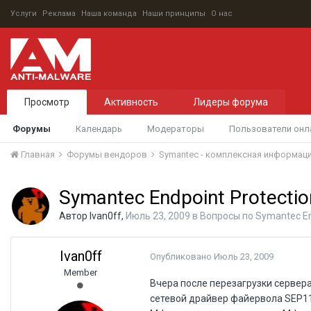
Услуги
Реклама
Наша команда
Наши принципы
О нас
Просмотр
Активность
Лидеры форума
Форумы
Календарь
Модераторы
Пользователи онл
Главная
Форумы вендоров
Symantec - комплексная информац
Symantec Endpoint Protectio
Автор
Ivan0ff
,
Июль 23, 2009
в
Вопросы по Symantec En
Ivan0ff
Опубликовано
Июль 23, 2009
Member
Вчера после перезагрузки сервера 
сетевой драйвер файервола SEP11