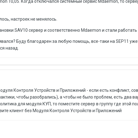
n 10,05. Когда отключался системный сервис Mdaemon, то серве
ось, настроек не менялось.
тановки SAV10 сервер и соответственно Mdaemon и стали работать
кивался? Буду благодарен за любую помощь, все-таки на SEP11 уж
ся назад.
 Модуля Контроля Устройств и Приложений - если есть конфликт, с
актики, чтобы разобрались), а чтобы не было проблем, есть два вар
литика для модуля КУП, то поместите сервер в группу где этой по
овите клиент без Модуля Контроля Устройств и Приложений