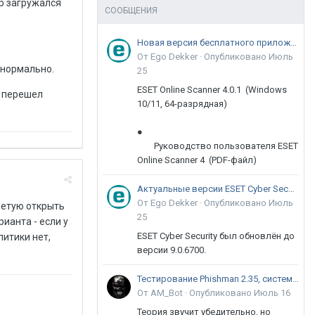
р загружался
СООБЩЕНИЯ
Новая версия бесплатного приложения ESET Online Scanner доступна пользователям
От Ego Dekker ·
Опубликовано
Июль
 нормально.
25
ESET Online Scanner 4.0.1 (Windows
е перешел
10/11, 64-разрядная)
●
Руководство пользователя ESET
Online Scanner 4 (PDF-файл)
Актуальные версии ESET Cyber Security 9
От Ego Dekker ·
Опубликовано
Июль
оветую открыть
25
ианта - если у
ESET Cyber Security был обновлён до
литики нет,
версии 9.0.6700.
Тестирование Phishman 2.35, системы повышения осведомлённости пользователей в сфере ИБ
От AM_Bot ·
Опубликовано
Июль 16
Теория звучит убедительно, но