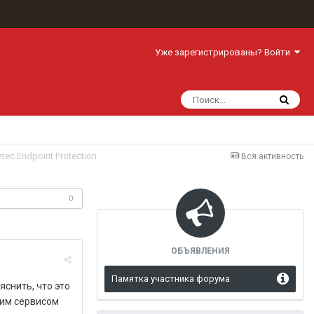
Уже зарегистрированы? Войти
tec Endpoint Protection
Вся активность
одписчики
0
ОБЪЯВЛЕНИЯ
Памятка участника форума
яснить, что это
щим сервисом