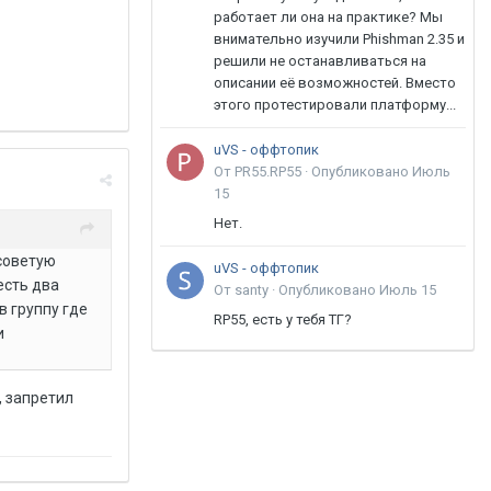
работает ли она на практике? Мы
внимательно изучили Phishman 2.35 и
решили не останавливаться на
описании её возможностей. Вместо
этого протестировали платформу...
uVS - оффтопик
От PR55.RP55 ·
Опубликовано
Июль
15
Нет.
 советую
uVS - оффтопик
есть два
От santy ·
Опубликовано
Июль 15
в группу где
RP55, есть у тебя ТГ?
и
, запретил