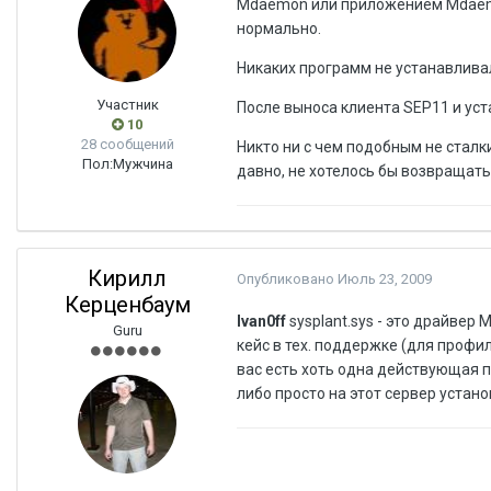
Mdaemon или приложением Mdaemo
нормально.
Никаких программ не устанавливал
Участник
После выноса клиента SEP11 и ус
10
28 сообщений
Никто ни с чем подобным не стал
Пол:
Мужчина
давно, не хотелось бы возвращать
Кирилл
Опубликовано
Июль 23, 2009
Керценбаум
Ivan0ff
sysplant.sys - это драйвер
Guru
кейс в тех. поддержке (для профил
вас есть хоть одна действующая по
либо просто на этот сервер устан