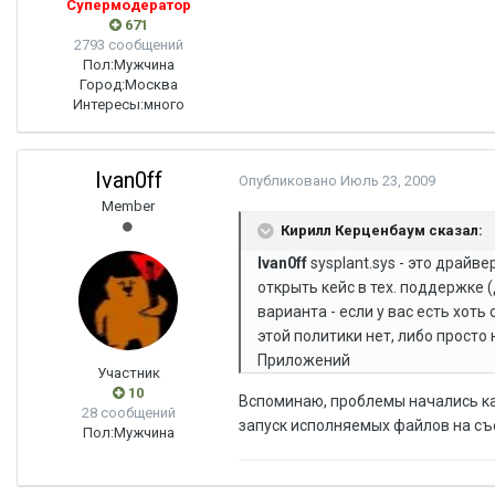
Супермодератор
671
2793 сообщений
Пол:
Мужчина
Город:
Москва
Интересы:
много
Ivan0ff
Опубликовано
Июль 23, 2009
Member
Кирилл Керценбаум сказал:
Ivan0ff
sysplant.sys - это драйв
открыть кейс в тех. поддержке 
варианта - если у вас есть хот
этой политики нет, либо просто
Приложений
Участник
10
Вспоминаю, проблемы начались как
28 сообщений
запуск исполняемых файлов на съе
Пол:
Мужчина