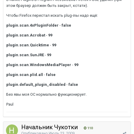
этом браузер должен быть закрыт, кстати).
Чтобы Firefox перестал искать plug-inы надо ещё:
plugin.scan.4xPluginFolder
-
false
plugin.scan.Acrobat
-
99
plugin.scan.Quicktime
-
99
plugin.scan.SunJRE
-
99
plugin.scan.WindowsMediaPlayer
-
99
plugin.scan.plid.all
-
false
plugin.default_plugin_disabled
-
false
Без явы моя ОС нормально функционирует.
Paul
Начальник Чукотки
110
Опубликовано
Июль 23, 2009