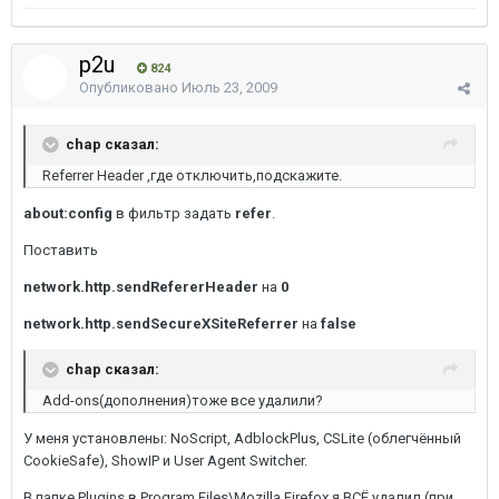
p2u
824
Опубликовано
Июль 23, 2009
chap сказал:
Referrer Header ,где отключить,подскажите.
about:config
в фильтр задать
refer
.
Поставить
network.http.sendRefererHeader
на
0
network.http.sendSecureXSiteReferrer
на
false
chap сказал:
Add-ons(дополнения)тоже все удалили?
У меня установлены: NoScript, AdblockPlus, CSLite (облегчённый
CookieSafe), ShowIP и User Agent Switcher.
В папке Plugins в Program Files\Mozilla Firefox я ВСЁ удалил (при