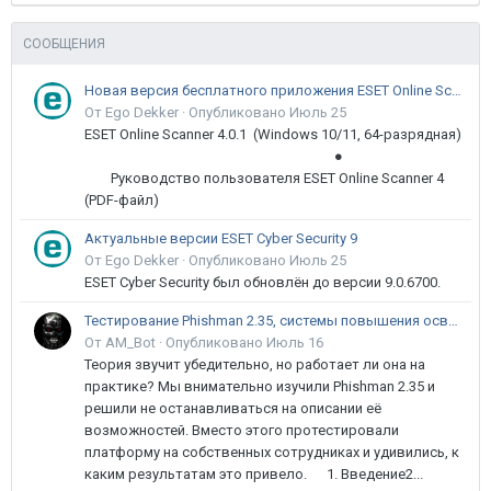
СООБЩЕНИЯ
Новая версия бесплатного приложения ESET Online Scanner доступна пользователям
От Ego Dekker ·
Опубликовано
Июль 25
ESET Online Scanner 4.0.1 (Windows 10/11, 64-разрядная)
●
Руководство пользователя ESET Online Scanner 4
(PDF-файл)
Актуальные версии ESET Cyber Security 9
От Ego Dekker ·
Опубликовано
Июль 25
ESET Cyber Security был обновлён до версии 9.0.6700.
Тестирование Phishman 2.35, системы повышения осведомлённости пользователей в сфере ИБ
От AM_Bot ·
Опубликовано
Июль 16
Теория звучит убедительно, но работает ли она на
практике? Мы внимательно изучили Phishman 2.35 и
решили не останавливаться на описании её
возможностей. Вместо этого протестировали
платформу на собственных сотрудниках и удивились, к
каким результатам это привело. 1. Введение2...