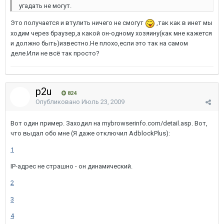
угадать не могут.
Это получается и втулить ничего не смогут
,так как в инет мы
ходим через браузер,а какой он-одному хозяину(как мне кажется
и должно быть)известно.Не плохо,если это так на самом
деле.Или не всё так просто?
p2u
824
Опубликовано
Июль 23, 2009
Вот один пример. Заходил на mybrowserinfo.com/detail.asp. Вот,
что выдал обо мне (Я даже отключил AdblockPlus):
1
IP-адрес не страшно - он динамический.
2
3
4