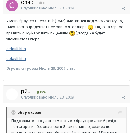
chap
0
Опубликовано
Июль 23, 2009
У меня браузер Опера 10 b(1642)выставлен под маскировку под
Лису. Тест определяет всё равно что Опера
.Надо наверное
править dllку(нарушать лицензию
),тогда не будет
упоминатся Опера.
default.htm
default.htm
Отредактировал
Июль 23, 2009
chap
p2u
824
Опубликовано
Июль 23, 2009
chap сказал:
Подскажите ,что даёт изменение в браузере User Agent,с
точки зрения безопасности.Я так понимаю, сервер не
правильно определяет браузер.И что дальше...?Есть ли в