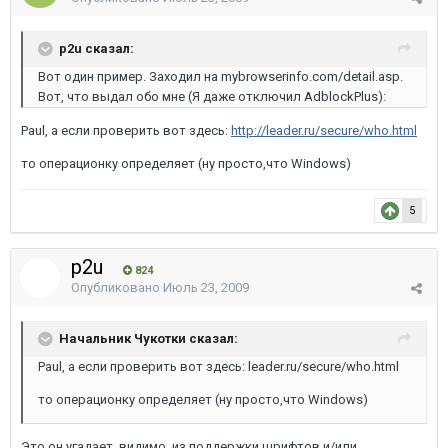
p2u сказал:
Вот один пример. Заходил на mybrowserinfo.com/detail.asp.
Вот, что выдал обо мне (Я даже отключил AdblockPlus):
Paul, а если проверить вот здесь:
http://leader.ru/secure/who.html
то операционку определяет (ну просто,что Windows)
5
p2u
824
Опубликовано
Июль 23, 2009
Начальник Чукотки сказал:
Paul, а если проверить вот здесь: leader.ru/secure/who.html
то операционку определяет (ну просто,что Windows)
Это он угадает, видимо, из поддержки шрифтов и/или