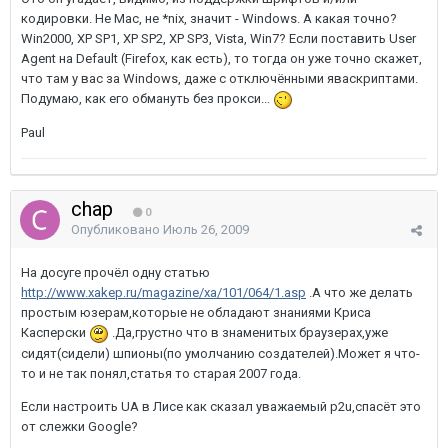
кодировки. Не Mac, не *nix, значит - Windows. А какая точно?
Win2000, XP SP1, XP SP2, XP SP3, Vista, Win7? Если поставить User
Agent на Default (Firefox, как есть), то тогда он уже точно скажет,
что там у вас за Windows, даже с отключёнными яваскриптами.
Подумаю, как его обмануть без прокси...
Paul
chap
0
Опубликовано
Июль 26, 2009
На досуге прочёл одну статью
http://www.xakep.ru/magazine/xa/101/064/1.asp
.А что же делать
простым юзерам,которые не обладают знаниями Криса
Касперски
.Да,грустно что в знаменитых браузерах,уже
сидят(сидели) шпионы(по умолчанию создателей).Может я что-
то и не так понял,статья то старая 2007 года.
Если настроить UA в Лисе как сказал уважаемый p2u,спасёт это
от слежки Google?