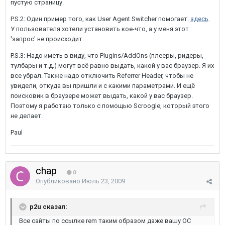
пустую страницу.
P.S.2: Один пример того, как User Agent Switcher помогает:
здесь
.
У пользователя хотели установить кое-что, а у меня этот
'запрос' не происходит.
P.S.3: Надо иметь в виду, что Plugins/AddOns (плееры, ридеры,
тулбары и т.д.) могут всё равно выдать, какой у вас браузер. Я их
все убрал. Также надо отключить Referrer Header, чтобы не
увидели, откуда вы пришли и с какими параметрами. И ещё
поисковик в браузере может выдать, какой у вас браузер.
Поэтому я работаю только с помощью Scroogle, который этого
не делает.
Paul
chap
0
Опубликовано
Июль 23, 2009
p2u сказал:
Все сайты по ссылке rem таким образом даже вашу ОС