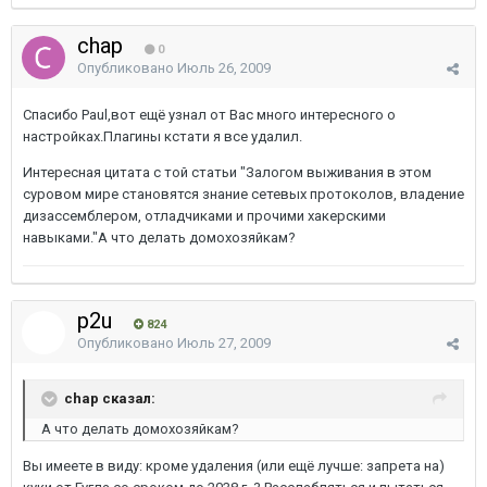
chap
0
Опубликовано
Июль 26, 2009
Спасибо Paul,вот ещё узнал от Вас много интересного о
настройках.Плагины кстати я все удалил.
Интересная цитата с той статьи "Залогом выживания в этом
суровом мире становятся знание сетевых протоколов, владение
дизассемблером, отладчиками и прочими хакерскими
навыками."А что делать домохозяйкам?
p2u
824
Опубликовано
Июль 27, 2009
chap сказал:
А что делать домохозяйкам?
Вы имеете в виду: кроме удаления (или ещё лучше: запрета на)