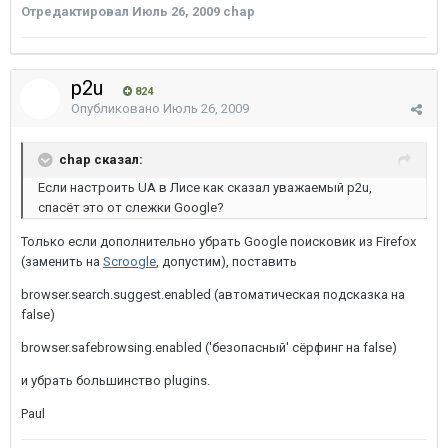
Отредактировал
Июль 26, 2009
chap
p2u
824
Опубликовано
Июль 26, 2009
chap сказал:
Если настроить UA в Лисе как сказал уважаемый p2u,
спасёт это от слежки Google?
Только если дополнительно убрать Google поисковик из Firefox
(заменить на
Scroogle
, допустим), поставить
browser.search.suggest.enabled (автоматическая подсказка на
false)
browser.safebrowsing.enabled ('безопасный' сёрфинг на false)
и убрать большинство plugins.
Paul