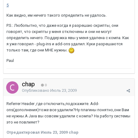
5
Как видно, им ничего такого определить не удалось.
P.S.: Любопытно, что даже когда я разрешаю скрипты, они
говорят, что скрипты у меня отключены и они не могут
определить ничего. Поддержка явы у меня удалена с компа. Как
я уже говорил - plug-ins и add-ons удалил. Куки разрешаются
только там, где они МНЕ нужны.
Paul
chap
0
Опубликовано
Июль 23, 2009
Referrer Header ,где отключить,подскажите. Add-
ons(дополнения)тоже все удалили?Ну плагины понятно,они Вам
не нужны.А Java вы совсем удалили с компа? На работу системы
это не повлияет?
Отредактировал
Июль 23, 2009
chap