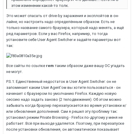
этом изменении какой-то толк.
Это может спасать от drive-by заражения и эксплойтов в он-
лайне, но настроить надо определённым образом. Есть не
только название самого браузера, который надо менять, а ещё
ряд параметров. Если у вас Firefox, например, то тогда
установите себе User Agent Switcher и задайте параметры вот
так:
Все сайты по ссылке
rem
таким образом даже вашу ОС угадать
не могут.
P.S.1: Единственный недостаток в User Agent Switcher: он не
запоминает каким User Agent'ом вы хотите пользоваться - он
начинает с браузером по умолчанию Firefox. Каждую новую
сессию надо задать заново (2 телодвижения). Об этом можно
забывать когда браузер перезапускается во время установки и/
или обновления дополнений. Сам я решил эту проблему так:
установил режим Private Browsing - Firefox по-другому у меня не
работает. Всё при выходе удаляется. Поэтому, при перезапуске
после установки обновления, он автоматически показывает