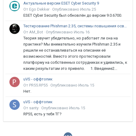
Актуальные версии ESET Cyber Security 9
От Ego Dekker ·
Опубликовано
Июль 25
ESET Cyber Security был обновлён до версии 9.0.6700.
Тестирование Phishman 2.35, системы повышения осведомлённости пользователей в сфере ИБ
От AM_Bot ·
Опубликовано
Июль 16
Теория звучит убедительно, но работает ли она на
практике? Мы внимательно изучили Phishman 2.35 и
решили не останавливаться на описании её
возможностей. Вместо этого протестировали
платформу на собственных сотрудниках и удивились, к
каким результатам это привело. 1. Введение2...
uVS - оффтопик
От PR55.RP55 ·
Опубликовано
Июль 15
Нет.
uVS - оффтопик
От santy ·
Опубликовано
Июль 15
RP55, есть у тебя ТГ?