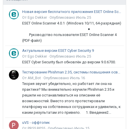
Новая версия бесплатного приложения ESET Online Scanner доступна пользователям
От Ego Dekker ·
Опубликовано
Июль 25
ESET Online Scanner 4.0.1 (Windows 10/11, 64-разрядная)
●
Руководство пользователя ESET Online Scanner 4
(PDF-файл)
Актуальные версии ESET Cyber Security 9
От Ego Dekker ·
Опубликовано
Июль 25
ESET Cyber Security был обновлён до версии 9.0.6700.
Тестирование Phishman 2.35, системы повышения осведомлённости пользователей в сфере ИБ
От AM_Bot ·
Опубликовано
Июль 16
Теория звучит убедительно, но работает ли она на
практике? Мы внимательно изучили Phishman 2.35 и
решили не останавливаться на описании её
возможностей. Вместо этого протестировали
платформу на собственных сотрудниках и удивились, к
каким результатам это привело. 1. Введение2...
uVS - оффтопик
От PR55.RP55 ·
Опубликовано
Июль 15