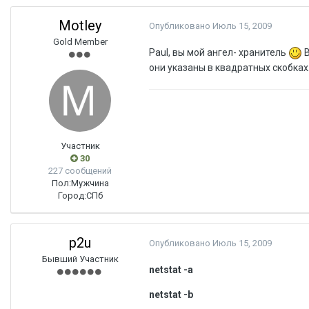
Motley
Опубликовано
Июль 15, 2009
Gold Member
Paul, вы мой ангел- хранитель
В
они указаны в квадратных скобках.
Участник
30
227 сообщений
Пол:
Мужчина
Город:
СПб
p2u
Опубликовано
Июль 15, 2009
Бывший Участник
netstat -a
netstat -b