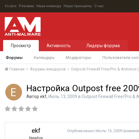
Услуги
Реклама
Наша команда
Наши принципы
О нас
Просмотр
Активность
Лидеры форума
Форумы
Календарь
Модераторы
Пользователи онл
Главная
Форумы вендоров
Outpost Firewall Free/Pro & Antivirus
Настройка Outpost free 200
Автор
ekf
,
Июль 13, 2009
в
Outpost Firewall Free/Pro & 
ekf
Опубликовано
Июль 13, 2009
(измене
Newbie