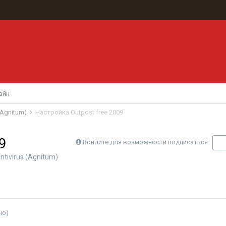
айн
 (Agnitum)
Настройка Outpost free 2009
9
Войдите для возможности подписаться
П
Antivirus (Agnitum)
но)