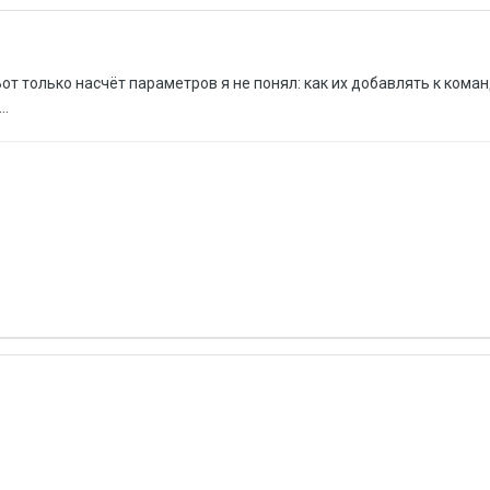
от только насчёт параметров я не понял: как их добавлять к коман
..