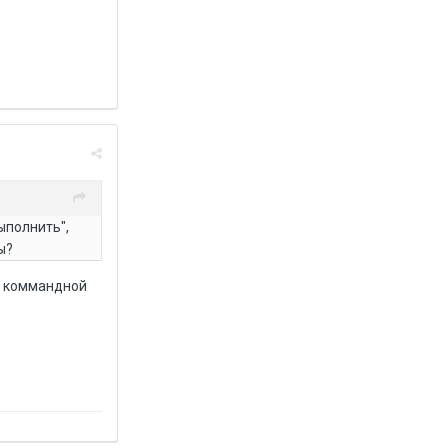
ыполнить",
ы?
 в коммандной