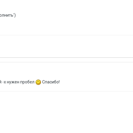
полнить')
 -x нужен пробел
Спасибо!