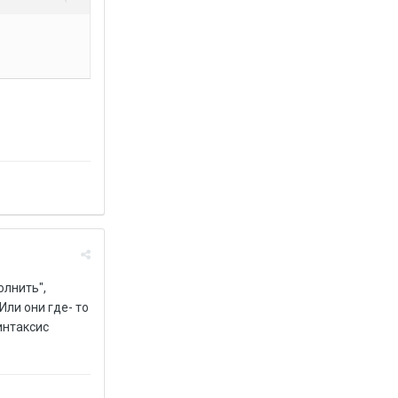
олнить",
Или они где- то
интаксис