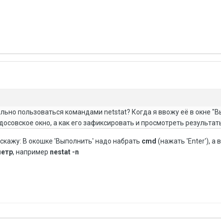
ильно пользоваться командами netstat? Когда я ввожу её в окне "В
досовское окно, а как его зафиксировать и просмотреть результат
дскажу: В окошке 'Выполнить' надо набрать
cmd
(нажать 'Enter'), а
метр
, например
nestat -n