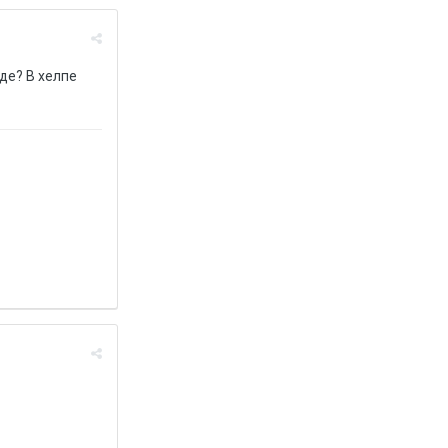
де? В хелпе