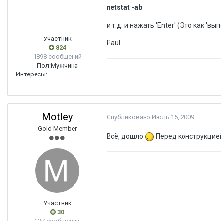
netstat -ab
и т.д. и нажать 'Enter' (Это как 'вы
Участник
Paul
824
1898 сообщений
Пол:
Мужчина
Интересы:
. . . . . . . . . . . . . . . . . .
. . . . . .
Motley
Опубликовано
Июль 15, 2009
Gold Member
Всё, дошло
Перед конструкцией
Участник
30
227 сообщений