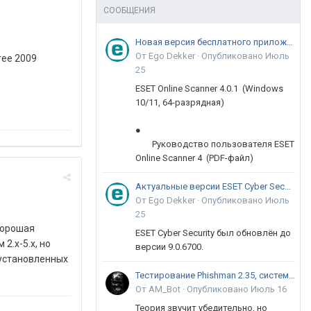
СООБЩЕНИЯ
Новая версия бесплатного приложения ESET Online Scanner доступна пользователям
От Ego Dekker ·
Опубликовано
Июль
ree 2009
25
ESET Online Scanner 4.0.1 (Windows
10/11, 64-разрядная)
●
Руководство пользователя ESET
Online Scanner 4 (PDF-файл)
Актуальные версии ESET Cyber Security 9
От Ego Dekker ·
Опубликовано
Июль
25
 хорошая
ESET Cyber Security был обновлён до
2.x-5.x, но
версии 9.0.6700.
дустановленных
Тестирование Phishman 2.35, системы повышения осведомлённости пользователей в сфере ИБ
От AM_Bot ·
Опубликовано
Июль 16
Теория звучит убедительно, но