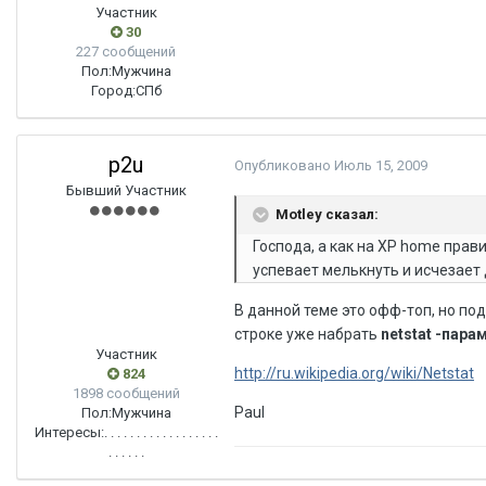
Участник
30
227 сообщений
Пол:
Мужчина
Город:
СПб
p2u
Опубликовано
Июль 15, 2009
Бывший Участник
Motley сказал:
Господа, а как на ХР home прав
успевает мелькнуть и исчезает 
В данной теме это офф-топ, но по
строке уже набрать
netstat -пара
Участник
http://ru.wikipedia.org/wiki/Netstat
824
1898 сообщений
Paul
Пол:
Мужчина
Интересы:
. . . . . . . . . . . . . . . . . .
. . . . . .