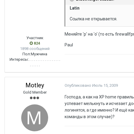
Latin
Ссылка не открывается.
Меняйте 'p' на 'o' (то есть firewallf
Участник
824
Paul
1898 сообщений
Пол:
Мужчина
Интересы:
. . . . . . . . . . . . . . . . . .
. . . . . .
Motley
Опубликовано
Июль 15, 2009
Gold Member
Господа, а как на ХР home правил
успевает мелькнуть и исчезает дос
логинятся, а где именно? И ещё ка
команды в этом случае)?