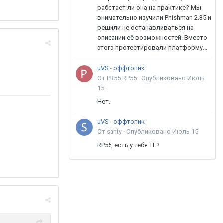
работает ли она на практике? Мы
внимательно изучили Phishman 2.35 и
решили не останавливаться на
описании её возможностей. Вместо
этого протестировали платформу...
uVS - оффтопик
От PR55.RP55 ·
Опубликовано
Июль
15
Нет.
uVS - оффтопик
От santy ·
Опубликовано
Июль 15
RP55, есть у тебя ТГ?