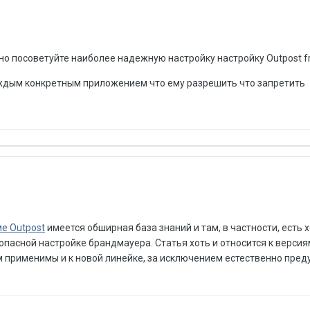
но посоветуйте наиболее надежную настройку настройку Outpost f
каждым конкретным приложением что ему разрешить что запретить
е Outpost
имеется обширная база знаний и там, в частности, есть
пасной настройке брандмауера. Статья хоть и относится к версиям 
 применимы и к новой линейке, за исключением естественно пре