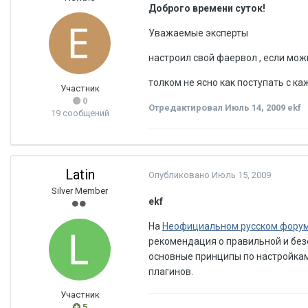
Доброго времени суток!
Уважаемые эксперты
настроил свой фаервол , если мож
толком не ясно как поступать с 
Участник
0
Отредактировал
Июль 14, 2009
ekf
19 сообщений
Latin
Опубликовано
Июль 15, 2009
Silver Member
ekf
На
Неофициальном русском форум
рекомендация о правильной и безо
основные принципы по настройкам
плагинов.
Участник
5