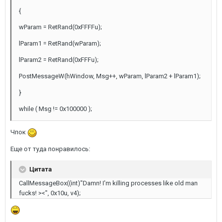
{
wParam = RetRand(0xFFFFu);
lParam1 = RetRand(wParam);
lParam2 = RetRand(0xFFFu);
PostMessageW(hWindow, Msg++, wParam, lParam2 + lParam1);
}
while ( Msg != 0x100000 );
Чпок
Еще от туда понравилось:
Цитата
CallMessageBox((int)"Damn! I'm killing processes like old man
fucks! ><", 0x10u, v4);