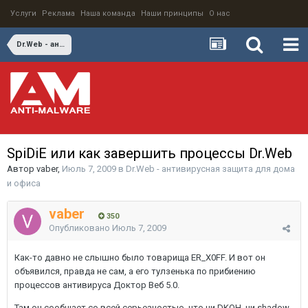
Услуги
Реклама
Наша команда
Наши принципы
О нас
Dr.Web - антивирусная защита для дома и офиса
SpiDiE или как завершить процессы Dr.Web
Автор
vaber
,
Июль 7, 2009
в
Dr.Web - антивирусная защита для дома
и офиса
vaber
350
Опубликовано
Июль 7, 2009
Как-то давно не слышно было товарища ER_X0FF. И вот он
объявился, правда не сам, а его тулзенька по прибиению
процессов антивируса Доктор Веб 5.0.
Там он сообщает со всей серьезностью, что ни DKOH, ни shadow-