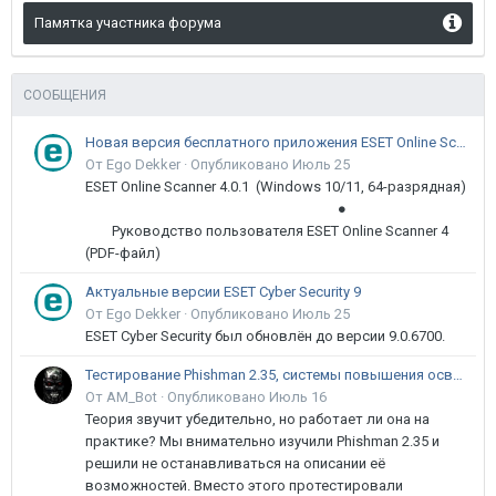
Памятка участника форума
СООБЩЕНИЯ
Новая версия бесплатного приложения ESET Online Scanner доступна пользователям
От Ego Dekker ·
Опубликовано
Июль 25
ESET Online Scanner 4.0.1 (Windows 10/11, 64-разрядная)
●
Руководство пользователя ESET Online Scanner 4
(PDF-файл)
Актуальные версии ESET Cyber Security 9
От Ego Dekker ·
Опубликовано
Июль 25
ESET Cyber Security был обновлён до версии 9.0.6700.
Тестирование Phishman 2.35, системы повышения осведомлённости пользователей в сфере ИБ
От AM_Bot ·
Опубликовано
Июль 16
Теория звучит убедительно, но работает ли она на
практике? Мы внимательно изучили Phishman 2.35 и
решили не останавливаться на описании её
возможностей. Вместо этого протестировали