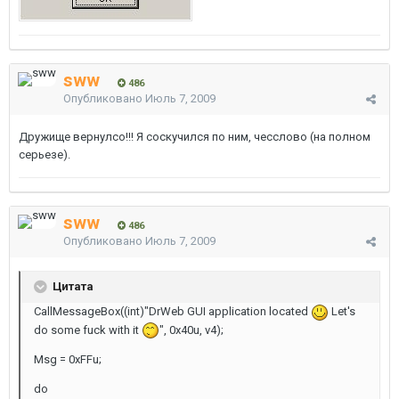
sww
486
Опубликовано
Июль 7, 2009
Дружище вернулсо!!! Я соскучился по ним, чесслово (на полном
серьезе).
sww
486
Опубликовано
Июль 7, 2009
Цитата
CallMessageBox((int)"DrWeb GUI application located
Let's
do some fuck with it
", 0x40u, v4);
Msg = 0xFFu;
do