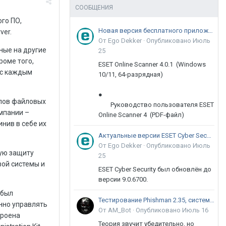
СООБЩЕНИЯ
го ПО,
Новая версия бесплатного приложения ESET Online Scanner доступна пользователям
ver.
От Ego Dekker ·
Опубликовано
Июль
ные на другие
25
роме того,
ESET Online Scanner 4.0.1 (Windows
 с каждым
10/11, 64-разрядная)
●
ипов файловых
Руководство пользователя ESET
мпании –
Online Scanner 4 (PDF-файл)
инив в себе их
Актуальные версии ESET Cyber Security 9
От Ego Dekker ·
Опубликовано
Июль
вую защиту
25
вой системы и
ESET Cyber Security был обновлён до
версии 9.0.6700.
 был
Тестирование Phishman 2.35, системы повышения осведомлённости пользователей в сфере ИБ
нно управлять
От AM_Bot ·
Опубликовано
Июль 16
троена
Теория звучит убедительно, но