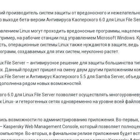
ий производитель систем защиты от вредоносного и нежелательно
о выходе бета-версии Антивируса Касперского 6.0 для Linux File Ser
влением Linux могут проходить вредоносные программы, нацелен
пример, на рабочие станции под управлением Microsoft Windows. К
ть, операционные системы Linux также нуждаются в защите, ведь
грамм, создаваемых для этих систем, неуклонно растет.
nux File Server – антивирусное решение для защиты большинства т
ux. Данный продукт пришел на смену двум другим приложениям ко
ux File Server и Антивирус Касперского 5.5 для Samba Server, объед
 дополнена рядом новых возможностей.
го 6.0 для Linux File Server позволяет осуществлять многоуровне
 Linux- и гетерогенных сетях одновременно на уровне всей файло
лись возможности по администрированию приложения. Во-первых,
– Kaspersky Web Management Console, который позволяет полноце
компьютере. Во-вторых, в финальном релизе приложения будет вс