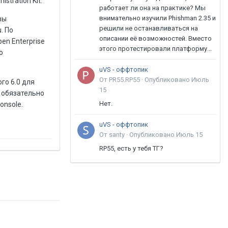
tration Kit.
работает ли она на практике? Мы
внимательно изучили Phishman 2.35 и
вы
решили не останавливаться на
. По
описании её возможностей. Вместо
n Enterprise
этого протестировали платформу...
ю
uVS - оффтопик
От PR55.RP55 ·
Опубликовано
Июль
го 6.0 для
15
ы обязательно
Нет.
onsole.
uVS - оффтопик
От santy ·
Опубликовано
Июль 15
RP55, есть у тебя ТГ?