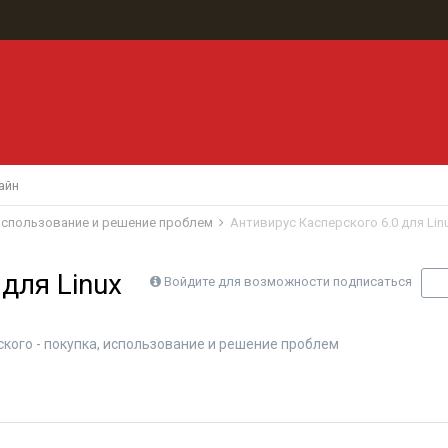
айн
 использование и решение проблем
Антивирус Касперского 6.0 для Linux
для Linux
Войдите для возможности подписаться
П
кого - покупка, использование и решение проблем