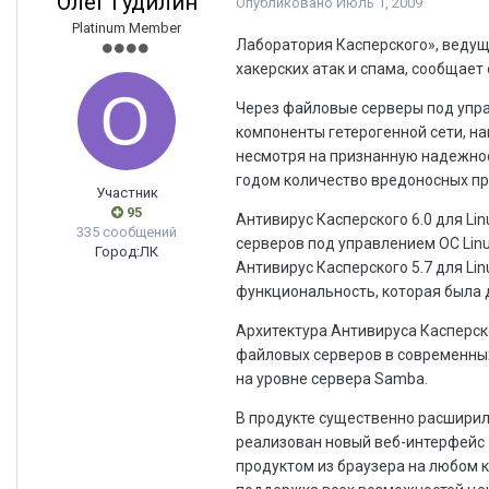
Олег Гудилин
Опубликовано
Июль 1, 2009
Platinum Member
Лаборатория Касперского», ведущ
хакерских атак и спама, сообщает 
Через файловые серверы под упра
компоненты гетерогенной сети, на
несмотря на признанную надежнос
годом количество вредоносных про
Участник
95
Антивирус Касперского 6.0 для Li
335 сообщений
серверов под управлением ОС Lin
Город:
ЛК
Антивирус Касперского 5.7 для Lin
функциональность, которая была
Архитектура Антивируса Касперско
файловых серверов в современных
на уровне сервера Samba.
В продукте существенно расшири
реализован новый веб-интерфейс 
продуктом из браузера на любом 