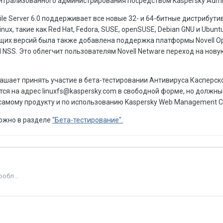
трализованного администрирования посредством Kaspersky Adminis
ile Server 6.0 поддерживает все новые 32- и 64-битные дистрибути
ux, такие как Red Hat, Fedora, SUSE, openSUSE, Debian GNU и Ubuntu
их версий была также добавлена поддержка платформы Novell Ope
l NSS. Это облегчит пользователям Novell Netware переход на нову
ашает принять участие в бета-тестировании Антивируса Касперско
аются на адрес linuxfs@kaspersky.com в свободной форме, но должн
самому продукту и по использованию Kaspersky Web Management C
можно в разделе
"Бета-тестирование".
Антивирус Касперского - покупка, использование и решение проблем