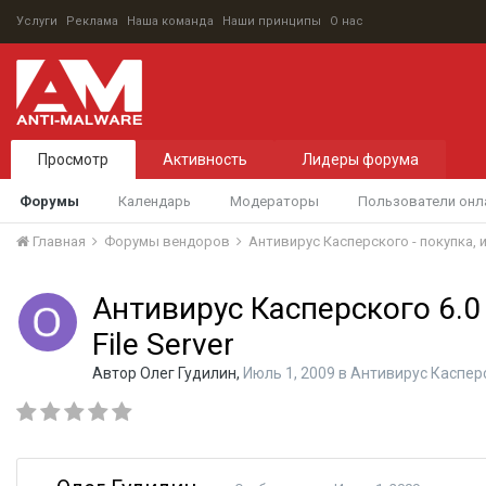
Услуги
Реклама
Наша команда
Наши принципы
О нас
Просмотр
Активность
Лидеры форума
Форумы
Календарь
Модераторы
Пользователи онл
Главная
Форумы вендоров
Антивирус Касперского - покупка,
Антивирус Касперского 6.0 
File Server
Автор
Олег Гудилин
,
Июль 1, 2009
в
Антивирус Касперс