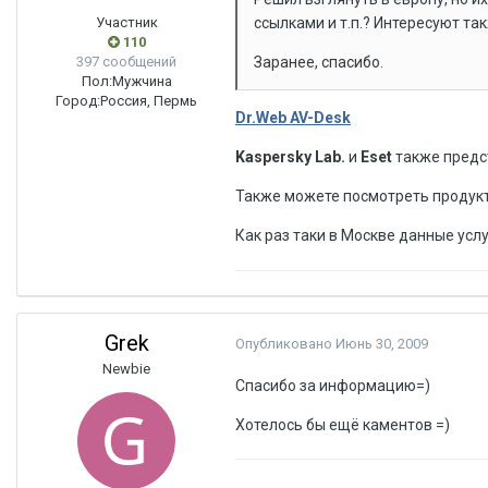
Участник
ссылками и т.п.? Интересуют та
110
397 сообщений
Заранее, спасибо.
Пол:
Мужчина
Город:
Россия, Пермь
Dr.Web AV-Desk
Kaspersky Lab.
и
Eset
также предст
Также можете посмотреть продук
Как раз таки в Москве данные усл
Grek
Опубликовано
Июнь 30, 2009
Newbie
Спасибо за информацию=)
Хотелось бы ещё каментов =)