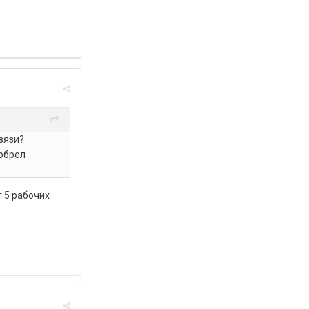
вязи?
иобрел
т 5 рабочих