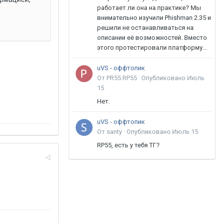
работает ли она на практике? Мы
внимательно изучили Phishman 2.35 и
решили не останавливаться на
описании её возможностей. Вместо
этого протестировали платформу...
uVS - оффтопик
От PR55.RP55 ·
Опубликовано
Июль
15
Нет.
uVS - оффтопик
От santy ·
Опубликовано
Июль 15
RP55, есть у тебя ТГ?