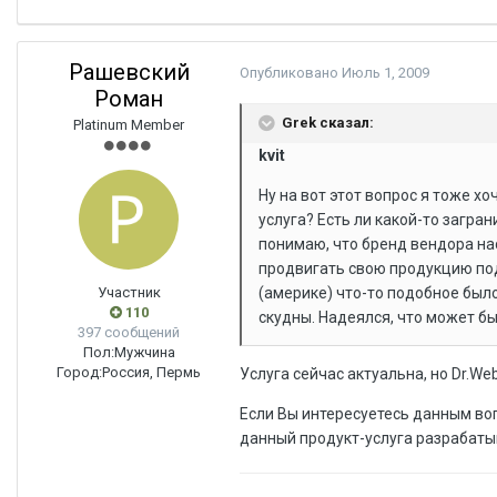
Рашевский
Опубликовано
Июль 1, 2009
Роман
Grek сказал:
Platinum Member
kvit
Ну на вот этот вопрос я тоже хо
услуга? Есть ли какой-то загр
понимаю, что бренд вендора нас
продвигать свою продукцию под 
Участник
(америке) что-то подобное было
110
скудны. Надеялся, что может бы
397 сообщений
Пол:
Мужчина
Город:
Россия, Пермь
Услуга сейчас актуальна, но Dr.We
Если Вы интересуетесь данным во
данный продукт-услуга разрабаты