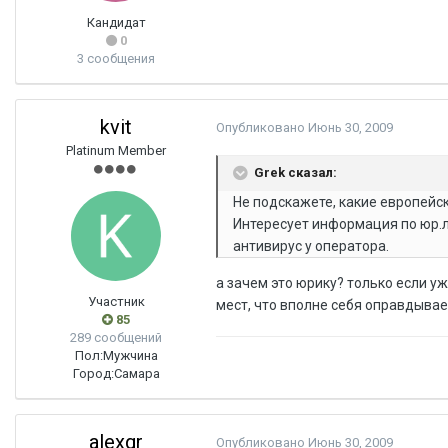
Кандидат
0
3 сообщения
kvit
Опубликовано
Июнь 30, 2009
Platinum Member
Grek сказал:
Не подскажете, какие европейс
Интересует информация по юр.ли
антивирус у оператора.
а зачем это юрику? только если уж 
Участник
мест, что вполне себя оправдывает
85
289 сообщений
Пол:
Мужчина
Город:
Самара
alexgr
Опубликовано
Июнь 30, 2009