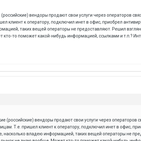
 (российские) вендоры продают свои услуги через операторов свя
шел клиент к оператору, подключил инет в офис, приобрел антивир
рмацией, таких вещей операторы не предоставляют. Решил взгляну
т кто-то поможет какой-нибудь информацией, ссылками и т.п.? Ин
кие (российские) вендоры продают свои услуги через операторов с
цам. Т.е. пришел клиент к оператору, подключил инет в офис, пр
ве, насколько владею информацией, таких вещей операторы не пр
их рынок не знаю вообще. Может кто-то поможет какой-нибудь инф