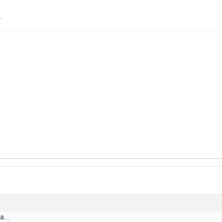
.
....