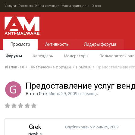
Услуги
Реклама
Наша команда
Наши принципы
О нас
Просмотр
Активность
Лидеры форума
Форумы
Календарь
Модераторы
Пользователи онл
Главная
Тематические форумы
Помощь
Предоставление усл
Предоставление услуг вен
Автор
Grek
,
Июнь 29, 2009
в
Помощь
Grek
Опубликовано
Июнь 29, 2009
Newbie