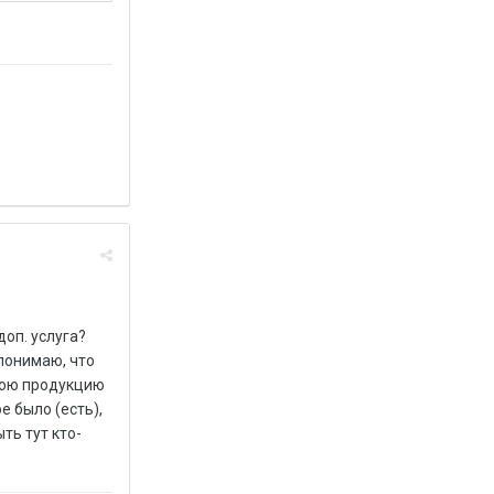
доп. услуга?
понимаю, что
свою продукцию
е было (есть),
ть тут кто-