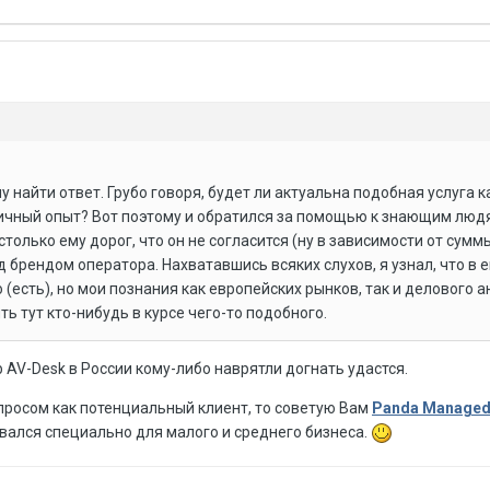
чу найти ответ. Грубо говоря, будет ли актуальна подобная услуга к
аничный опыт? Вот поэтому и обратился за помощью к знающим людя
только ему дорог, что он не согласится (ну в зависимости от сумм
брендом оператора. Нахватавшись всяких слухов, я узнал, что в 
 (есть), но мои познания как европейских рынков, так и делового 
ть тут кто-нибудь в курсе чего-то подобного.
b AV-Desk в России кому-либо наврятли догнать удастся.
просом как потенциальный клиент, то советую Вам
Panda Managed 
вался специально для малого и среднего бизнеса.