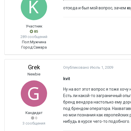
отсюда и был мой вопрос, зачем
ю
Участник
85
289 сообщений
Пол:
Мужчина
Город:
Самара
Grek
Опубликовано
Июль 1, 2009
Newbie
kvit
Ну на вот этот вопрос я тоже хочу 
Есть ли какой-то заграничный опы
бренд вендора настолько ему доро
под брендом оператора. Нахватавши
Кандидат
но мои познания как европейских р
0
нибудь в курсе чего-то подобного.
3 сообщения