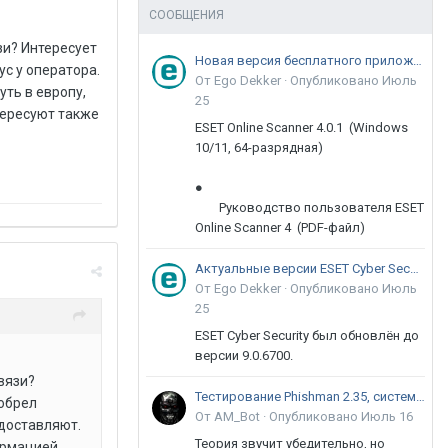
СООБЩЕНИЯ
зи? Интересует
Новая версия бесплатного приложения ESET Online Scanner доступна пользователям
ус у оператора.
От Ego Dekker ·
Опубликовано
Июль
ть в европу,
25
тересуют также
ESET Online Scanner 4.0.1 (Windows
10/11, 64-разрядная)
●
Руководство пользователя ESET
Online Scanner 4 (PDF-файл)
Актуальные версии ESET Cyber Security 9
От Ego Dekker ·
Опубликовано
Июль
25
ESET Cyber Security был обновлён до
версии 9.0.6700.
вязи?
Тестирование Phishman 2.35, системы повышения осведомлённости пользователей в сфере ИБ
иобрел
От AM_Bot ·
Опубликовано
Июль 16
едоставляют.
Теория звучит убедительно, но
ормацией,