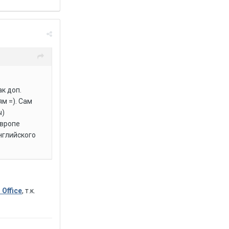
ак доп.
м =). Сам
ы)
европе
английского
Office
, т.к.