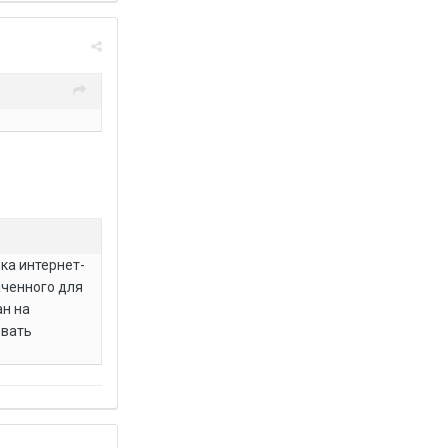
ка интернет-
аченного для
ан на
овать