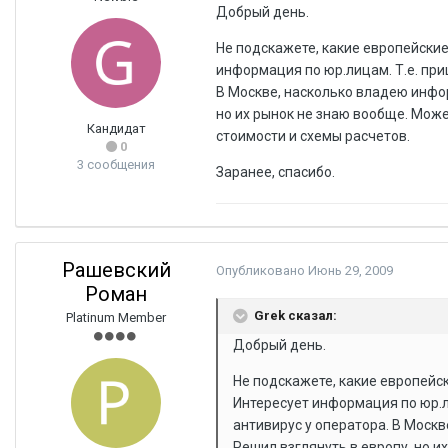
Добрый день.
Не подскажете, какие европейские
информация по юр.лицам. Т.е. при
В Москве, насколько владею инфо
но их рынок не знаю вообще. Може
Кандидат
стоимости и схемы расчетов.
0
3 сообщения
Заранее, спасибо.
Рашевский
Опубликовано
Июнь 29, 2009
Роман
Grek сказал:
Platinum Member
Добрый день.
Не подскажете, какие европейс
Интересует информация по юр.ли
антивирус у оператора. В Моск
Решил взглянуть в европу, но 