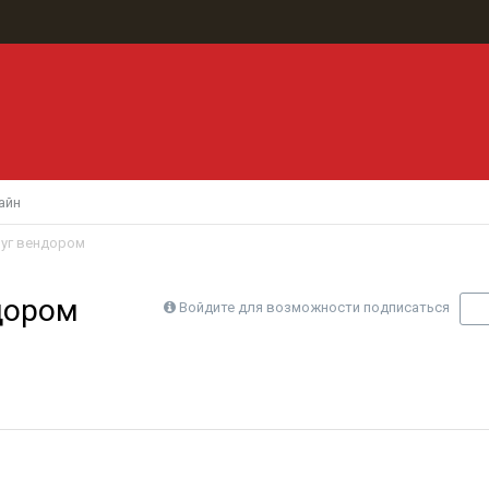
айн
уг вендором
дором
Войдите для возможности подписаться
П