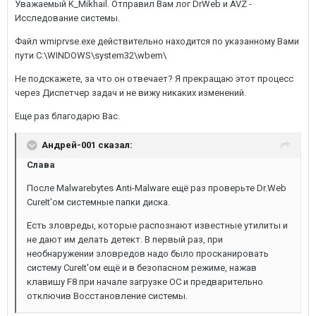
Уважаемый K_Mikhail. Отправил Вам лог DrWeb и AVZ -
Исследование системы.
Файл wmiprvse.exe действительно находится по указанному Вами
пути C:\WINDOWS\system32\wbem\
Не подскажете, за что он отвечает? Я прекращаю этот процесс
через Диспетчер задач и не вижу никаких изменений.
Еще раз благодарю Вас.
Андрей-001 сказал:
Слава
После Malwarebytes Anti-Malware ещё раз проверьте Dr.Web
CureIt'ом системные папки диска.
Есть зловреды, которые распознают известные утилиты и
не дают им делать детект. В первый раз, при
необнаружении зловредов надо было просканировать
систему CureIt'ом ещё и в безопасном режиме, нажав
клавишу F8 при начале загрузке ОС и предварительно
отключив Восстановление системы.