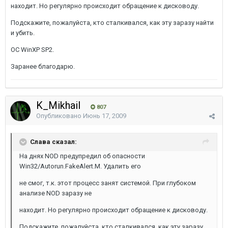
находит. Но регулярно происходит обращение к дисководу.
Подскажите, пожалуйста, кто сталкивался, как эту заразу найти
и убить.
ОС WinXP SP2.
Заранее благодарю.
K_Mikhail
807
Опубликовано
Июнь 17, 2009
Слава сказал:
На днях NOD предупредил об опасности
Win32/Autorun.FakeAlert.M. Удалить его
не смог, т.к. этот процесс занят системой. При глубоком
анализе NOD заразу не
находит. Но регулярно происходит обращение к дисководу.
Подскажите, пожалуйста, кто сталкивался, как эту заразу