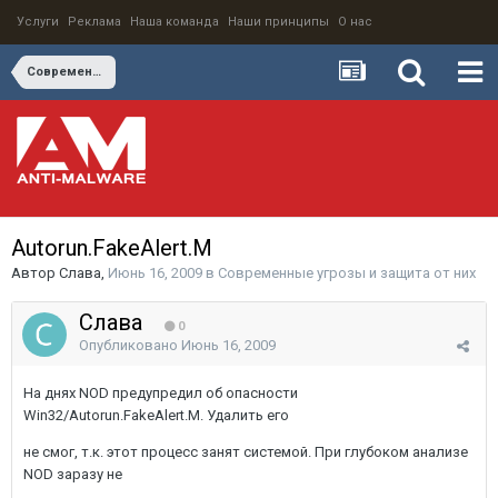
Услуги
Реклама
Наша команда
Наши принципы
О нас
Современные угрозы и защита от них
Autorun.FakeAlert.M
Автор
Слава
,
Июнь 16, 2009
в
Современные угрозы и защита от них
Слава
0
Опубликовано
Июнь 16, 2009
На днях NOD предупредил об опасности
Win32/Autorun.FakeAlert.M. Удалить его
не смог, т.к. этот процесс занят системой. При глубоком анализе
NOD заразу не