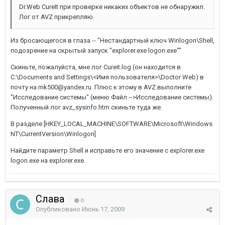
Dr.Web CureIt при проверке никаких объектов не обнаружил.
Лог от AVZ прикрепляю.
Из бросающегося в глаза -- "Нестандартный ключ Winlogon\Shell,
подозрение на скрытый запуск "explorer.exe logon.exe""
Скиньте, пожалуйста, мне лог Cureit.log (он находится в
C:\Documents and Settings\<Имя пользователя>\Doctor Web) в
почту на mk500@yandex.ru. Плюс к этому в AVZ выполните
"Исследование системы" (меню Файл -->Исследование системы).
Полученный лог avz_sysinfo.htm скиньте туда же.
В разделе [HKEY_LOCAL_MACHINE\SOFTWARE\Microsoft\Windows
NT\CurrentVersion\Winlogon]
Найдите параметр Shell и исправьте его значение с explorer.exe
logon.exe на explorer.exe.
Слава
0
Опубликовано
Июнь 17, 2009