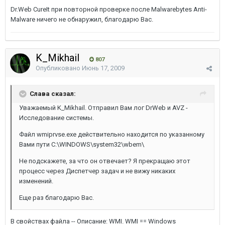
Dr.Web CureIt при повторной проверке после Malwarebytes Anti-
Malware ничего не обнаружил, благодарю Вас.
K_Mikhail
807
Опубликовано
Июнь 17, 2009
Слава сказал:
Уважаемый K_Mikhail. Отправил Вам лог DrWeb и AVZ -
Исследование системы.
Файл wmiprvse.exe действительно находится по указанному
Вами пути C:\WINDOWS\system32\wbem\
Не подскажете, за что он отвечает? Я прекращаю этот
процесс через Диспетчер задач и не вижу никаких
изменений.
Еще раз благодарю Вас.
В свойствах файла -- Описание: WMI. WMI == Windows