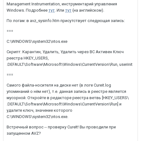
Management Instrumentation, инструментарий управления
Windows. Подробнее
тут
. Или
тут
(на английском).
По логам: в avz_sysinfo.htm присутствует следующая запись:
===
C:\WINDOWS\system32\ntos.exe
Скрипт: Kарантин, Удалить, Удалить через BC Активен Ключ
реестра HKEY_USERS,
.DEFAULT\Software\Microsoft\Windows\CurrentVersion\Run, userinit
===
Самого файла-носителя на диске нет (в логе Cureit.log
упоминаний о нём нет), т.е. данная запись в реестре является
мусорной. Откройте в редакторе реестра ветвь [HKEY_USERS\
.DEFAULT\Software\Microsoft\Windows\CurrentVersion\Run] и
удалите ключ, значение которого
C:\WINDOWS\system32\ntos.exe.
Встречный вопрос -- проверку CureIt! Вы проводили при
запущенном AVZ?