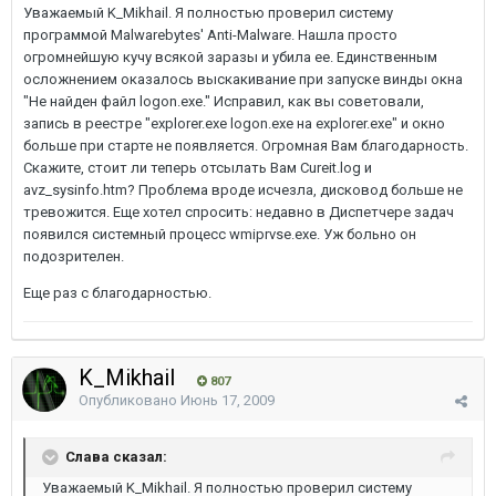
Уважаемый K_Mikhail. Я полностью проверил систему
программой Malwarebytes' Anti-Malware. Нашла просто
огромнейшую кучу всякой заразы и убила ее. Единственным
осложнением оказалось выскакивание при запуске винды окна
"Не найден файл logon.exe." Исправил, как вы советовали,
запись в реестре "explorer.exe logon.exe на explorer.exe" и окно
больше при старте не появляется. Огромная Вам благодарность.
Скажите, стоит ли теперь отсылать Вам Cureit.log и
avz_sysinfo.htm? Проблема вроде исчезла, дисковод больше не
тревожится. Еще хотел спросить: недавно в Диспетчере задач
появился системный процесс wmiprvse.exe. Уж больно он
подозрителен.
Еще раз с благодарностью.
K_Mikhail
807
Опубликовано
Июнь 17, 2009
Слава сказал:
Уважаемый K_Mikhail. Я полностью проверил систему