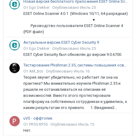
Новая версия бесплатного приложения ESET Online Scanner доступна пользователям
От Ego Dekker ·
Опубликовано
Июль 25
ESET Online Scanner 4.0.1 (Windows 10/11, 64-разрядная)
●
Руководство пользователя ESET Online Scanner 4
(PDF-файл)
Актуальные версии ESET Cyber Security 9
От Ego Dekker ·
Опубликовано
Июль 25
ESET Cyber Security был обновлён до версии 9.0.6700.
Тестирование Phishman 2.35, системы повышения осведомлённости пользователей в сфере ИБ
От AM_Bot ·
Опубликовано
Июль 16
Теория звучит убедительно, но работает ли она на
практике? Мы внимательно изучили Phishman 2.35 и
решили не останавливаться на описании её
возможностей. Вместо этого протестировали
платформу на собственных сотрудниках и удивились, к
каким результатам это привело. 1. Введение2...
uVS - оффтопик
От PR55.RP55 ·
Опубликовано
Июль 15
Нет.