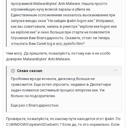
программой Malwarebytes' Anti-Malware. Нашла просто
огромнейшую кучу всякой заразы и убила ее.
Единственным осложнением оказалось выскакивание при
запуске винды окна "Не найден файл logon.exe." Исправил,
как вы советовали, запись в реестре "explorer.exe logon.exe
на explorer.exe" и окно больше при старте не появляется.
Огромная Вам благодарность. Скажите, стоит ли теперь
отсылать Вам Cureit.log и avz_sysinfo.htm?
Чем могу. Да пришлите, пожалуйста, потому как я не особо
доверяю Malwarebytes' Anti-Malware.
Слава сказал:
Проблема вроде исчезла, дисковод больше не
тревожится. Еще хотел спросить: недавно в Диспетчере
задач появился системный процесс wmiprvse.exe. Уж
больно он подозрителен.
Еще раз с благодарностью.
Проверьте, пожалуйста, по какому пути находится этот файл. По
C:\WINDOWS\system32\wbem\ ? Если да, то это нормально. Если