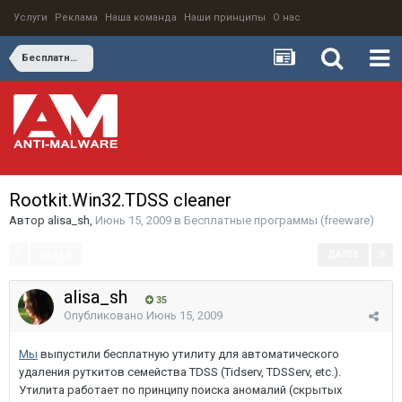
Услуги
Реклама
Наша команда
Наши принципы
О нас
Бесплатные программы (freeware)
Rootkit.Win32.TDSS cleaner
Автор
alisa_sh
,
Июнь 15, 2009
в
Бесплатные программы (freeware)
НАЗАД
ДАЛЕЕ
Страница 1 из 2
alisa_sh
35
Опубликовано
Июнь 15, 2009
Мы
выпустили бесплатную утилиту для автоматического
удаления руткитов семейства TDSS (Tidserv, TDSServ, etc.).
Утилита работает по принципу поиска аномалий (скрытых