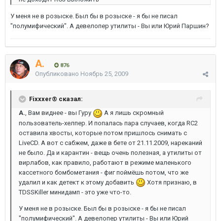
У меня не в розыске. Был бы в розыске - я бы не писал
"полумифический". А девелопер утилиты - Вы или Юрий Паршин?
A.
876
Опубликовано
Ноябрь 25, 2009
Fixxxer® сказал:
А.
, Вам виднее - вы Гуру
А я лишь скромный
пользователь-хелпер. И попалась пара случаев, когда RC2
оставила хвосты, которые потом пришлось снимать с
LiveCD. А вот с сабжем, даже в бете от 21.11.2009, нареканий
не было. Да и карантин - вещь очень полезная, а утилиты от
вирлабов, как правило, работают в режиме маленького
кассетного бомбометания - фиг поймёшь потом, что же
удалил и как детект к этому добавить
Хотя признаю, в
TDSSKiller минидамп - это уже что-то.
У меня не в розыске. Был бы в розыске - я бы не писал
"полумифический". А девелопер утилиты - Вы или Юрий