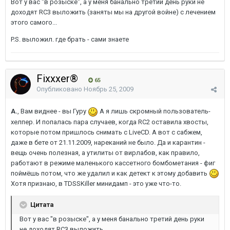
Вот у вас "в розыске", а у меня банально третий день руки не
доходят RC3 выложить (заняты мы на другой войне) с лечением
этого самого...
P.S. выложил. где брать - сами знаете
Fixxxer®
65
Опубликовано
Ноябрь 25, 2009
А.
, Вам виднее - вы Гуру
А я лишь скромный пользователь-
хелпер. И попалась пара случаев, когда RC2 оставила хвосты,
которые потом пришлось снимать с LiveCD. А вот с сабжем,
даже в бете от 21.11.2009, нареканий не было. Да и карантин -
вещь очень полезная, а утилиты от вирлабов, как правило,
работают в режиме маленького кассетного бомбометания - фиг
поймёшь потом, что же удалил и как детект к этому добавить
Хотя признаю, в TDSSKiller минидамп - это уже что-то.
Цитата
Вот у вас "в розыске", а у меня банально третий день руки
не доходят RC3 выложить