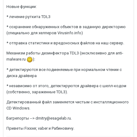
Новые функции:
* лечение руткита TDL3
* сохранение обнаруженных объектов в заданную директорию
(специально для хелперов Virusinfo.info)
* отправка статистики и вредоносных файлов на наш сервер.
Механизм работы дезинфектора TDL3 (эксклюзивно для anti-
malware.ru
):
* детектируются все подменяемые при нормальном чтении с
диска драйвера
* независимо от этого, детектируются драйвера с шелл-кодом
(собственно, зараженные TDL3).
Детектированный файл заменяется чистым с инсталляционного
CD Windows.
Багрепорты --> dmitry@esagelab.ru.
Приветы Fixxxer, vaber и Рабиновичу.