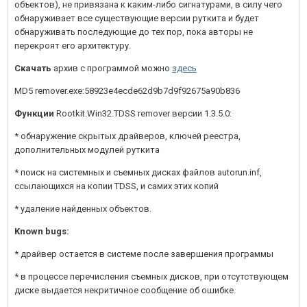
объектов), не привязана к каким-либо сигнатурами, в силу чего
обнаруживает все существующие версии руткита и будет
обнаруживать последующие до тех пор, пока авторы не
перекроят его архитектуру.
Скачать
архив с программой можно
здесь
MD5 remover.exe:58923e4ecde62d9b7d9f92675a90b836
Функции
Rootkit.Win32.TDSS remover версии 1.3.5.0:
* обнаружение скрытых драйверов, ключей реестра,
дополнительных модулей руткита
* поиск на системных и съемных дисках файлов autorun.inf,
ссылающихся на копии TDSS, и самих этих копий
* удаление найденных объектов.
Known bugs:
* драйвер остается в системе после завершения программы
* в процессе перечисления съемных дисков, при отсутствующем
диске выдается некритичное сообщение об ошибке.