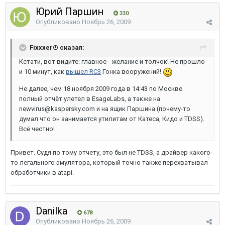
Юрий Паршин
330
Опубликовано
Ноябрь 26, 2009
Fixxxer® сказал:
Кстати, вот видите: главное - желание и толчок! Не прошло
и 10 минут, как
вышел RC3
Гонка вооружений!
Не далее, чем 18 ноября 2009 года в 14:43 по Москве
полный отчёт улетел в EsageLabs, а также на
newvirus@kaspersky.com и на ящик Паршина (почему-то
думал что он занимается утилитам от Катеса, Кидо и TDSS).
Всё честно!
Привет. Судя по тому отчету, это был не TDSS, а драйвер какого-
то легального эмулятора, который точно также перехватывал
обработчики в atapi.
Danilka
678
Опубликовано
Ноябрь 26, 2009