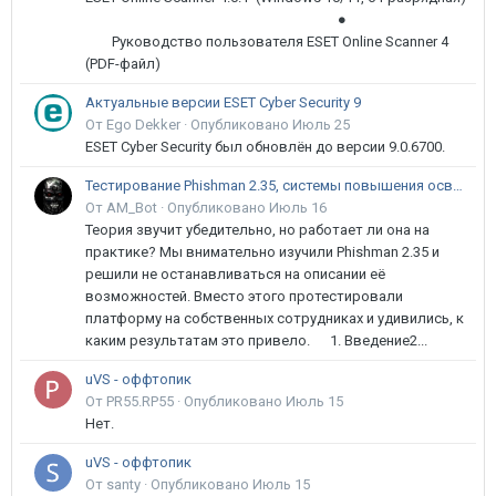
●
Руководство пользователя ESET Online Scanner 4
(PDF-файл)
Актуальные версии ESET Cyber Security 9
От Ego Dekker ·
Опубликовано
Июль 25
ESET Cyber Security был обновлён до версии 9.0.6700.
Тестирование Phishman 2.35, системы повышения осведомлённости пользователей в сфере ИБ
От AM_Bot ·
Опубликовано
Июль 16
Теория звучит убедительно, но работает ли она на
практике? Мы внимательно изучили Phishman 2.35 и
решили не останавливаться на описании её
возможностей. Вместо этого протестировали
платформу на собственных сотрудниках и удивились, к
каким результатам это привело. 1. Введение2...
uVS - оффтопик
От PR55.RP55 ·
Опубликовано
Июль 15
Нет.
uVS - оффтопик
От santy ·
Опубликовано
Июль 15