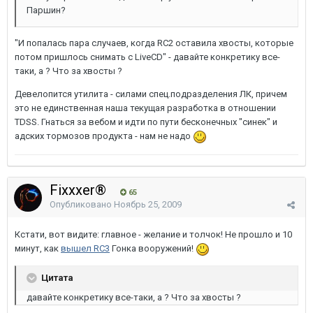
Паршин?
"И попалась пара случаев, когда RC2 оставила хвосты, которые
потом пришлось снимать с LiveCD" - давайте конкретику все-
таки, а ? Что за хвосты ?
Девелопится утилита - силами спец.подразделения ЛК, причем
это не единственная наша текущая разработка в отношении
TDSS. Гнаться за вебом и идти по пути бесконечных "синек" и
адских тормозов продукта - нам не надо
Fixxxer®
65
Опубликовано
Ноябрь 25, 2009
Кстати, вот видите: главное - желание и толчок! Не прошло и 10
минут, как
вышел RC3
Гонка вооружений!
Цитата
давайте конкретику все-таки, а ? Что за хвосты ?