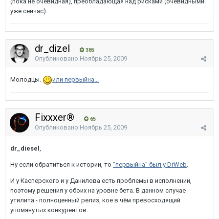
(пока не очевидная), преобладающая над рисками (очевидными
уже сейчас).
dr_dizel
385
Опубликовано
Ноябрь 25, 2009
Молодцы.
или первыйна...
Fixxxer®
65
Опубликовано
Ноябрь 25, 2009
dr_diesel
,
Ну если обратиться к истории, то
"первыйна" был у DrWeb
.
И у Касперского и у Данилова есть проблемы в исполнении,
поэтому решения у обоих на уровне бета. В данном случае
утилита - полноценный релиз, кое в чём превосходящий
упомянутых конкурентов.