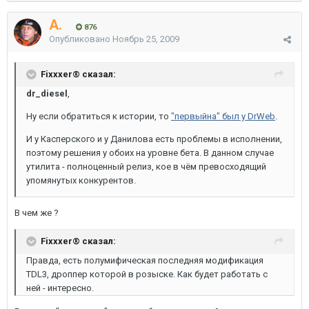
A.
876
Опубликовано
Ноябрь 25, 2009
Fixxxer® сказал:
dr_diesel
,
Ну если обратиться к истории, то
"первыйна" был у DrWeb
.
И у Касперского и у Данилова есть проблемы в исполнении,
поэтому решения у обоих на уровне бета. В данном случае
утилита - полноценный релиз, кое в чём превосходящий
упомянутых конкурентов.
В чем же ?
Fixxxer® сказал:
Правда, есть полумифическая последняя модификация
TDL3, дроппер которой в розыске. Как будет работать с
ней - интересно.