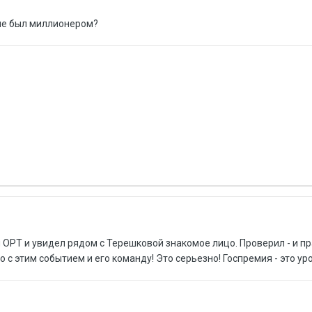
 не был миллионером?
 ОРТ и увидел рядом с Терешковой знакомое лицо. Проверил - и пр
 с этим событием и его команду! Это серьезно! Госпремия - это ур