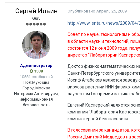
Сергей Ильин
Опубликовано
Апрель 25, 2009
Guru
http://www.lenta.ru/news/2009/04/
Совет по науке, технологиям и о
в области науки и технологий, пи
состоится 12 июня 2009 года, по
директор "Лаборатории Касперског
Администратор
Доктор физико-математических н
1538
Санкт-Петербургского университет
10581 сообщений
Иосиф Атабеков является заведу
Пол:
Мужчина
вирусов растении НИИ физико-хими
Город:
Москва
Интересы:
Антивирусы,
лауреатом Госпремии за цикл рабо
информационная
безопасность
Евгений Касперский является осн
компании "Лаборатория Касперско
компьютерной безопасности.
В голосовании за кандидатов, кот
России Дмитрий Медведев на засе