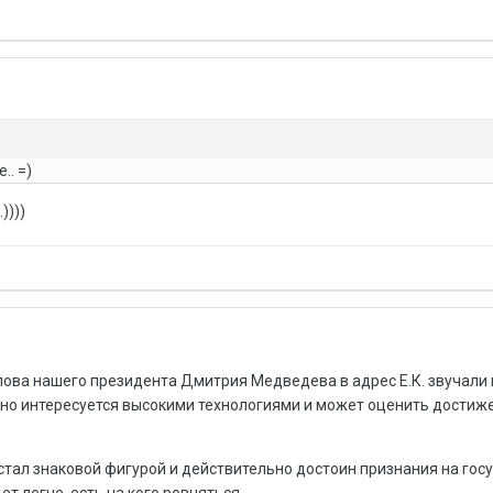
.. =)
))))
лова нашего президента Дмитрия Медведева в адрес Е.К. звучали 
льно интересуется высокими технологиями и может оценить достиж
стал знаковой фигурой и действительно достоин признания на го