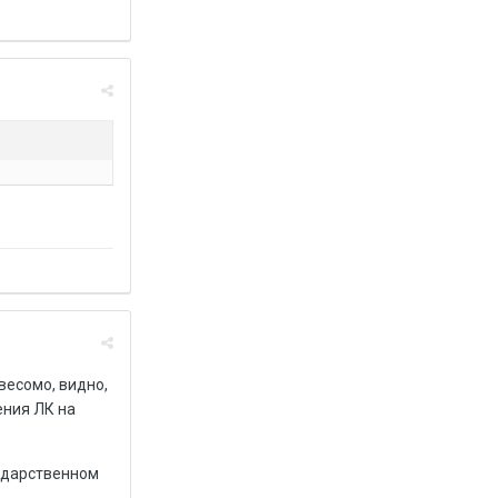
весомо, видно,
ения ЛК на
сударственном