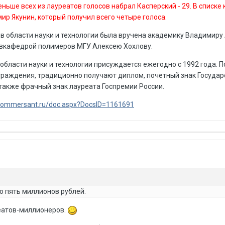
еньше всех из лауреатов голосов набрал Касперский - 29. В списке
р Якунин, который получил всего четыре голоса.
 в области науки и технологии была вручена академику Владимиру
авкафедрой полимеров МГУ Алексею Хохлову.
области науки и технологии присуждается ежегодно с 1992 года. 
раждения, традиционно получают диплом, почетный знак Госуда
 также фрачный знак лауреата Госпремии России.
/kommersant.ru/doc.aspx?DocsID=1161691
о пять миллионов рублей.
еатов-миллионеров.