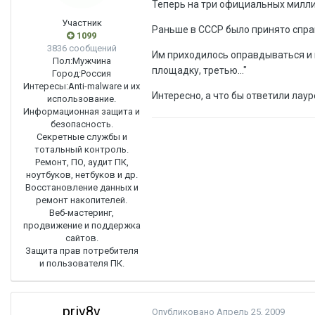
Теперь на три официальных милли
Участник
Раньше в СССР было принято спраш
1099
3836 сообщений
Им приходилось оправдываться и г
Пол:
Мужчина
площадку, третью..."
Город:
Россия
Интересы:
Anti-malware и их
Интересно, а что бы ответили лаур
использование.
Информационная защита и
безопасность.
Секретные службы и
тотальный контроль.
Ремонт, ПО, аудит ПК,
ноутбуков, нетбуков и др.
Восстановление данных и
ремонт накопителей.
Веб-мастеринг,
продвижение и поддержка
сайтов.
Защита прав потребителя
и пользователя ПК.
priv8v
Опубликовано
Апрель 25, 2009