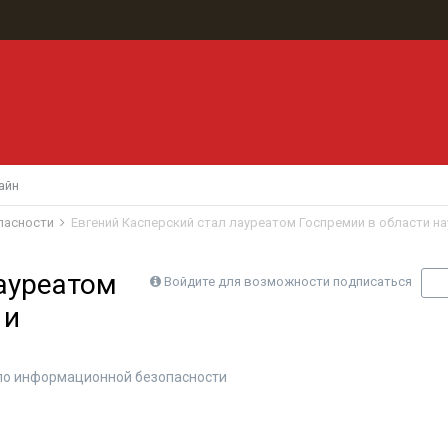
айн
пасности
Евгений Касперский стал лауреатом Госпремии в области на
лауреатом
Войдите для возможности подписаться
П
 и
по информационной безопасности