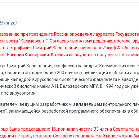
25/prize/
бразованию при президенте России определил лауреатов Государст
шет газета "Коммерсант". Согласно принятому решению, премию, вр
лучат астрофизик Дмитрий Варшалович, виросолог Иосиф Атабеков 
о" Евгений Касперский. Каждый из лауреатов получит по пять ми
аук Дмитрий Варшалович, профессор кафедры "Космических иссл
а, является автором более 200 научных публикаций в области аст
ющий кафедрой вирусологии биологического факультета и завотд
ческой биологии имени А.Н. Белозерского МГУ. В 1994 году он уж
т по вирусологии.
ователем, ведущим разработчиком и владельцем контрольного па
го", занимающейся разработкой программного обеспечения в обл
орых было представлено 16, приняли участие 33 члена Совета по н
дании не присутствовал. Согласно правилам, свой голос можно бы