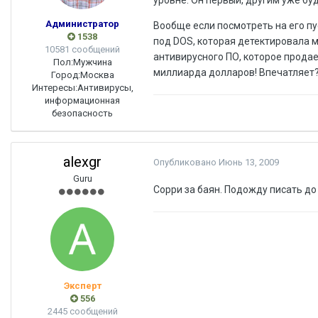
уровне. Он первый, другим уже буд
Администратор
Вообще если посмотреть на его пус
1538
под DOS, которая детектировала 
10581 сообщений
антивирусного ПО, которое продае
Пол:
Мужчина
миллиарда долларов! Впечатляет?
Город:
Москва
Интересы:
Антивирусы,
информационная
безопасность
alexgr
Опубликовано
Июнь 13, 2009
Guru
Сорри за баян. Подожду писать д
Эксперт
556
2445 сообщений