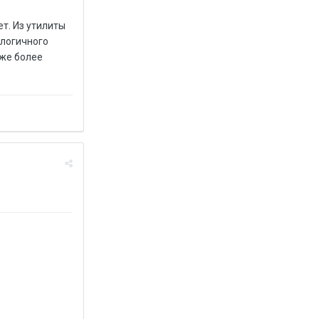
ет. Из утилиты
ологичного
уже более