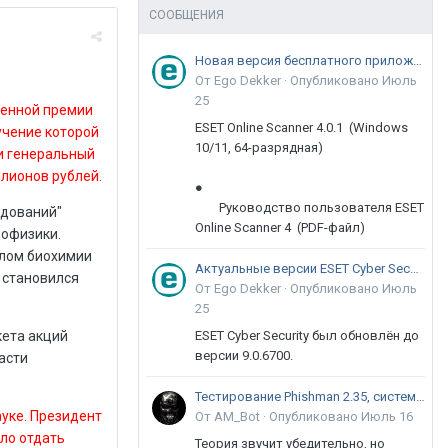
СООБЩЕНИЯ
Новая версия бесплатного приложения ESET Online Scanner доступна пользователям
От Ego Dekker ·
Опубликовано
Июль
25
венной премии
ESET Online Scanner 4.0.1 (Windows
учение которой
10/11, 64-разрядная)
и генеральный
ллионов рублей.
●
Руководство пользователя ESET
едований"
Online Scanner 4 (PDF-файл)
рофизики.
елом биохимии
Актуальные версии ESET Cyber Security 9
е становился
От Ego Dekker ·
Опубликовано
Июль
25
кета акций
ESET Cyber Security был обновлён до
версии 9.0.6700.
асти
Тестирование Phishman 2.35, системы повышения осведомлённости пользователей в сфере ИБ
ауке. Президент
От AM_Bot ·
Опубликовано
Июль 16
ло отдать
Теория звучит убедительно, но