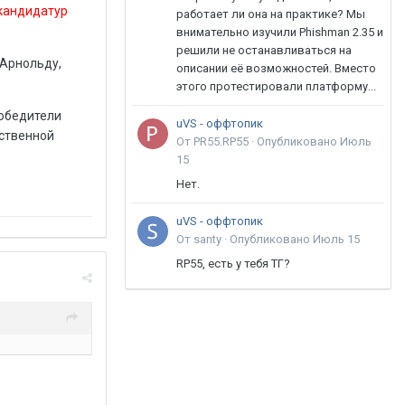
 кандидатур
работает ли она на практике? Мы
внимательно изучили Phishman 2.35 и
решили не останавливаться на
 Арнольду,
описании её возможностей. Вместо
этого протестировали платформу...
Победители
uVS - оффтопик
рственной
От PR55.RP55 ·
Опубликовано
Июль
15
Нет.
uVS - оффтопик
От santy ·
Опубликовано
Июль 15
RP55, есть у тебя ТГ?