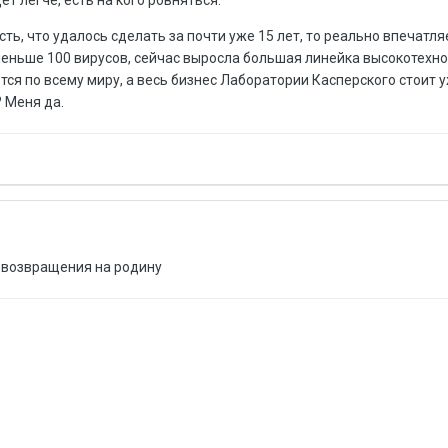
ет легче, есть на кого ровняться.
ть, что удалось сделать за почти уже 15 лет, то реально впечатля
меньше 100 вирусов, сейчас выросла большая линейка высокотехн
тся по всему миру, а весь бизнес Лаборатории Касперского стоит 
 Меня да.
о возвращения на родину