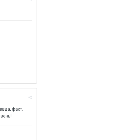
авда, факт.
овень!