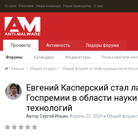
Услуги
Реклама
Наша команда
Наши принципы
О нас
Просмотр
Активность
Лидеры форума
Форумы
Календарь
Модераторы
Пользователи онл
Главная
Общий раздел
Общий форум по информационной безо
Евгений Касперский стал 
Госпремии в области науки
технологий
Автор
Сергей Ильин
,
Апрель 25, 2009
в
Общий форум 