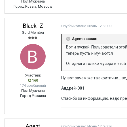
Пол:
Мужчина
Город:
Russia, Moscow
Black_Z
Опубликовано
Июнь 12, 2009
Gold Member
Agent сказал:
Вот и пускай. Пользователи эт
теперь пусть и мучаются
От одного только мусора в этой
Участник
Ну, вот зачем же так критично... 
160
174 сообщений
Андрей-001
Пол:
Мужчина
Город:
Украина
Спасибо за информацию, надо пр
Agent
Опубликовано
Июнь 12, 2009