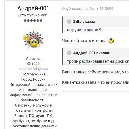
Андрей-001
Опубликовано
Июнь 11, 2009
Есть только миг...
Zilla сказал:
выручила авира 9.
Честь ей за это и хвала!
Андрей-001 сказал:
Участник
троян распаковывает на диск с
1099
3836 сообщений
Блин, только сейчас вспомнил, что
Пол:
Мужчина
Город:
Россия
Клиентка сказала, что ей прислали
Интересы:
Anti-malware и их
использование.
Информационная защита и
безопасность.
Секретные службы и
тотальный контроль.
Ремонт, ПО, аудит ПК,
ноутбуков, нетбуков и др.
Восстановление данных и