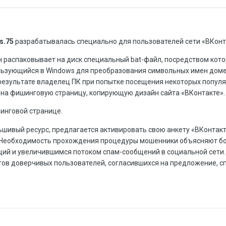
s.75
разрабатывалась специально для пользователей сети «ВКонт
н распаковывает на диск специальный bat-файл, посредством кото
ьзующийся в Windows для преобразования символьных имен доме
 результате владелец ПК при попытке посещения некоторых попул
на фишинговую страницу, копирующую дизайн сайта «ВКонтакте».
инговой странице.
шивый ресурс, предлагается активировать свою анкету «ВКонтакт
. Необходимость прохождения процедуры мошенники объясняют 
ий и увеличившимся потоком спам-сообщений в социальной сети.
етов доверчивых пользователей, согласившихся на предложение, с