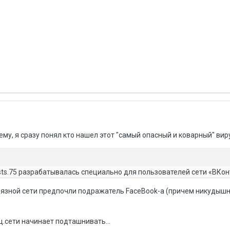
тему, я сразу понял кто нашел этот "самый опасный и коварный" ви
sts.75 разрабатывалась специально для пользователей сети «ВКон
грязной сети предпочли подражатель FaceBook-а (причем никудышн
ц.сети начинает подташнивать...