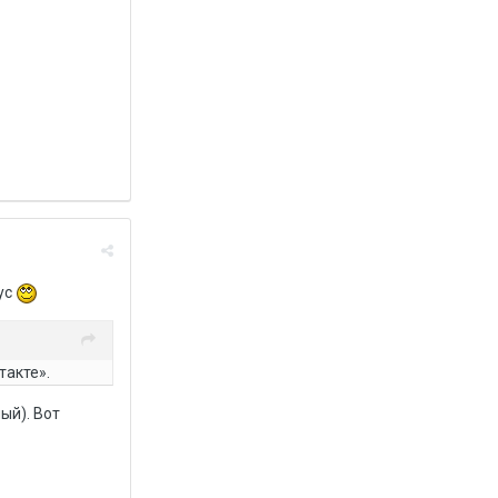
рус
такте».
ый). Вот