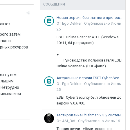
СООБЩЕНИЯ
Новая версия бесплатного приложения ESET Online Scanner доступна пользователям
От Ego Dekker ·
Опубликовано
Июль
акте».
25
рого затем
ESET Online Scanner 4.0.1 (Windows
нов в
10/11, 64-разрядная)
ярных ресурсов
●
Руководство пользователя ESET
Online Scanner 4 (PDF-файл)
е» путем
Актуальные версии ESET Cyber Security 9
большим
От Ego Dekker ·
Опубликовано
Июль
 Нетрудно
25
писывается
ESET Cyber Security был обновлён до
версии 9.0.6700.
Тестирование Phishman 2.35, системы повышения осведомлённости пользователей в сфере ИБ
От AM_Bot ·
Опубликовано
Июль 16
Теория звучит убедительно, но