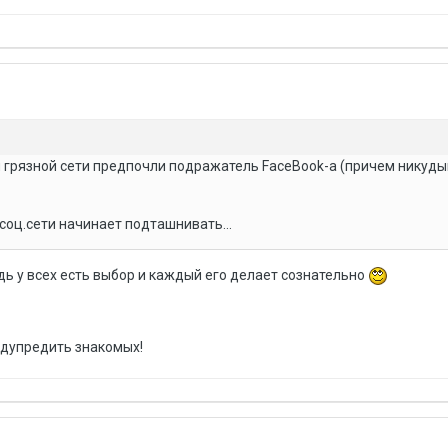
ой грязной сети предпочли подражатель FaceBook-а (причем никуды
 соц.сети начинает подташнивать...
ведь у всех есть выбор и каждый его делает сознательно
едупредить знакомых!