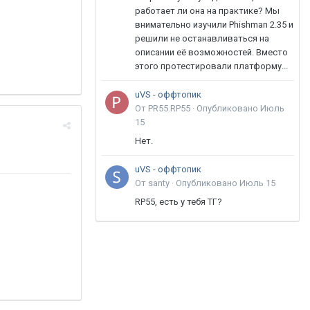
работает ли она на практике? Мы
внимательно изучили Phishman 2.35 и
решили не останавливаться на
описании её возможностей. Вместо
этого протестировали платформу...
uVS - оффтопик
От PR55.RP55 ·
Опубликовано
Июль
15
Нет.
uVS - оффтопик
От santy ·
Опубликовано
Июль 15
RP55, есть у тебя ТГ?