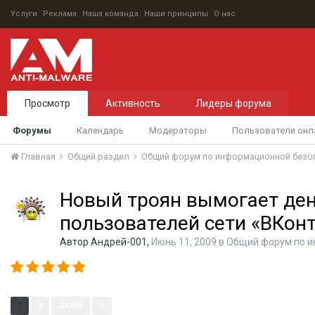
Услуги
Реклама
Наша команда
Наши принципы
О нас
Просмотр
Активность
Лидеры форума
Форумы
Календарь
Модераторы
Пользователи онл
Главная
Общий раздел
Общий форум по информационной безо
Новый троян вымогает ден
пользователей сети «ВКон
Автор
Андрей-001
,
Июнь 11, 2009
в
Общий форум по и
Страница 1 из 2
1
2
ДАЛЕЕ