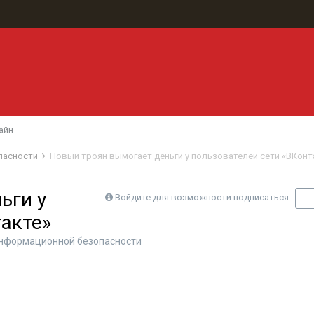
айн
пасности
Новый троян вымогает деньги у пользователей сети «ВКонт
ьги у
Войдите для возможности подписаться
П
такте»
нформационной безопасности