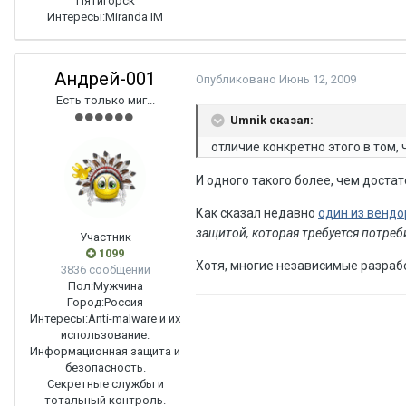
Пятигорск
Интересы:
Miranda IM
Андрей-001
Опубликовано
Июнь 12, 2009
Есть только миг...
Umnik сказал:
отличие конкретно этого в том, 
И одного такого более, чем доста
Как сказал недавно
один из венд
защитой, которая требуется потре
Участник
1099
Хотя, многие независимые разраб
3836 сообщений
Пол:
Мужчина
Город:
Россия
Интересы:
Anti-malware и их
использование.
Информационная защита и
безопасность.
Секретные службы и
тотальный контроль.