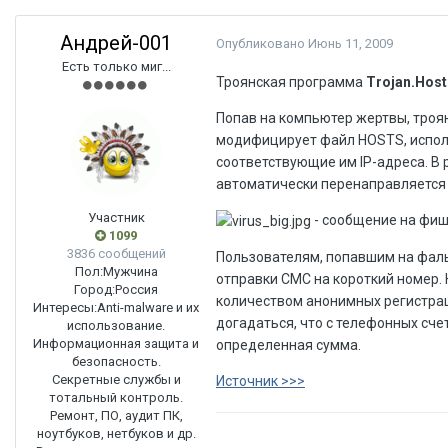
Андрей-001
Опубликовано
Июнь 11, 2009
Есть только миг...
Троянская программа
Trojan.Host
Попав на компьютер жертвы, троя
модифицирует файл HOSTS, испол
соответствующие им IP-адреса. В
автоматически перенаправляется 
Участник
- сообщение на фиш
1099
3836 сообщений
Пользователям, попавшим на фаль
Пол:
Мужчина
отправки СМС на короткий номер
Город:
Россия
количеством анонимных регистрац
Интересы:
Anti-malware и их
догадаться, что с телефонных сч
использование.
Информационная защита и
определенная сумма.
безопасность.
Секретные службы и
Источник >>>
тотальный контроль.
Ремонт, ПО, аудит ПК,
ноутбуков, нетбуков и др.