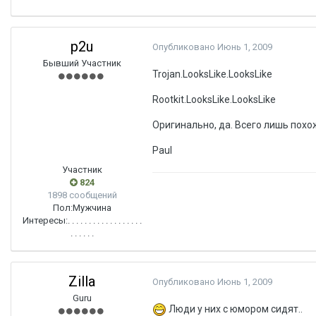
p2u
Опубликовано
Июнь 1, 2009
Бывший Участник
Trojan.LooksLike.LooksLike
Rootkit.LooksLike.LooksLike
Оригинально, да. Всего лишь похож
Paul
Участник
824
1898 сообщений
Пол:
Мужчина
Интересы:
. . . . . . . . . . . . . . . . . .
. . . . . .
Zilla
Опубликовано
Июнь 1, 2009
Guru
Люди у них с юмором сидят..