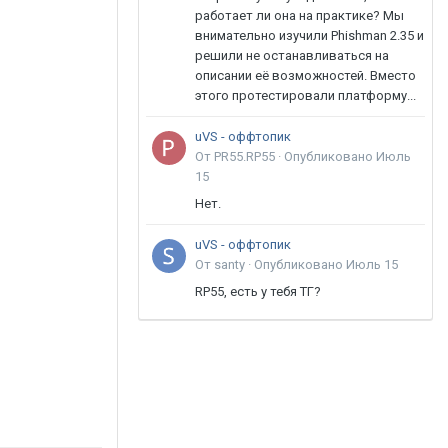
работает ли она на практике? Мы
внимательно изучили Phishman 2.35 и
решили не останавливаться на
описании её возможностей. Вместо
этого протестировали платформу...
uVS - оффтопик
От PR55.RP55 ·
Опубликовано
Июль
15
Нет.
uVS - оффтопик
От santy ·
Опубликовано
Июль 15
RP55, есть у тебя ТГ?