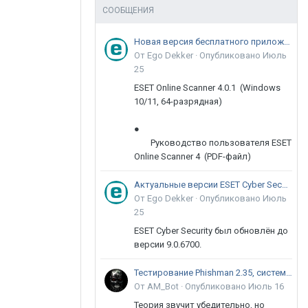
СООБЩЕНИЯ
Новая версия бесплатного приложения ESET Online Scanner доступна пользователям
От Ego Dekker ·
Опубликовано
Июль
25
ESET Online Scanner 4.0.1 (Windows
10/11, 64-разрядная)
●
Руководство пользователя ESET
Online Scanner 4 (PDF-файл)
Актуальные версии ESET Cyber Security 9
От Ego Dekker ·
Опубликовано
Июль
25
ESET Cyber Security был обновлён до
версии 9.0.6700.
Тестирование Phishman 2.35, системы повышения осведомлённости пользователей в сфере ИБ
От AM_Bot ·
Опубликовано
Июль 16
Теория звучит убедительно, но