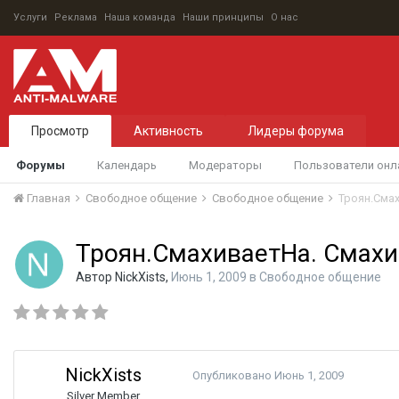
Услуги
Реклама
Наша команда
Наши принципы
О нас
Просмотр
Активность
Лидеры форума
Форумы
Календарь
Модераторы
Пользователи онл
Главная
Свободное общение
Свободное общение
Троян.Смах
Троян.СмахиваетНа. Смахив
Автор
NickXists
,
Июнь 1, 2009
в
Свободное общение
NickXists
Опубликовано
Июнь 1, 2009
Silver Member