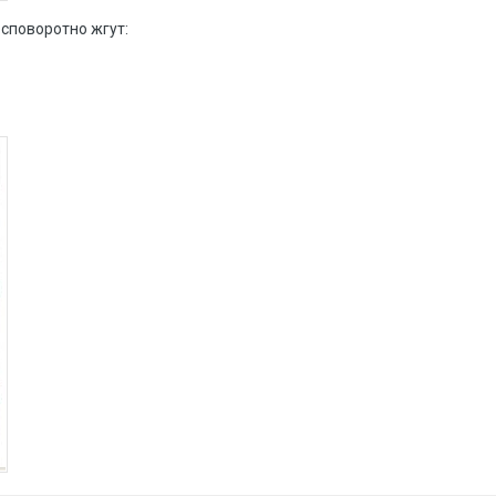
споворотно жгут: