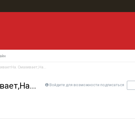
айн
иваетНа. Смахивает,На...
ает,На...
Войдите для возможности подписаться
П