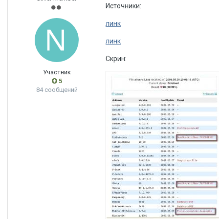
Источники:
линк
линк
Скрин:
Участник
5
84 сообщений