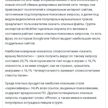
новый способ обмана доверчивых жителей сети: теперь они
привлекают посетителей к специальным интернет-сайтам,
заточенным под популярные поисковые запросы, а далее под
видом видеоклипов или популярных музыкальных треков
предлагают пользователям скачать опасные файлы. Группа
экспертов из McAfee тщательно изучила это явление и
составила рейтинг самых опасных поисковых запросов, то есть
фраз, по которым Google или Yahoo! выдает наибольшее число
поддельных сайтов.
Наиболее коварным оказалось словосочетание «скачать
музыку бесплатно» — риск получить вирус по такому запросу
составил 20,7%. На втором месте «чит-коды к играм» с 16,7%
опасности, а за ними следует, как ни странно, «решатель
анаграмм» с 16,1%. Четвертое место занимает словосочетание
«тексты песен».
Среди платных продуктов наиболее опасными стали
«скринсейверы»: 34,4% всех ссылок, выданных поисковиками,
содержат вредоносное ПО. Другие потенциально опасные
запросы содержат слово «iPhone», а также имена и названия
популярных эстрадных певцов и групп.