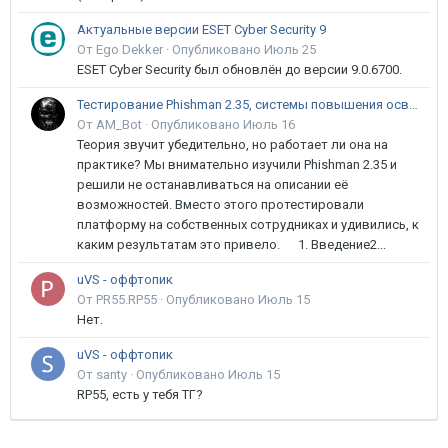
Актуальные версии ESET Cyber Security 9
От Ego Dekker ·
Опубликовано
Июль 25
ESET Cyber Security был обновлён до версии 9.0.6700.
Тестирование Phishman 2.35, системы повышения осведомлённости пользователей в сфере ИБ
От AM_Bot ·
Опубликовано
Июль 16
Теория звучит убедительно, но работает ли она на
практике? Мы внимательно изучили Phishman 2.35 и
решили не останавливаться на описании её
возможностей. Вместо этого протестировали
платформу на собственных сотрудниках и удивились, к
каким результатам это привело. 1. Введение2...
uVS - оффтопик
От PR55.RP55 ·
Опубликовано
Июль 15
Нет.
uVS - оффтопик
От santy ·
Опубликовано
Июль 15
RP55, есть у тебя ТГ?