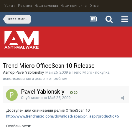
Услуги
Реклама
Наша команда
Наши принципы
О нас
Trend Micro - покупка, использование и решение проблем
Trend Micro OfficeScan 10 Release
Автор
Pavel Yablonskiy
,
Май 25, 2009
в
Trend Micro - покупка,
использование и решение проблем
Pavel Yablonskiy
20
Опубликовано
Май 25, 2009
Доступен для скачивания релиз OfficeScan 10
http://www.trendmicro.com/download/apac/pr...asp?productid=5
Особенности: