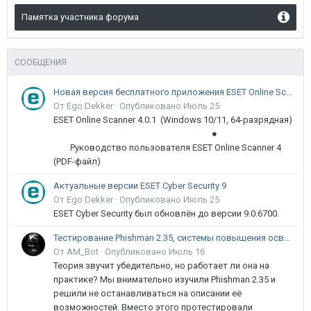
Памятка участника форума
СООБЩЕНИЯ
Новая версия бесплатного приложения ESET Online Scanner доступна пользователям
От Ego Dekker ·
Опубликовано
Июль 25
ESET Online Scanner 4.0.1 (Windows 10/11, 64-разрядная)
●
Руководство пользователя ESET Online Scanner 4
(PDF-файл)
Актуальные версии ESET Cyber Security 9
От Ego Dekker ·
Опубликовано
Июль 25
ESET Cyber Security был обновлён до версии 9.0.6700.
Тестирование Phishman 2.35, системы повышения осведомлённости пользователей в сфере ИБ
От AM_Bot ·
Опубликовано
Июль 16
Теория звучит убедительно, но работает ли она на
практике? Мы внимательно изучили Phishman 2.35 и
решили не останавливаться на описании её
возможностей. Вместо этого протестировали