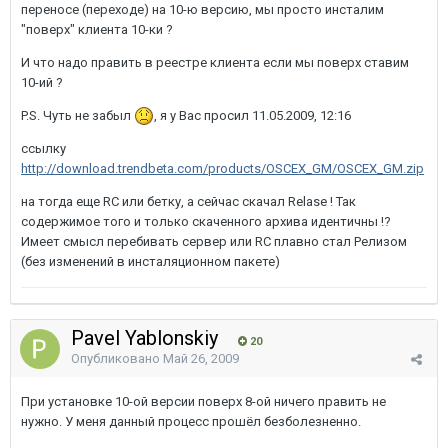
переносе (переходе) на 10-ю версию, мы просто инсталим
"поверх" клиента 10-ки ?
И что надо править в реестре клиента если мы поверх ставим
10-ий ?
P.S. Чуть не забыл
, я у Вас просил 11.05.2009, 12:16
ссылку
http://download.trendbeta.com/products/OSCEX_GM/OSCEX_GM.zip
на тогда еще RC или бетку, а сейчас скачал Relase ! Так
содержимое того и только скаченного архива идентичны !?
Имеет смысл перебивать сервер или RC плавно стал Релизом
(без изменений в инсталяционном пакете)
Pavel Yablonskiy
20
Опубликовано
Май 26, 2009
При установке 10-ой версии поверх 8-ой ничего править не
нужно. У меня данный процесс прошёл безболезненно.