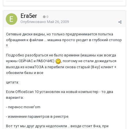
Era5er
0
Опубликовано
Май 26, 2009
Сетевые диски видны, но только предпринимается попытка
обращения к файлам ... машина просто уходит в глубокий стопор
!!
Подробно разобраться не было времени (машины как всегда
нужны СЕЙЧАС и РАБОЧИЕ)
, поэтому не стали дожидаться
выхода из комаТОЗА а перебили снова старый (8-ку) клиент +
обновили базы и все
цитата:
Если OfficeScan 10 установлен на новый компьютер - то два
варианта:
- перенос mover'om
- изменение параметров в реестре.
Вот тут мы друг друга недопоняли .. везде стоит 8-ка, при