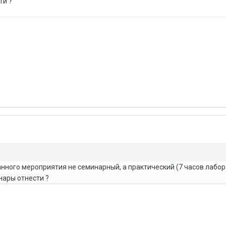
ти ?
данного мероприятия не семинарный, а практический (7 часов лабо
инары отнести ?