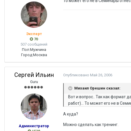
То может его не в Семинары отнес
Эксперт
70
507 сообщений
Пол:
Мужчина
Город:
Москва
Сергей Ильин
Опубликовано
Май 26, 2006
Guru
Михаил Орешин сказал:
Вот и вопрос.. Так как формат 
работ)... То может его не в Сем
А куда?
Можно сделать как тренинг.
Администратор