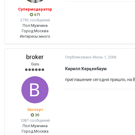
Супермодератор
671
2793 сообщений
Пол:
Мужчина
Город:
Москва
Интересы:
много
broker
Опубликовано
Июнь 1, 2006
Guru
Кирилл Керценбаум
приглашение сегодня пришло, на 
Эксперт
30
1087 сообщений
Пол:
Мужчина
Город:
Москва