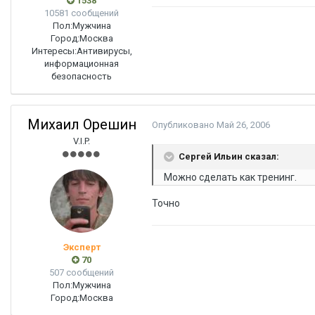
1538
10581 сообщений
Пол:
Мужчина
Город:
Москва
Интересы:
Антивирусы,
информационная
безопасность
Михаил Орешин
Опубликовано
Май 26, 2006
V.I.P.
Сергей Ильин сказал:
Можно сделать как тренинг.
Точно
Эксперт
70
507 сообщений
Пол:
Мужчина
Город:
Москва