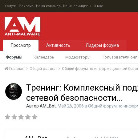
Услуги
Реклама
Наша команда
Наши принципы
О нас
Просмотр
Активность
Лидеры форума
Форумы
Календарь
Модераторы
Пользователи онл
Главная
Общий раздел
Общий форум по информационной безо
Тренинг: Комплексный под
сетевой безопасности...
Автор
AM_Bot
,
Май 26, 2006
в
Общий форум по инфор