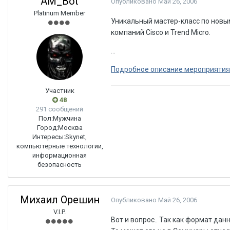
AM_Bot
Опубликовано
Май 26, 2006
Platinum Member
Уникальный мастер-класс по новы
компаний Cisco и Trend Micro.
...
Подробное описание мероприятия
Участник
48
291 сообщений
Пол:
Мужчина
Город:
Москва
Интересы:
Skynet,
компьютерные технологии,
информационная
безопасность
Михаил Орешин
Опубликовано
Май 26, 2006
V.I.P.
Вот и вопрос.. Так как формат дан