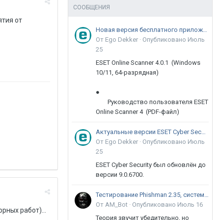
СООБЩЕНИЯ
ятия от
Новая версия бесплатного приложения ESET Online Scanner доступна пользователям
От Ego Dekker ·
Опубликовано
Июль
25
ESET Online Scanner 4.0.1 (Windows
10/11, 64-разрядная)
●
Руководство пользователя ESET
Online Scanner 4 (PDF-файл)
Актуальные версии ESET Cyber Security 9
От Ego Dekker ·
Опубликовано
Июль
25
ESET Cyber Security был обновлён до
версии 9.0.6700.
Тестирование Phishman 2.35, системы повышения осведомлённости пользователей в сфере ИБ
От AM_Bot ·
Опубликовано
Июль 16
рных работ)...
Теория звучит убедительно, но