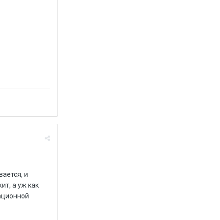
вается, и
ит, а уж как
мационной