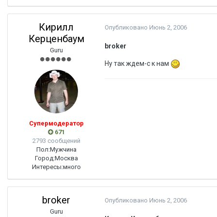
Кирилл
Опубликовано
Июнь 2, 2006
Керценбаум
broker
Guru
Ну так ждем-с к нам
Супермодератор
671
2793 сообщений
Пол:
Мужчина
Город:
Москва
Интересы:
много
broker
Опубликовано
Июнь 2, 2006
Guru