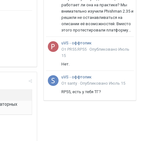
работает ли она на практике? Мы
внимательно изучили Phishman 2.35 и
решили не останавливаться на
описании её возможностей. Вместо
этого протестировали платформу...
uVS - оффтопик
От PR55.RP55 ·
Опубликовано
Июль
15
Нет.
uVS - оффтопик
От santy ·
Опубликовано
Июль 15
RP55, есть у тебя ТГ?
раторных