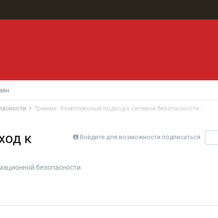
айн
пасности
Тренинг: Комплексный подход к сетевой безопасности...
ход к
Войдите для возможности подписаться
П
мационной безопасности