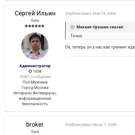
Сергей Ильин
Опубликовано
Май 26, 2006
Guru
Михаил Орешин сказал:
Точно
Ок, теперь он у нас как тренинг иде
Администратор
1538
10581 сообщений
Пол:
Мужчина
Город:
Москва
Интересы:
Антивирусы,
информационная
безопасность
broker
Опубликовано
Июнь 1, 2006
Guru