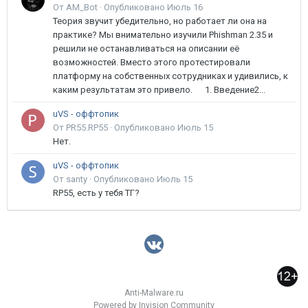
От AM_Bot ·
Опубликовано
Июль 16
Теория звучит убедительно, но работает ли она на
практике? Мы внимательно изучили Phishman 2.35 и
решили не останавливаться на описании её
возможностей. Вместо этого протестировали
платформу на собственных сотрудниках и удивились, к
каким результатам это привело. 1. Введение2...
uVS - оффтопик
От PR55.RP55 ·
Опубликовано
Июль 15
Нет.
uVS - оффтопик
От santy ·
Опубликовано
Июль 15
RP55, есть у тебя ТГ?
Anti-Malware.ru
Powered by Invision Community