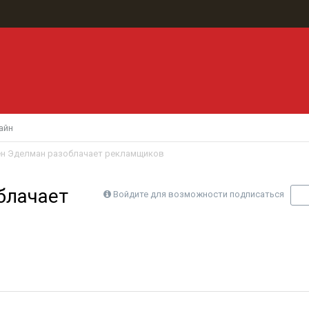
айн
ен Эделман разоблачает рекламщиков
блачает
Войдите для возможности подписаться
П