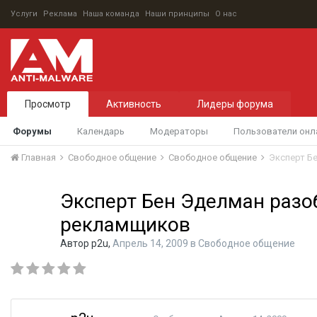
Услуги
Реклама
Наша команда
Наши принципы
О нас
Просмотр
Активность
Лидеры форума
Форумы
Календарь
Модераторы
Пользователи онл
Главная
Свободное общение
Свободное общение
Эксперт Б
Эксперт Бен Эделман разо
рекламщиков
Автор
p2u
,
Апрель 14, 2009
в
Свободное общение