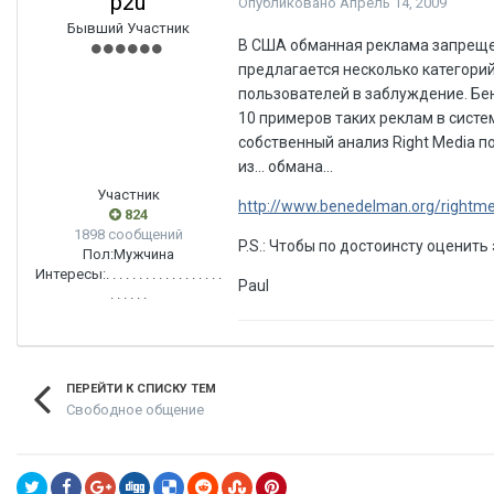
p2u
Опубликовано
Апрель 14, 2009
Бывший Участник
В США обманная реклама запрещен
предлагается несколько категорий
пользователей в заблуждение. Бе
10 примеров таких реклам в систем
собственный анализ Right Media п
из... обмана...
Участник
http://www.benedelman.org/rightme
824
1898 сообщений
P.S.: Чтобы по достоинсту оценить
Пол:
Мужчина
Интересы:
. . . . . . . . . . . . . . . . . .
Paul
. . . . . .
ПЕРЕЙТИ К СПИСКУ ТЕМ
Свободное общение