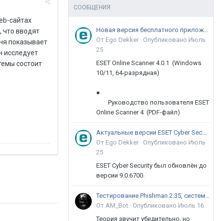
СООБЩЕНИЯ
eb-сайтах
Новая версия бесплатного приложения ESET Online Scanner доступна пользователям
, что вводят
От Ego Dekker ·
Опубликовано
Июль
дня показывает
25
он исследует
ESET Online Scanner 4.0.1 (Windows
темы состоит
10/11, 64-разрядная)
●
Руководство пользователя ESET
Online Scanner 4 (PDF-файл)
Актуальные версии ESET Cyber Security 9
От Ego Dekker ·
Опубликовано
Июль
25
ESET Cyber Security был обновлён до
версии 9.0.6700.
Тестирование Phishman 2.35, системы повышения осведомлённости пользователей в сфере ИБ
От AM_Bot ·
Опубликовано
Июль 16
Теория звучит убедительно, но