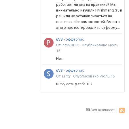
работает ли она на практике? Мы
внимательно изучили Phishman 2.35 и
решили не останавливаться на
описании её возможностей. Вместо
этого протестировали платформу...
uVS - оффтопик
От PR55.RP55 ·
Опубликовано
Июль
15
Нет.
uVS - оффтопик
От santy ·
Опубликовано
Июль 15
RP55, есть у тебя ТГ?
Вся активность