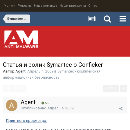
Услуги
Реклама
Наша команда
Наши принципы
О нас
Symantec - комплексная информационная безопасность
Статья и ролик Symantec о Conficker
Автор
Agent
,
Апрель 4, 2009
в
Symantec - комплексная
информационная безопасность
НАЗАД
ДАЛЕЕ
Страница 1 из 2
Agent
55
Опубликовано
Апрель 4, 2009
Приятного просмотра.