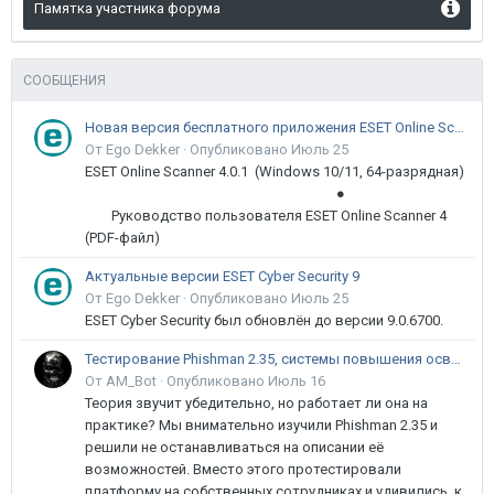
Памятка участника форума
СООБЩЕНИЯ
Новая версия бесплатного приложения ESET Online Scanner доступна пользователям
От Ego Dekker ·
Опубликовано
Июль 25
ESET Online Scanner 4.0.1 (Windows 10/11, 64-разрядная)
●
Руководство пользователя ESET Online Scanner 4
(PDF-файл)
Актуальные версии ESET Cyber Security 9
От Ego Dekker ·
Опубликовано
Июль 25
ESET Cyber Security был обновлён до версии 9.0.6700.
Тестирование Phishman 2.35, системы повышения осведомлённости пользователей в сфере ИБ
От AM_Bot ·
Опубликовано
Июль 16
Теория звучит убедительно, но работает ли она на
практике? Мы внимательно изучили Phishman 2.35 и
решили не останавливаться на описании её
возможностей. Вместо этого протестировали
платформу на собственных сотрудниках и удивились, к