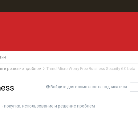
айн
ние и решение проблем
Trend Micro Worry Free Business Security 6.0 beta
ness
Войдите для возможности подписаться
П
o - покупка, использование и решение проблем