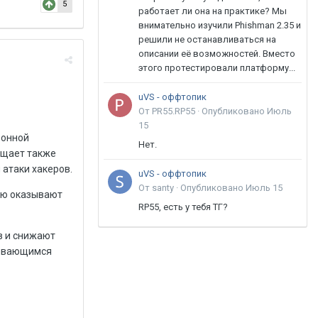
5
работает ли она на практике? Мы
внимательно изучили Phishman 2.35 и
решили не останавливаться на
описании её возможностей. Вместо
этого протестировали платформу...
uVS - оффтопик
От PR55.RP55 ·
Опубликовано
Июль
15
ронной
Нет.
ищает также
 атаки хакеров.
uVS - оффтопик
От santy ·
Опубликовано
Июль 15
рую оказывают
RP55, есть у тебя ТГ?
в и снижают
чивающимся