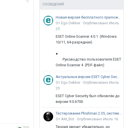
СООБЩЕНИЯ
Новая версия бесплатного приложения ESET Online Scanner доступна пользователям
От Ego Dekker ·
Опубликовано
Июль
25
ESET Online Scanner 4.0.1 (Windows
10/11, 64-разрядная)
●
Руководство пользователя ESET
Online Scanner 4 (PDF-файл)
Актуальные версии ESET Cyber Security 9
От Ego Dekker ·
Опубликовано
Июль
25
ESET Cyber Security был обновлён до
версии 9.0.6700.
Тестирование Phishman 2.35, системы повышения осведомлённости пользователей в сфере ИБ
От AM_Bot ·
Опубликовано
Июль 16
Теория звучит убедительно, но