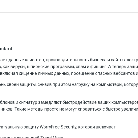
andard
щает данные клиентов, производи­тельность бизнеса и сайты элект
, как вирусы, шпионские программы, спам и фишинг. А теперь защ
, включая хищение личных данных, посещение опасных веб­сайтов и
нь своей защиты, снизив при этом нагрузку на компьютеры, кото
аблонов и сигнатур замедляют быстродействие ваших компьютеро
ников. Такие методы просто не могут справиться с быстро увели
туальную защиту Worry­Free Security, которая включает