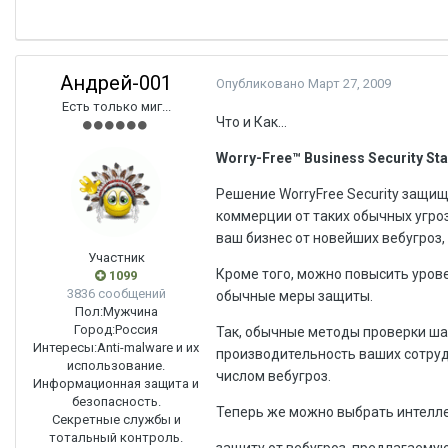
Андрей-001
Опубликовано
Март 27, 2009
Есть только миг...
Что и Как...
Worry-Free™ Business Security St
Решение Worry­Free Security защи
коммерции от таких обычных угроз
ваш бизнес от новейших веб­угроз
Участник
Кроме того, можно повысить урове
1099
3836 сообщений
обычные меры защиты.
Пол:
Мужчина
Город:
Россия
Так, обычные методы проверки ш
Интересы:
Anti-malware и их
производительность ваших сотруд
использование.
числом веб­угроз.
Информационная защита и
безопасность.
Теперь же можно выбрать интеллек
Секретные службы и
тотальный контроль.