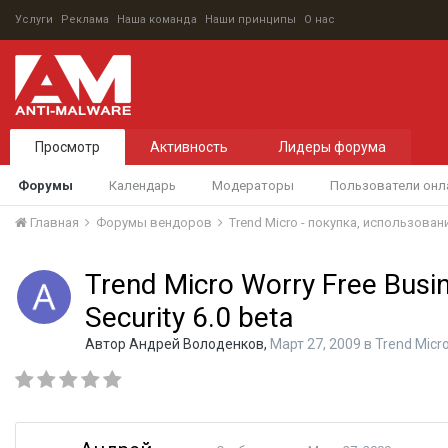
Услуги
Реклама
Наша команда
Наши принципы
О нас
Просмотр
Активность
Лидеры форума
Форумы
Календарь
Модераторы
Пользователи онл
Главная
Форумы вендоров
Trend Micro - покупка, использова
Trend Micro Worry Free Busi
Security 6.0 beta
Автор
Андрей Володенков
,
Март 27, 2009
в
Trend Micr