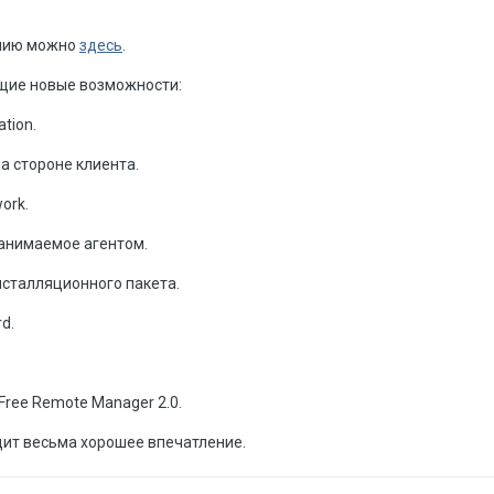
анию можно
здесь
.
ющие новые возможности:
ation.
а стороне клиента.
ork.
анимаемое агентом.
нсталляционного пакета.
d.
Free Remote Manager 2.0.
дит весьма хорошее впечатление.