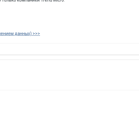
 только компанией Trend Micro.
нением данных) >>>