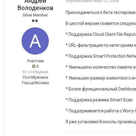
Андрей
Опубликовано
Март 27, 2009
Володенков
Присоединиться к бета тестиров
Silver Member
В шестой версии появятся следу
* Поддержка Cloud Client File Reput
* URL-фильтрация по категориям н
* Поддержка Smart Protection Netw
Участник
5
* Уменьшено количество памяти з
81 сообщений
Пол:
Мужчина
* Уменьшен размер клиентского и
Город:
Москва
* Более функциональный Dashboar
* Поддержка режима Smart Scan.
* Поддерживается работа с Worry-
Я уже установил.Консоль произво