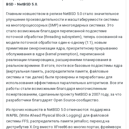
BSD - NetBSD 5.0.
Главным новшеством в релизе NetBSD 5.0 стало значительное
улучшение производительности и масштабируемости системы
на многопроцессорных (SMP) и многоядерных системах. Это
стало возможным благодаря переписанной подсистеме
поточной обработки (threading subsystem), теперь основанной на
модели поточной обработки один-к-одному (1:1), новым
примитивам синхронизации ядра, приоритетному прерыванию
обслуживания в ядре (kernel preemption), переписанной
реализации планировщика, расширениями планирования в
реальном времени. В итоге, почти все базовые подсистемы ядра
(виртуальная память, распределители памяти, файловые
системы и так далее) были проверены и переработаны для
использования эффективных параллельных алгоритмов. Все эти
работы стали возможными благодаря многочисленным
пожертвованиям, сделанным проекту NetBSD в 2007 году, за что
разработчики благодарят Open Source-сообщество.
Из прочих новшеств в NetBSD 5.0 отмечаются: поддержка
WAPBL (Write Ahead Physical Block Logging) для файловой
системы FFS; распределитель памяти jemalloc; переход на
дистрибутив X.Org вместо XFree86 во многих портах; фреймворк