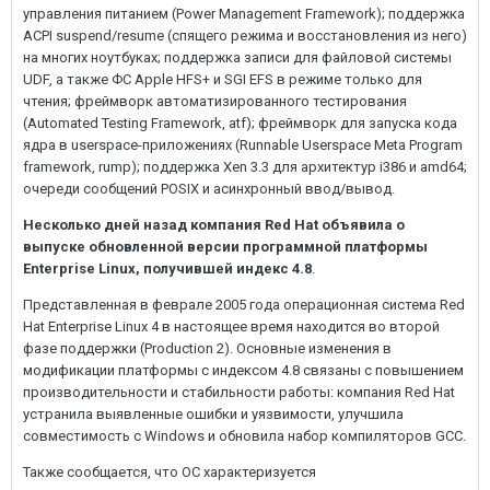
управления питанием (Power Management Framework); поддержка
ACPI suspend/resume (спящего режима и восстановления из него)
на многих ноутбуках; поддержка записи для файловой системы
UDF, а также ФС Apple HFS+ и SGI EFS в режиме только для
чтения; фреймворк автоматизированного тестирования
(Automated Testing Framework, atf); фреймворк для запуска кода
ядра в userspace-приложениях (Runnable Userspace Meta Program
framework, rump); поддержка Xen 3.3 для архитектур i386 и amd64;
очереди сообщений POSIX и асинхронный ввод/вывод.
Несколько дней назад компания Red Hat объявила о
выпуске обновленной версии программной платформы
Enterprise Linux, получившей индекс 4.8
.
Представленная в феврале 2005 года операционная система Red
Hat Enterprise Linux 4 в настоящее время находится во второй
фазе поддержки (Production 2). Основные изменения в
модификации платформы с индексом 4.8 связаны с повышением
производительности и стабильности работы: компания Red Hat
устранила выявленные ошибки и уязвимости, улучшила
совместимость с Windows и обновила набор компиляторов GCC.
Также сообщается, что ОС характеризуется