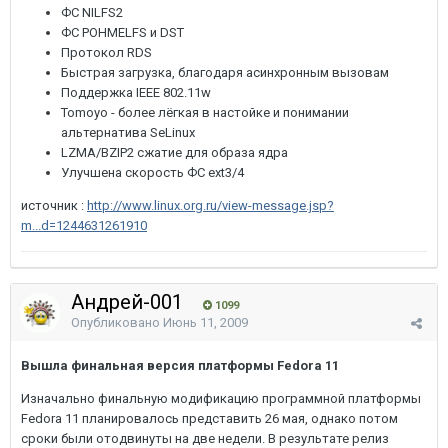
ФС NILFS2
ФС POHMELFS и DST
Протокол RDS
Быстрая загрузка, благодаря асинхронным вызовам
Поддержка IEEE 802.11w
Tomoyo - более лёгкая в настойке и понимании
альтернатива SeLinux
LZMA/BZIP2 сжатие для образа ядра
Улучшена скорость ФС ext3/4
источник :
http://www.linux.org.ru/view-message.jsp?
m...d=1244631261910
Андрей-001
1099
Опубликовано
Июнь 11, 2009
Вышла финальная версия платформы Fedora 11
Изначально финальную модификацию программной платформы
Fedora 11 планировалось представить 26 мая, однако потом
сроки были отодвинуты на две недели. В результате релиз