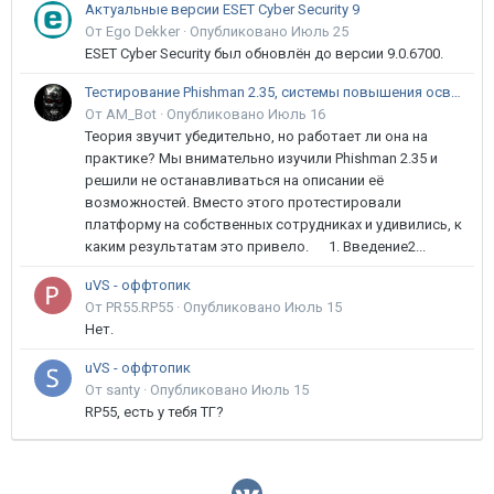
Актуальные версии ESET Cyber Security 9
От Ego Dekker ·
Опубликовано
Июль 25
ESET Cyber Security был обновлён до версии 9.0.6700.
Тестирование Phishman 2.35, системы повышения осведомлённости пользователей в сфере ИБ
От AM_Bot ·
Опубликовано
Июль 16
Теория звучит убедительно, но работает ли она на
практике? Мы внимательно изучили Phishman 2.35 и
решили не останавливаться на описании её
возможностей. Вместо этого протестировали
платформу на собственных сотрудниках и удивились, к
каким результатам это привело. 1. Введение2...
uVS - оффтопик
От PR55.RP55 ·
Опубликовано
Июль 15
Нет.
uVS - оффтопик
От santy ·
Опубликовано
Июль 15
RP55, есть у тебя ТГ?