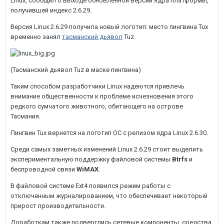
Linux, сообщил о выходе обновленной версии ядра платформы,
получившей индекс 2.6.29.
Версия Linux 2.6.29 получила новый логотип: место пингвина Tux
временно занял
тасманский дьявол
Tuz.
(Тасманский дьявол Tuz в маске пингвина)
Таким способом разработчики Linux надеются привлечь
внимание общественности к проблеме исчезновения этого
редкого сумчатого животного, обитающего на острове
Тасмания.
Пингвин Tux вернется на логотип ОС с релизом ядра Linux 2.6.30.
Среди самых заметных изменений Linux 2.6.29 стоит выделить
экспериментальную поддержку файловой системы
Btrfs
и
беспроводной связи
WiMAX
.
В файловой системе Ext4 появился режим работы с
отключенным журналированием, что обеспечивает некоторый
прирост производительности.
Доработкам также подверглись сетевые компоненты, средства