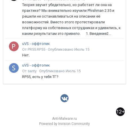
Теория звучит убедительно, но работает ли она на
практике? Мы внимательно изучили Phishman 2.35 и
решили не останавливаться на описании её
возможностей. Вместо этого протестировали
платформу на собственных сотрудниках и удивились, к
каким результатам это привело. 1. Введение2...
uVS - оффтопик
От PR55.RP55 ·
Опубликовано
Июль 15
Нет.
uVS - оффтопик
От santy ·
Опубликовано
Июль 15
RP55, есть у тебя ТГ?
Anti-Malware.ru
Powered by Invision Community