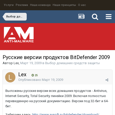
Услуги
Реклама
Наша команда
Наши принципы
О нас
Выбор домашних средств защиты
Русские версии продуктов BitDefender 2009
Автор
Lex
,
Март 19, 2009
в
Выбор домашних средств защиты
Lex
25
Опубликовано
Март 19, 2009
Выложены русские версии всех домашних продуктов - Antivirus,
Internet Security, Total Security линейки 2009. Включая полностью
переведенную на русский документацию. Версии под 32-бит и 64-
бит.
Забираем здесь:
http://www.avsoft.ru/bitdefender/download/