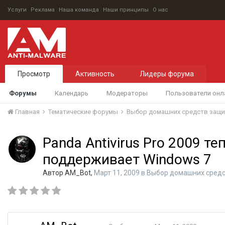
Услуги
Реклама
Наша команда
Наши принципы
О нас
Просмотр
Активность
Лидеры форума
Форумы
Календарь
Модераторы
Пользователи онл
Главная
Тематические форумы
Выбор домашних средств защ
Panda Antivirus Pro 2009 те
поддерживает Windows 7
Автор
AM_Bot
,
Март 11, 2009
в
Выбор домашних сред