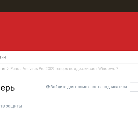
айн
иты
Panda Antivirus Pro 2009 теперь поддерживает Windows 7
перь
Войдите для возможности подписаться
П
ств защиты