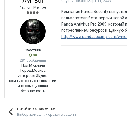
AM_Bot
Опубликовано
Март 11, 2009
Platinum Member
Компания Panda Security выпустила
пользователи бета-версии новой 
Panda Antivirus Pro 2009, котор
потреблением ресурсов. Данную 
http://www.pandasecurity.com/win
Участник
48
291 сообщений
Пол:
Мужчина
Город:
Москва
Интересы:
Skynet,
компьютерные технологии,
информационная
безопасность
ПЕРЕЙТИ К СПИСКУ ТЕМ
Выбор домашних средств защиты