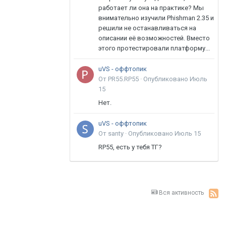
работает ли она на практике? Мы
внимательно изучили Phishman 2.35 и
решили не останавливаться на
описании её возможностей. Вместо
этого протестировали платформу...
uVS - оффтопик
От PR55.RP55 ·
Опубликовано
Июль
15
Нет.
uVS - оффтопик
От santy ·
Опубликовано
Июль 15
RP55, есть у тебя ТГ?
Вся активность