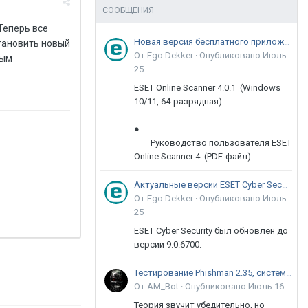
СООБЩЕНИЯ
Теперь все
Новая версия бесплатного приложения ESET Online Scanner доступна пользователям
тановить новый
От Ego Dekker ·
Опубликовано
Июль
ным
25
ESET Online Scanner 4.0.1 (Windows
10/11, 64-разрядная)
●
Руководство пользователя ESET
Online Scanner 4 (PDF-файл)
Актуальные версии ESET Cyber Security 9
От Ego Dekker ·
Опубликовано
Июль
25
ESET Cyber Security был обновлён до
версии 9.0.6700.
Тестирование Phishman 2.35, системы повышения осведомлённости пользователей в сфере ИБ
От AM_Bot ·
Опубликовано
Июль 16
Теория звучит убедительно, но