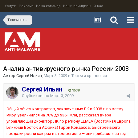
Услуги
Реклама
Наша команда
Наши принципы
О нас
Тесты и сравнения
Анализ антивирусного рынка России 2008
Автор
Сергей Ильин
,
Март 3, 2009
в
Тесты и сравнения
Сергей Ильин
1538
Опубликовано
Март 3, 2009
Общий объем контрактов, заключенных ЛК в 2008 г. по всему
миру, увеличился на 78% до $361 млн, рассказал вчера
управляющий директор ЛК по региону EEMEA (Восточная Европа,
Ближний Восток и Африка) Гарри Кондаков. Быстрее всего
продажи росли как раз в этом регионе — они прибавили за год