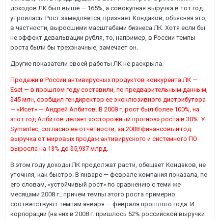
доходов ЛК был выше — 165%, а совокупная выручка в тот год
утроилась. Рост замедляется, признает Кондаков, объясняя это,
в частности, выросшими масштабами бизнеса ЛК. Хотя если бы
не эффект девальвации рубля, то, например, в России темпы
роста были бы трехзначные, замечает он.
Другие показатели своей работы ЛК не раскрыла.
Продажи в России антивирусных продуктов конкурента ЛК —
Eset — в прошлом году составили, по предварительным данным,
$45 млн, сообщил гендиректор ее эксклюзивного дистрибутора
— «Исет» — Андрей Албитов. В 2008 г. рост был более 100%, на
этот год Албитов делает «осторожный прогноз» роста в 30%. У
Symantec, согласно ее отчетности, за 2008 финансовый год
выручка от мировых продаж антивирусного и системного ПО
выросла на 13% до $5,937 млрд.
В этом году доходы ЛК продолжат расти, обещает Кондаков, не
уточняя, как быстро. В январе — феврале компания показала, по
его словам, «устойчивый рост» по сравнению с теми же
месяцами 2008 г., причем темпы этого роста примерно
соответствуют темпам января — февраля прошлого года. И
корпорации (на них в 2008 г. пришлось 52% российской выручки