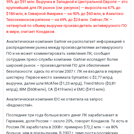
95% до $91 млн. Выручка в Западной и Центральной Европе — это
крупнейший для ЛК рынок (см. рисунок) — выросла на 67% до
$184 млн, в Северной Америке — на 90% до $60 млн, в Азиатско-
Тихоокеанском регионе — на 69% до $24 млн. Сейчас ЛК —
четвертый по объему выручки производитель антивирусного ПО
в мире, считает Кондаков.
Аналитическая компания Gartner не располагает информацией о
распределении рынка между производителями антивирусного
ПО и не может комментировать заявления ЛК, сообщил
сотрудник пресс-службы компании. Gartner исследует более
широкий рынок — производителей ПО для обеспечения
безопасности: здесь по итогам 2007 г. ЛК не входила в первую
шестерку. Первое место занимала Symantec с $2,77 млрд
выручки, далее шли McAfee ($1,23 млрд), Trend Micro ($0,81
млрд), IBM ($608 млн), CA ($419 млн) и EMC ($415 млн).
Аналитическая компания IDC не ответила на запрос
«Ведомостей».
Последние три года больше всего денег ЛК зарабатывает в
Германии, доля России — около 20%, говорит Кондаков. То есть в
России ЛК заработала в 2008 г. примерно $72,2 млн — на 80%
больше, чем в предыдущем. В 2007 г. темп роста российских