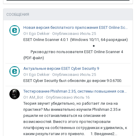
СООБЩЕНИЯ
Новая версия бесплатного приложения ESET Online Scanner доступна пользователям
От Ego Dekker ·
Опубликовано
Июль 25
ESET Online Scanner 4.0.1 (Windows 10/11, 64-разрядная)
●
Руководство пользователя ESET Online Scanner 4
(PDF-файл)
Актуальные версии ESET Cyber Security 9
От Ego Dekker ·
Опубликовано
Июль 25
ESET Cyber Security был обновлён до версии 9.0.6700.
Тестирование Phishman 2.35, системы повышения осведомлённости пользователей в сфере ИБ
От AM_Bot ·
Опубликовано
Июль 16
Теория звучит убедительно, но работает ли она на
практике? Мы внимательно изучили Phishman 2.35 и
решили не останавливаться на описании её
возможностей. Вместо этого протестировали
платформу на собственных сотрудниках и удивились, к
каким результатам это привело. 1. Введение2...