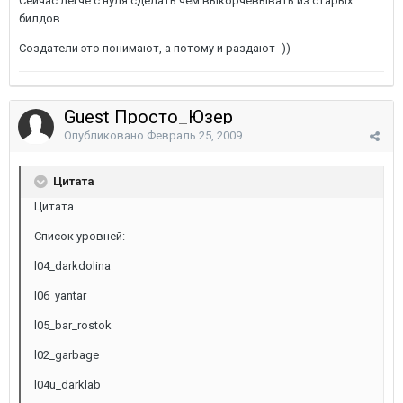
Сейчас легче с нуля сделать чем выкорчевывать из старых
билдов.
Создатели это понимают, а потому и раздают -))
Guest Просто_Юзер
Опубликовано
Февраль 25, 2009
Цитата
Цитата
Список уровней:
l04_darkdolina
l06_yantar
l05_bar_rostok
l02_garbage
l04u_darklab