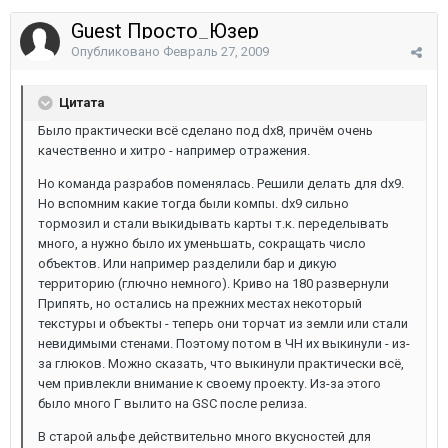
Guest Просто_Юзер
Опубликовано
Февраль 27, 2009
Цитата
Было практически всё сделано под dx8, причём очень
качественно и хитро - например отражения.
Но команда разрабов поменялась. Решили делать для dx9.
Но вспомним какие тогда были компы. dx9 сильно
тормозил и стали выкидывать карты т.к. переделывать
много, а нужно было их уменьшать, сокращать число
объектов. Или например разделили бар и дикую
территорию (глючно немного). Криво на 180 развернули
Припять, но остались на прежних местах некоторый
текстуры и объекты - теперь они торчат из земли или стали
невидимыми стенами. Поэтому потом в ЧН их выкинули - из-
за глюков. Можно сказать, что выкинули практически всё,
чем привлекли внимание к своему проекту. Из-за этого
было много Г вылито на GSC после релиза.
В старой альфе действительно много вкусностей для