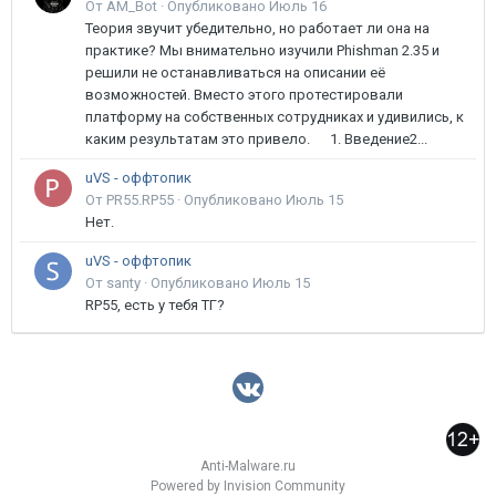
От AM_Bot ·
Опубликовано
Июль 16
Теория звучит убедительно, но работает ли она на
практике? Мы внимательно изучили Phishman 2.35 и
решили не останавливаться на описании её
возможностей. Вместо этого протестировали
платформу на собственных сотрудниках и удивились, к
каким результатам это привело. 1. Введение2...
uVS - оффтопик
От PR55.RP55 ·
Опубликовано
Июль 15
Нет.
uVS - оффтопик
От santy ·
Опубликовано
Июль 15
RP55, есть у тебя ТГ?
Anti-Malware.ru
Powered by Invision Community