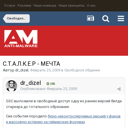
Услуги
Реклама
Наша команда
Наши принципы
О нас
Свободное общение
С.Т.А.Л.К.Е.Р - МЕЧТА
Автор
dr_dizel
,
Февраль 25, 2009
в
Свободное общение
dr_dizel
385
Опубликовано
Февраль 25, 2009
GSC выложили в свободный доступ одну из ранних версий билда
старкера до тотального обрезания.
Сие события породило
бурю неконтролируемых эмоций у фанов
и массовую истерию на геймерских форумах
.