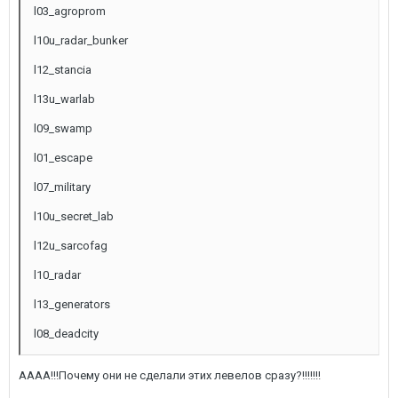
l03_agroprom
l10u_radar_bunker
l12_stancia
l13u_warlab
l09_swamp
l01_escape
l07_military
l10u_secret_lab
l12u_sarcofag
l10_radar
l13_generators
l08_deadcity
АААА!!!Почему они не сделали этих левелов сразу?!!!!!!!