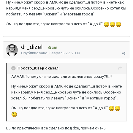
Ну ничё,может скоро в АМК моде сделают...я потом в инете как
нарыл,у меня сердце кровью чуть не обилось.Особенно хотел бы
побегать по левелу "Эскейп" и "Мёртвый город".
Эм...ну поздно это,я уже наигрался в него от "А до Я".
dr_dizel
385
Опубликовано
Февраль 27, 2009
Просто_Юзер сказал:
АААА!!!Почему они не сделали этих левелов сразу?!!!!!!!
Ну ничё,может скоро в АМК моде сделают...я потом в инете
как нарыл,у меня сердце кровью чуть не обилось.Особенно
хотел бы побегать по левелу "Эскейп" и "Мёртвый город".
Эм...ну поздно это,я уже наигрался в него от "А до Я".
Было практически всё сделано под dx8, причём очень