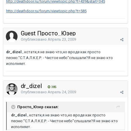
http://deathdoor.ru/forum/viewtopic.php?t=439&start=345
http://deathdoor.ru/forum/viewtopic.php?t=585
Guest Просто_Юзер
Опубликовано
Апрель 23, 2009
dr_dizel
, кстати,я не знаю что,но вроде как просто
песню:"С.Т.А.Л.К.Е.Р. - Чистое небо"слышали?Я не знаю кто
исполняет.
dr_dizel
385
Опубликовано
Апрель 24, 2009
Просто_Юзер сказал:
dr_dizel
, кстати,я не знаю что,но вроде как просто
песню:"С.Т.А.Л.К.Е.Р. - Чистое небо"слышали?Я не знаю кто
исполняет.