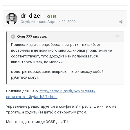
dr_dizel
385
Опубликовано
Апрель 22, 2009
Олег777 сказал:
Принесли диск. попробовал поиграть... вышибает
постоянно и не понятного много... кнопки управления не
соответствуют, туго доходит как пользоваться
инвентарем и так, по мелочи...
монстры порадовали: непривычные и между собой
рубиться могут.
Солянка для 1935:
http://narod.ru/disk/6267075000/
солянка_от_ЖуКа_b3.7z.html
Управление редактируется в конфиге. В игре лучше ничего не
трогать, а ходить (ездить) с открытым ртом.
Многое ждите в моде OGSE для ТЧ: