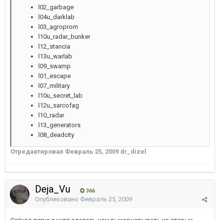
l02_garbage
l04u_darklab
l03_agroprom
l10u_radar_bunker
l12_stancia
l13u_warlab
l09_swamp
l01_escape
l07_military
l10u_secret_lab
l12u_sarcofag
l10_radar
l13_generators
l08_deadcity
Отредактировал
Февраль 25, 2009
dr_dizel
Deja_Vu
366
Опубликовано
Февраль 25, 2009