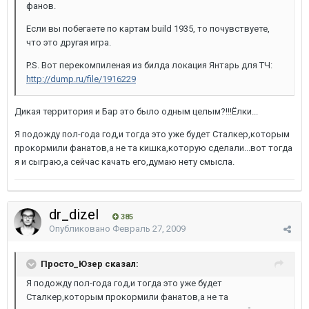
фанов.
Если вы побегаете по картам build 1935, то почувствуете,
что это другая игра.
P.S. Вот перекомпиленая из билда локация Янтарь для ТЧ:
http://dump.ru/file/1916229
Дикая территория и Бар это было одным целым?!!!Ёлки...
Я подожду пол-года год,и тогда это уже будет Сталкер,которым
прокормили фанатов,а не та кишка,которую сделали...вот тогда
я и сыграю,а сейчас качать его,думаю нету смысла.
dr_dizel
385
Опубликовано
Февраль 27, 2009
Просто_Юзер сказал:
Я подожду пол-года год,и тогда это уже будет
Сталкер,которым прокормили фанатов,а не та