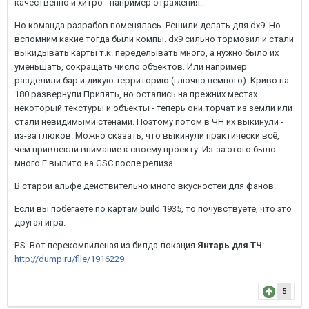
качественно и хитро - например отражения.
Но команда разрабов поменялась. Решили делать для dx9. Но
вспомним какие тогда были компы. dx9 сильно тормозил и стали
выкидывать карты т.к. переделывать много, а нужно было их
уменьшать, сокращать число объектов. Или например
разделили бар и дикую территорию (глючно немного). Криво на
180 развернули Припять, но остались на прежних местах
некоторый текстуры и объекты - теперь они торчат из земли или
стали невидимыми стенами. Поэтому потом в ЧН их выкинули -
из-за глюков. Можно сказать, что выкинули практически всё,
чем привлекли внимание к своему проекту. Из-за этого было
много Г вылито на GSC после релиза.
В старой альфе действительно много вкусностей для фанов.
Если вы побегаете по картам build 1935, то почувствуете, что это
другая игра.
P.S. Вот перекомпиленая из билда локация
Янтарь для ТЧ
:
http://dump.ru/file/1916229
5