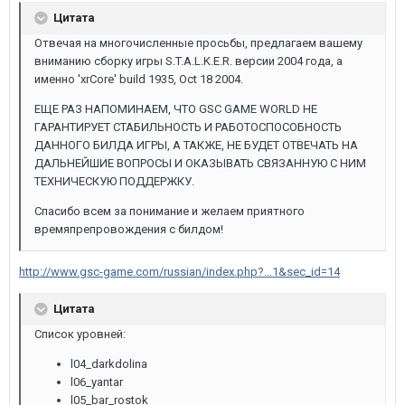
Цитата
Отвечая на многочисленные просьбы, предлагаем вашему
вниманию сборку игры S.T.A.L.K.E.R. версии 2004 года, а
именно 'xrCore' build 1935, Oct 18 2004.
ЕЩЕ РАЗ НАПОМИНАЕМ, ЧТО GSC GAME WORLD НЕ
ГАРАНТИРУЕТ СТАБИЛЬНОСТЬ И РАБОТОСПОСОБНОСТЬ
ДАННОГО БИЛДА ИГРЫ, А ТАКЖЕ, НЕ БУДЕТ ОТВЕЧАТЬ НА
ДАЛЬНЕЙШИЕ ВОПРОСЫ И ОКАЗЫВАТЬ СВЯЗАННУЮ С НИМ
ТЕХНИЧЕСКУЮ ПОДДЕРЖКУ.
Спасибо всем за понимание и желаем приятного
времяпрепровождения с билдом!
http://www.gsc-game.com/russian/index.php?...1&sec_id=14
Цитата
Список уровней:
l04_darkdolina
l06_yantar
l05_bar_rostok