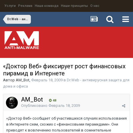
Услуги
Реклама
Наша команда
Наши принципы
О нас
Dr.Web - антивирусная защита для дома и офиса
«Доктор Веб» фиксирует рост финансовых
пирамид в Интернете
Автор
AM_Bot
,
Февраль 18, 2009
в
Dr.Web - антивирусная защита для
дома и офиса
AM_Bot
48
Опубликовано
Февраль 18, 2009
«Доктор Веб» сообщает об участившихся случаях использования
в Интернете схем, схожих с «финансовыми пирамидами». Они
приводят к вовлечению пользователей в сомнительные