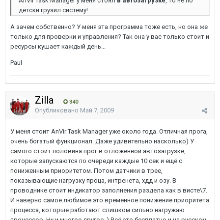
AnVir Task Manager у меня стоял
в автозагрузке
, то не по
детски грузил систему!
А зачем собственно? У меня эта программа тоже есть, но она же
только для проверки и управления? Так она у вас только стоит и
ресурсы кушает каждый день...
Paul
Zilla
340
Опубликовано
Май 7, 2009
У меня стоит AnVir Task Manager уже около года. Отличная прога,
очень богатый функционал. Даже удивительно насколько) У
самого стоит половина прог в отложенной автозагрузке,
которые запускаются по очереди каждые 10 сек и ещё с
пониженным приоритетом. Потом датчики в трее,
показывающие нагрузку проца, интренета, хдд и озу. В
проводнике стоит индикатор заполнения раздела как в висте\7.
И наверно самое любимое это временное понижение приоритета
процесса, которые работают слишком сильно нагружаю
процессор. Ну и многое другое..) Всё это бесплатно и на русском