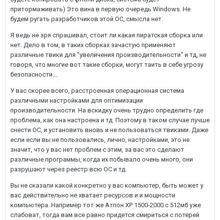
притормаживать) Это вина в первую очередь Windows. Не
будем ругать разработчиков этой ОС, смысла нет.
Я ведь не зря спрашивал, стоит ли какая пиратская сборка или
нет. Дело в том, в таких сборках зачастую применяют
различные твики для "увеличения производительности" и тд, не
говоря, что многие вот такие сборки, могут таить в себе угрозу
безопасности...
У вас скорее всего, расстроенная операционная система
различными настройками для оптимизации
производительности. На вскидку очень трудно определить где
проблема, как она настроена и тд. Поэтому в таком случае лучше
снести ОС, и установить вновь и не пользоваться твиками. Даже
если если вы не пользовались, лично, настройками, это не
значит, что у вас нет проблем с этим, за вас это сделают
различные программы, когда их побывало очень много, они
разрушают через реестр всю ОС и тд.
Вы не сказали какой конкретно у вас компьютер, быть может у
вас действительно не хватает ресурсов и и мощности
компьютера. Например тот же Атлон XP 1500-2000 с 512мб уже
слабоват, тогда вам все равно придется смириться с потерей