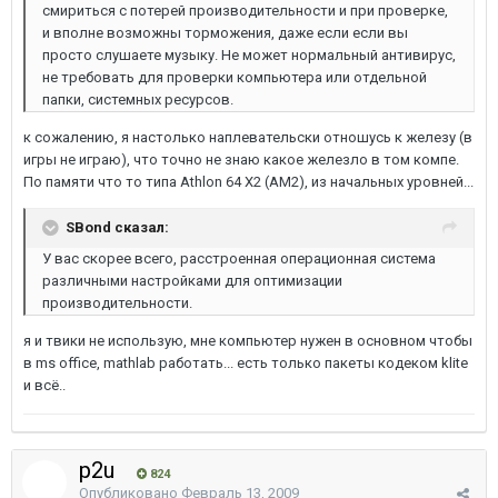
смириться с потерей производительности и при проверке,
и вполне возможны торможения, даже если если вы
просто слушаете музыку. Не может нормальный антивирус,
не требовать для проверки компьютера или отдельной
папки, системных ресурсов.
к сожалению, я настолько наплевательски отношусь к железу (в
игры не играю), что точно не знаю какое железло в том компе.
По памяти что то типа Athlon 64 X2 (AM2), из начальных уровней...
SBond сказал:
У вас скорее всего, расстроенная операционная система
различными настройками для оптимизации
производительности.
я и твики не использую, мне компьютер нужен в основном чтобы
в ms office, mathlab работать... есть только пакеты кодеком klite
и всё..
p2u
824
Опубликовано
Февраль 13, 2009