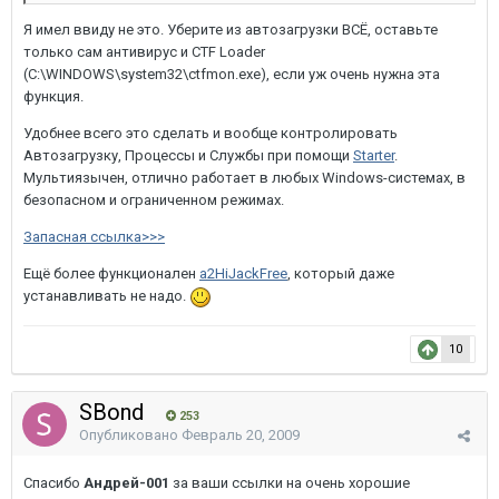
Я имел ввиду не это. Уберите из автозагрузки ВСЁ, оставьте
только сам антивирус и CTF Loader
(C:\WINDOWS\system32\ctfmon.exe), если уж очень нужна эта
функция.
Удобнее всего это сделать и вообще контролировать
Автозагрузку, Процессы и Службы при помощи
Starter
.
Мультиязычен, отлично работает в любых Windows-системах, в
безопасном и ограниченном режимах.
Запасная ссылка>>>
Ещё более функционален
a2HiJackFree
, который даже
устанавливать не надо.
10
SBond
253
Опубликовано
Февраль 20, 2009
Спасибо
Андрей-001
за ваши ссылки на очень хорошие