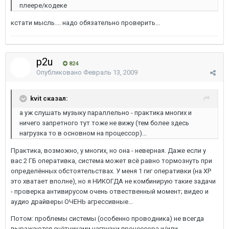
плеере/кодеке
кстати мысль.... надо обязательно проверить...
p2u
824
Опубликовано
Февраль 13, 2009
kvit сказал:
а уж слушать музыку параллельно - практика многих и
ничего запретного тут тоже не вижу (тем более здесь
нагрузка то в основном на процессор)...
Практика, возможно, у многих, но она - неверная. Даже если у
вас 2 ГБ оперативка, система может всё равно тормознуть при
определённых обстоятельствах. У меня 1 гиг оперативки (на XP
это хватает вполне), но я НИКОГДА не комбинирую такие задачи
- проверка антивирусом очень отвественный момент; видео и
аудио драйверы ОЧЕНЬ агрессивные...
Потом: проблемы системы (особенно проводника) не всегда
выражаются счётчиками нагрузки процессора и/или