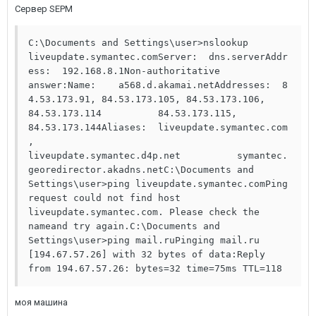
Сервер SEPM
C:\Documents and Settings\user>nslookup 
liveupdate.symantec.comServer:  dns.serverAddr
ess:  192.168.8.1Non-authoritative 
answer:Name:    a568.d.akamai.netAddresses:  8
4.53.173.91, 84.53.173.105, 84.53.173.106, 
84.53.173.114          84.53.173.115, 
84.53.173.144Aliases:  liveupdate.symantec.com
, 
liveupdate.symantec.d4p.net          symantec.
georedirector.akadns.netC:\Documents and 
Settings\user>ping liveupdate.symantec.comPing 
request could not find host 
liveupdate.symantec.com. Please check the 
nameand try again.C:\Documents and 
Settings\user>ping mail.ruPinging mail.ru 
[194.67.57.26] with 32 bytes of data:Reply 
from 194.67.57.26: bytes=32 time=75ms TTL=118
моя машина