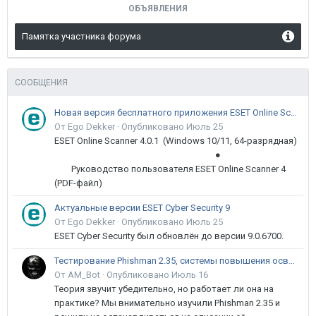
ОБЪЯВЛЕНИЯ
Памятка участника форума
СООБЩЕНИЯ
Новая версия бесплатного приложения ESET Online Scanner доступна пользователям
От Ego Dekker ·
Опубликовано
Июль 25
ESET Online Scanner 4.0.1 (Windows 10/11, 64-разрядная)
●
Руководство пользователя ESET Online Scanner 4
(PDF-файл)
Актуальные версии ESET Cyber Security 9
От Ego Dekker ·
Опубликовано
Июль 25
ESET Cyber Security был обновлён до версии 9.0.6700.
Тестирование Phishman 2.35, системы повышения осведомлённости пользователей в сфере ИБ
От AM_Bot ·
Опубликовано
Июль 16
Теория звучит убедительно, но работает ли она на
практике? Мы внимательно изучили Phishman 2.35 и