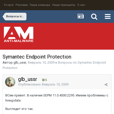
Услуги
Реклама
Наша команда
Наши принципы
О нас
Вопросы по Symantec Endpoint Protection
Symantec Endpoint Protection
Автор
glb_ussr
,
Февраль 10, 2009
в
Вопросы по Symantec Endpoint
Protection
glb_ussr
5
Опубликовано
Февраль 10, 2009
ВСем привет. В наличии SEPM 11.0.4000.2295. Имеем проблеммы с
liveupdate.
Выглядит это так.