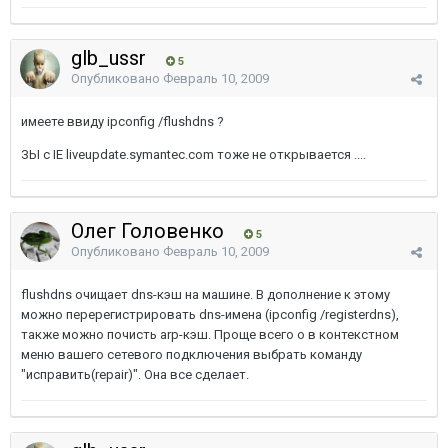
glb_ussr
5
Опубликовано
Февраль 10, 2009
имеете ввиду ipconfig /flushdns ?
ЗЫ с IE liveupdate.symantec.com тоже не открывается ....
Олег Головенко
5
Опубликовано
Февраль 10, 2009
flushdns очищает dns-кэш на машине. В дополнение к этому
можно перерегистрировать dns-имена (ipconfig /registerdns),
также можно почисть arp-кэш. Проще всего о в контекстном
меню вашего сетевого подключения выбрать команду
"исправить(repair)". Она все сделает.