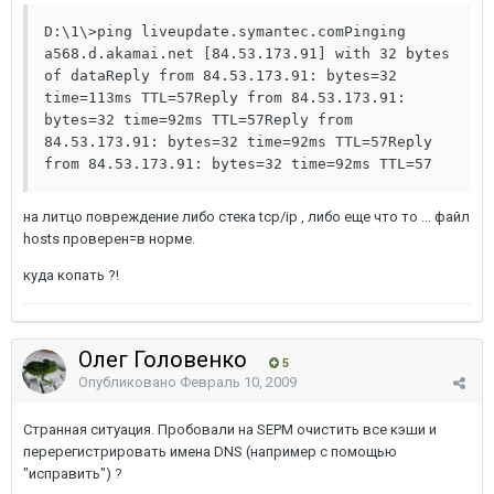
D:\1\>ping liveupdate.symantec.comPinging 
a568.d.akamai.net [84.53.173.91] with 32 bytes 
of dataReply from 84.53.173.91: bytes=32 
time=113ms TTL=57Reply from 84.53.173.91: 
bytes=32 time=92ms TTL=57Reply from 
84.53.173.91: bytes=32 time=92ms TTL=57Reply 
from 84.53.173.91: bytes=32 time=92ms TTL=57
на литцо повреждение либо стека tcp/ip , либо еще что то ... файл
hosts проверен=в норме.
куда копать ?!
Олег Головенко
5
Опубликовано
Февраль 10, 2009
Странная ситуация. Пробовали на SEPM очистить все кэши и
перерегистрировать имена DNS (например с помощью
"исправить") ?