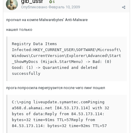
glb_ussr
5
Опубликовано
Февраль 10, 2009
прогнал на компе Malwarebytes' Anti-Malware
нашел только
Registry Data Items 
Infected:HKEY_CURRENT_USER\SOFTWARE\Microsoft\
Windows\CurrentVersion\Explorer\Advanced\Start
_ShowMyDocs (Hijack.StartMenu) -> Bad: (0) 
Good: (1) -> Quarantined and deleted 
successfully
прога попросила перегрузится после чего пинг пошел
C:\>ping liveupdate.symantec.comPinging 
a568.d.akamai.net [84.53.173.114] with 32 
bytes of data:Reply from 84.53.173.114: 
bytes=32 time=91ms TTL=57Reply from 
84.53.173.114: bytes=32 time=92ms TTL=57