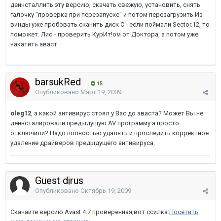
деинсталлить эту версию, скачать свежую, установить, снять
галочку "проверка при перезапуске" и потом перезагрузить Из
винды уже пробовать сканить диск С - если поймали Sector.12, то
поможет. Лио - проверить КурИт!ом от Доктора, а потом уже
накатить аваст
barsukRed
15
Опубликовано
Март 19, 2009
oleg12
, а какой антивирус стоял у Вас до аваста? Может Вы не
деинсталировали предыдущую AV программу а просто
отключили? Надо полностью удалять и проследить корректное
удаление драйверов предыдущего антивируса.
Guest djrus
Опубликовано
Октябрь 19, 2009
Скачайте версию Avast 4.7 проверенная,вот ссилка:
Посетить