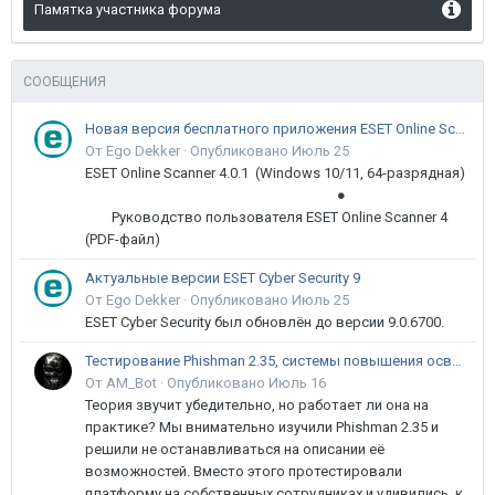
Памятка участника форума
СООБЩЕНИЯ
Новая версия бесплатного приложения ESET Online Scanner доступна пользователям
От Ego Dekker ·
Опубликовано
Июль 25
ESET Online Scanner 4.0.1 (Windows 10/11, 64-разрядная)
●
Руководство пользователя ESET Online Scanner 4
(PDF-файл)
Актуальные версии ESET Cyber Security 9
От Ego Dekker ·
Опубликовано
Июль 25
ESET Cyber Security был обновлён до версии 9.0.6700.
Тестирование Phishman 2.35, системы повышения осведомлённости пользователей в сфере ИБ
От AM_Bot ·
Опубликовано
Июль 16
Теория звучит убедительно, но работает ли она на
практике? Мы внимательно изучили Phishman 2.35 и
решили не останавливаться на описании её
возможностей. Вместо этого протестировали
платформу на собственных сотрудниках и удивились, к