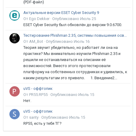
(PDF-файл)
Актуальные версии ESET Cyber Security 9
От Ego Dekker ·
Опубликовано
Июль 25
ESET Cyber Security был обновлён до версии 9.0.6700.
Тестирование Phishman 2.35, системы повышения осведомлённости пользователей в сфере ИБ
От AM_Bot ·
Опубликовано
Июль 16
Теория звучит убедительно, но работает ли она на
практике? Мы внимательно изучили Phishman 2.35 и
решили не останавливаться на описании её
возможностей. Вместо этого протестировали
платформу на собственных сотрудниках и удивились, к
каким результатам это привело. 1. Введение2...
uVS - оффтопик
От PR55.RP55 ·
Опубликовано
Июль 15
Нет.
uVS - оффтопик
От santy ·
Опубликовано
Июль 15
RP55, есть у тебя ТГ?