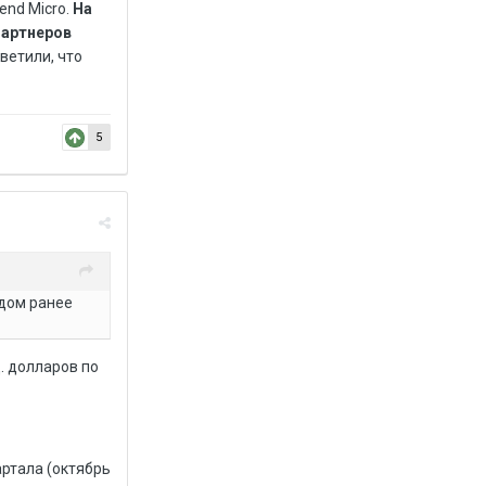
end Micro.
На
партнеров
ветили, что
5
одом ранее
. долларов по
артала (октябрь