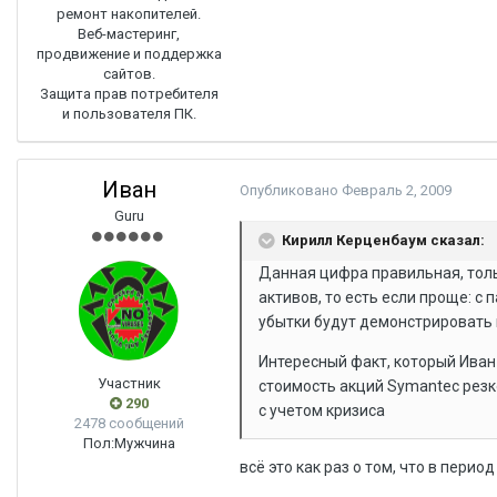
ремонт накопителей.
Веб-мастеринг,
продвижение и поддержка
сайтов.
Защита прав потребителя
и пользователя ПК.
Иван
Опубликовано
Февраль 2, 2009
Guru
Кирилл Керценбаум сказал:
Данная цифра правильная, толь
активов, то есть если проще: 
убытки будут демонстрировать
Интересный факт, который Иван 
Участник
стоимость акций Symantec резк
290
с учетом кризиса
2478 сообщений
Пол:
Мужчина
всё это как раз о том, что в пери