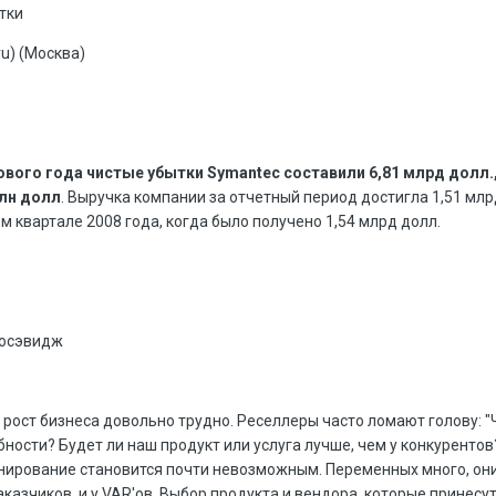
тки
u) (Москва)
ового года чистые убытки Symantec составили 6,81 млрд долл.
млн долл
. Выручка компании за отчетный период достигла 1,51 млрд
м квартале 2008 года, когда было получено 1,54 млрд долл.
Босэвидж
рост бизнеса довольно трудно. Реселлеры часто ломают голову: "
бности? Будет ли наш продукт или услуга лучше, чем у конкурентов
нирование становится почти невозможным. Переменных много, они
аказчиков, и у VAR'ов. Выбор продукта и вендора, которые принес