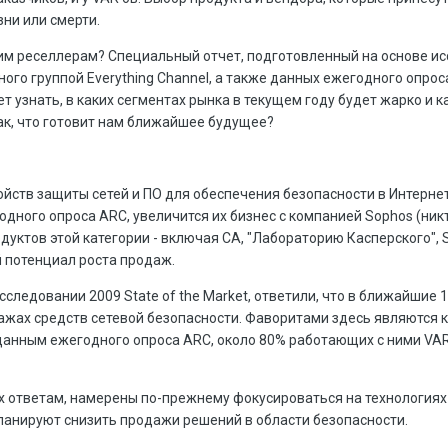
ни или смерти.
ким реселлерам? Специальный отчет, подготовленный на основе и
нного группой Everything Channel, а также данных ежегодного опрос
яет узнать, в каких сегментах рынка в текущем году будет жарко и 
ак, что готовит нам ближайшее будущее?
йств защиты сетей и ПО для обеспечения безопасности в Интернете
дного опроса ARC, увеличится их бизнес с компанией Sophos (ник
дуктов этой категории - включая CA, "Лабораторию Касперского", 
й потенциал роста продаж.
сследовании 2009 State of the Market, ответили, что в ближайшие 
ажах средств сетевой безопасности. Фаворитами здесь являются 
 данным ежегодного опроса ARC, около 80% работающих с ними VA
их ответам, намерены по-прежнему фокусироваться на технология
ланируют снизить продажи решений в области безопасности.