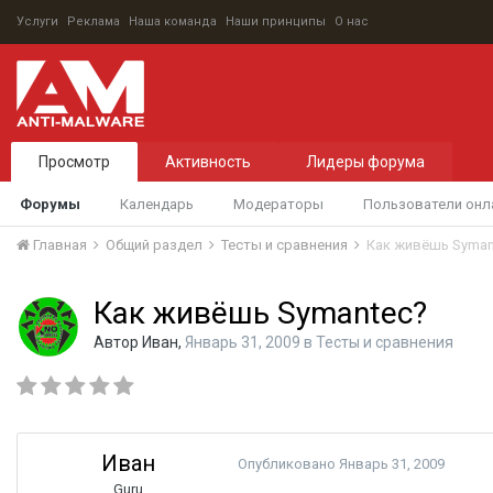
Услуги
Реклама
Наша команда
Наши принципы
О нас
Просмотр
Активность
Лидеры форума
Форумы
Календарь
Модераторы
Пользователи онл
Главная
Общий раздел
Тесты и сравнения
Как живёшь Syman
Как живёшь Symantec?
Автор
Иван
,
Январь 31, 2009
в
Тесты и сравнения
Иван
Опубликовано
Январь 31, 2009
Guru