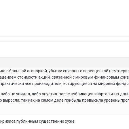
ко с большой оговоркой: убытки связаны с переоценкой нематери
с падением стоимости акций, связанной с мировым финансовым криз
 практически все производители, котирующиеся на мировых фонд
либо не увидел, либо опустил: после публикации квартальных дан
о выросла, так как на самом деле прибыль превысила уровень пр
од кризиса публичным существенно хуже