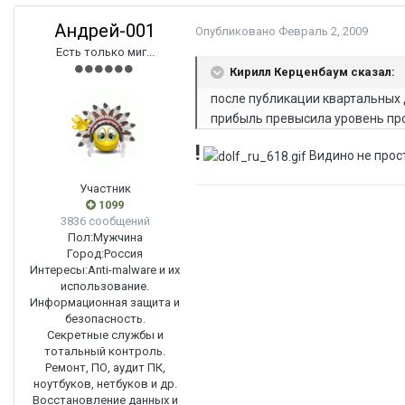
Андрей-001
Опубликовано
Февраль 2, 2009
Есть только миг...
Кирилл Керценбаум сказал:
после публикации квартальных 
прибыль превысила уровень пр
!
Видино не прос
Участник
1099
3836 сообщений
Пол:
Мужчина
Город:
Россия
Интересы:
Anti-malware и их
использование.
Информационная защита и
безопасность.
Секретные службы и
тотальный контроль.
Ремонт, ПО, аудит ПК,
ноутбуков, нетбуков и др.
Восстановление данных и