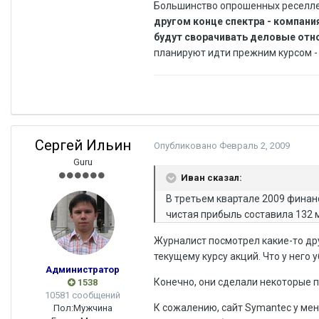
Большинство опрошенных реселлер
другом конце спектра - компани
будут сворачивать деловые отн
планируют идти прежним курсом - 
Сергей Ильин
Опубликовано
Февраль 2, 2009
Guru
Иван сказал:
В третьем квартале 2009 финанс
чистая прибыль составила 132 
Журналист посмотрел какие-то др
текущему курсу акций. Что у него 
Администратор
Конечно, они сделали некоторые пок
1538
10581 сообщений
К сожалению, сайт Symantec у мен
Пол:
Мужчина