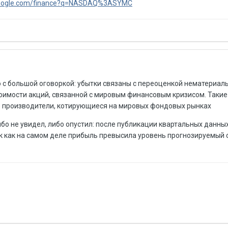
.google.com/finance?q=NASDAQ%3ASYMC
 с большой оговоркой: убытки связаны с переоценкой нематериаль
тоимости акций, связанной с мировым финансовым кризисом. Такие
е производители, котирующиеся на мировых фондовых рынках
бо не увидел, либо опустил: после публикации квартальных данны
ак как на самом деле прибыль превысила уровень прогнозируемый 