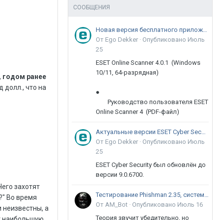
СООБЩЕНИЯ
Новая версия бесплатного приложения ESET Online Scanner доступна пользователям
От Ego Dekker ·
Опубликовано
Июль
25
ESET Online Scanner 4.0.1 (Windows
10/11, 64-разрядная)
, годом ранее
 долл., что на
●
Руководство пользователя ESET
Online Scanner 4 (PDF-файл)
Актуальные версии ESET Cyber Security 9
От Ego Dekker ·
Опубликовано
Июль
25
ESET Cyber Security был обновлён до
версии 9.0.6700.
Чего захотят
Тестирование Phishman 2.35, системы повышения осведомлённости пользователей в сфере ИБ
?" Во время
От AM_Bot ·
Опубликовано
Июль 16
 неизвестны, а
Теория звучит убедительно, но
ут наибольшую