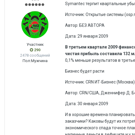
Symantec терпит квартальные убы
Источник: Открытые системы (osp.r
Автор: БЕЗ АВТОРА
Дата: 29 января 2009
Участник
В третьем квартале 2009 финанс
290
чистая прибыль составила 132 
2478 сообщений
0,1% меньше результатов в третье
Пол:
Мужчина
Бизнес будет расти
Источник: CRN ИТ-Бизнес (Москва)
Автор: CRN/США, Дженнифер Д. 
Дата: 30 января 2009
И в хорошие времена планировать 
заказчики? Каковы будут их потре
экономического спада точное пла
наличные деньги в дефиците и у з