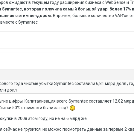
ов ожидают в текущем году расширения бизнеса с WebSense и Tr
я Symantec, которая получила самый большой удар: более 17% 
ошения с этим вендором.
Впрочем, большое количество VAR'ов от
вместе с Symantec.
ового года чистые убытки Symantec составили 6,81 млрд долл., г
млн долл.
угие цифры. Капитализация всего Symantec составляет 12.82 млрд
убытки 50% стоимости были за год?
упки в 2008 этом году, но не на 6 млрд же ...
я сейчас не грузится, но можно посмотреть данные за первые 2 кв