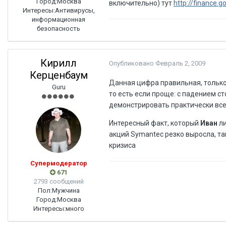
Город:
Москва
включительно) тут
http://finance
Интересы:
Антивирусы,
информационная
безопасность
Кирилл
Опубликовано
Февраль 2, 2009
Керценбаум
Данная цифра правильная, только
Guru
то есть если проще: с падением с
демонстрировать практически вс
Интересный факт, который
Иван
ли
акций Symantec резко выросла, т
кризиса
Супермодератор
671
2793 сообщений
Пол:
Мужчина
Город:
Москва
Интересы:
много