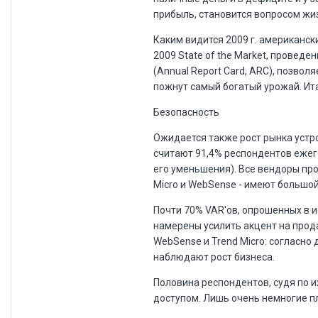
прибыль, становится вопросом жиз
Каким видится 2009 г. американс
2009 State of the Market, проведе
(Annual Report Card, ARC), позвол
пожнут самый богатый урожай. Ит
Безопасность
Ожидается также рост рынка устро
считают 91,4% респондентов ежего
его уменьшения). Все вендоры про
Micro и WebSense - имеют большо
Почти 70% VAR'ов, опрошенных в и
намерены усилить акцент на прод
WebSense и Trend Micro: согласно
наблюдают рост бизнеса.
Половина респондентов, судя по 
доступом. Лишь очень немногие п