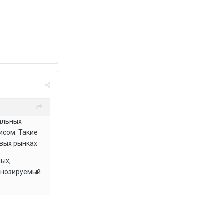
альных
исом. Такие
овых рынках
ных,
огнозируемый