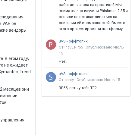
работает ли она на практике? Мы
внимательно изучили Phishman 2.35 и
сследования
решили не останавливаться на
описании её возможностей. Вместо
а VAR'ов
этого протестировали платформу...
какие вендоры
uVS - оффтопик
От PR55.RP55 ·
Опубликовано
Июль
15
. В этом году,
Нет.
то не ожидает
Symantec, Trend
uVS - оффтопик
От santy ·
Опубликовано
Июль 15
RP55, есть у тебя ТГ?
12 месяцев они
компании
R'ов
х управления