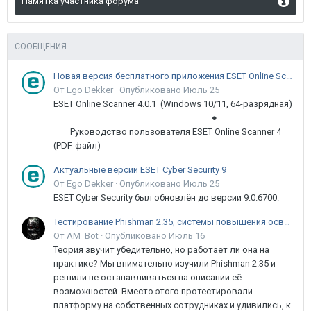
Памятка участника форума
СООБЩЕНИЯ
Новая версия бесплатного приложения ESET Online Scanner доступна пользователям
От Ego Dekker ·
Опубликовано
Июль 25
ESET Online Scanner 4.0.1 (Windows 10/11, 64-разрядная)
●
Руководство пользователя ESET Online Scanner 4
(PDF-файл)
Актуальные версии ESET Cyber Security 9
От Ego Dekker ·
Опубликовано
Июль 25
ESET Cyber Security был обновлён до версии 9.0.6700.
Тестирование Phishman 2.35, системы повышения осведомлённости пользователей в сфере ИБ
От AM_Bot ·
Опубликовано
Июль 16
Теория звучит убедительно, но работает ли она на
практике? Мы внимательно изучили Phishman 2.35 и
решили не останавливаться на описании её
возможностей. Вместо этого протестировали
платформу на собственных сотрудниках и удивились, к