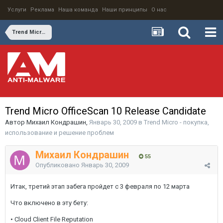
Услуги
Реклама
Наша команда
Наши принципы
О нас
Trend Micro - покупка, использование и решение проблем
Trend Micro OfficeScan 10 Release Candidate
Автор
Михаил Кондрашин
,
Январь 30, 2009
в
Trend Micro - покупка,
использование и решение проблем
Михаил Кондрашин
55
Опубликовано
Январь 30, 2009
Итак, третий этап забега пройдет с 3 февраля по 12 марта
Что включено в эту бету:
• Cloud Client File Reputation