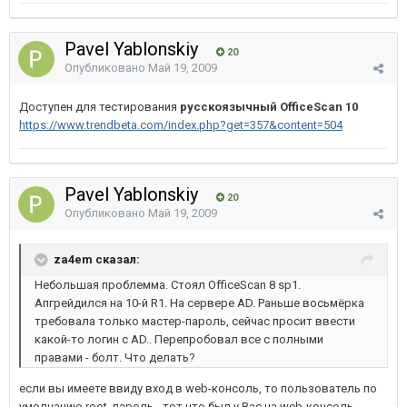
Pavel Yablonskiy
20
Опубликовано
Май 19, 2009
Доступен для тестирования
русскоязычный OfficeScan 10
https://www.trendbeta.com/index.php?get=357&content=504
Pavel Yablonskiy
20
Опубликовано
Май 19, 2009
za4em сказал:
Небольшая проблемма. Стоял OfficeScan 8 sp1.
Апгрейдился на 10-й R1. На сервере AD. Раньше восьмёрка
требовала только мастер-пароль, сейчас просит ввести
какой-то логин с AD.. Перепробовал все с полными
правами - болт. Что делать?
если вы имеете ввиду вход в web-консоль, то пользователь по
умолчанию root, пароль - тот что был у Вас на web-консоль