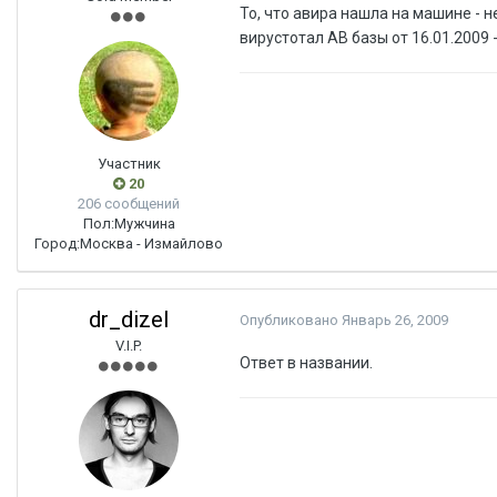
То, что авира нашла на машине - н
вирустотал АВ базы от 16.01.2009 
Участник
20
206 сообщений
Пол:
Мужчина
Город:
Москва - Измайлово
dr_dizel
Опубликовано
Январь 26, 2009
V.I.P.
Ответ в названии.