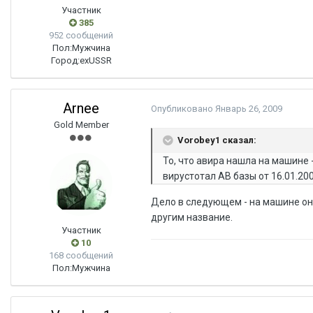
Участник
385
952 сообщений
Пол:
Мужчина
Город:
exUSSR
Arnee
Опубликовано
Январь 26, 2009
Gold Member
Vorobey1 сказал:
То, что авира нашла на машине -
вирустотал АВ базы от 16.01.20
Дело в следующем - на машине она
другим название.
Участник
10
168 сообщений
Пол:
Мужчина