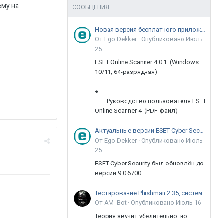
ему на
СООБЩЕНИЯ
Новая версия бесплатного приложения ESET Online Scanner доступна пользователям
От Ego Dekker ·
Опубликовано
Июль
25
ESET Online Scanner 4.0.1 (Windows
10/11, 64-разрядная)
●
Руководство пользователя ESET
Online Scanner 4 (PDF-файл)
Актуальные версии ESET Cyber Security 9
От Ego Dekker ·
Опубликовано
Июль
25
ESET Cyber Security был обновлён до
версии 9.0.6700.
Тестирование Phishman 2.35, системы повышения осведомлённости пользователей в сфере ИБ
От AM_Bot ·
Опубликовано
Июль 16
Теория звучит убедительно, но