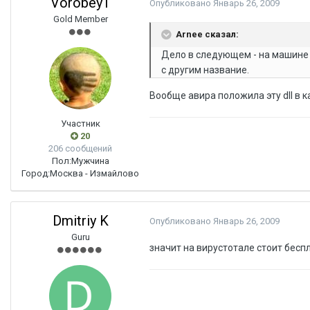
Vorobey1
Опубликовано
Январь 26, 2009
Gold Member
Arnee сказал:
Дело в следующем - на машине о
с другим название.
Вообще авира положила эту dll в к
Участник
20
206 сообщений
Пол:
Мужчина
Город:
Москва - Измайлово
Dmitriy K
Опубликовано
Январь 26, 2009
Guru
значит на вирустотале стоит бесп