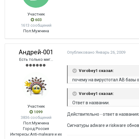
Участник
603
1613 сообщений
Пол:
Мужчина
Андрей-001
Опубликовано
Январь 26, 2009
Есть только миг...
Vorobey1 сказал:
почему на вирустотал АВ базы о
Vorobey1 сказал:
Ответ в названии.
Участник
1099
Действительно - ответ в названия
3836 сообщений
Пол:
Мужчина
Cигнатуры adware и riskware обно
Город:
Россия
Интересы:
Anti-malware и их