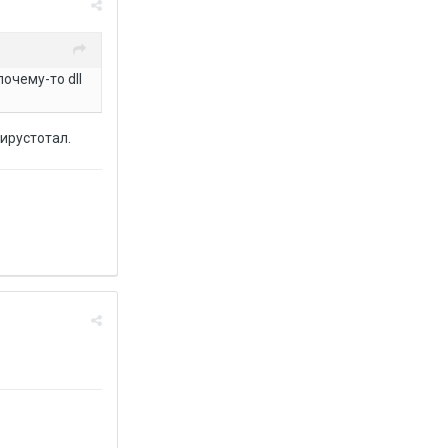
очему-то dll
вирустотал.