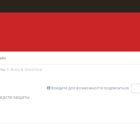
айн
иты
Avira & VirusTotal
Войдите для возможности подписаться
П
редств защиты