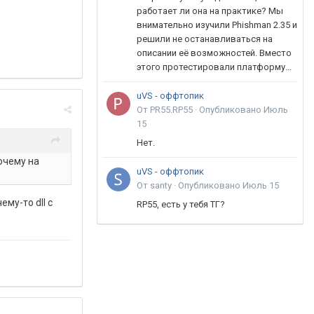
работает ли она на практике? Мы
внимательно изучили Phishman 2.35 и
решили не останавливаться на
описании её возможностей. Вместо
этого протестировали платформу...
uVS - оффтопик
От PR55.RP55 ·
Опубликовано
Июль
15
Нет.
почему на
uVS - оффтопик
От santy ·
Опубликовано
Июль 15
му-то dll с
RP55, есть у тебя ТГ?