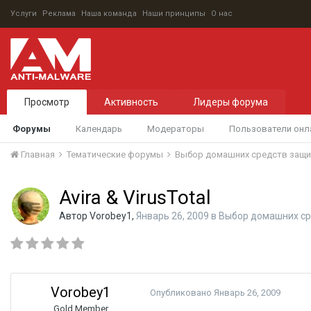
Услуги
Реклама
Наша команда
Наши принципы
О нас
Просмотр
Активность
Лидеры форума
Форумы
Календарь
Модераторы
Пользователи онл
Главная
Тематические форумы
Выбор домашних средств защ
Avira & VirusTotal
Автор
Vorobey1
,
Январь 26, 2009
в
Выбор домашних с
Vorobey1
Опубликовано
Январь 26, 2009
Gold Member