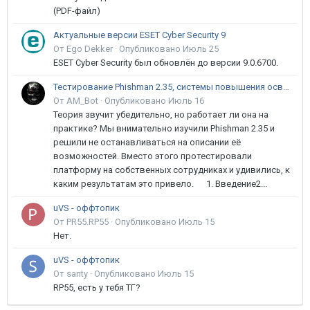
(PDF-файл)
Актуальные версии ESET Cyber Security 9
От Ego Dekker ·
Опубликовано
Июль 25
ESET Cyber Security был обновлён до версии 9.0.6700.
Тестирование Phishman 2.35, системы повышения осведомлённости пользователей в сфере ИБ
От AM_Bot ·
Опубликовано
Июль 16
Теория звучит убедительно, но работает ли она на
практике? Мы внимательно изучили Phishman 2.35 и
решили не останавливаться на описании её
возможностей. Вместо этого протестировали
платформу на собственных сотрудниках и удивились, к
каким результатам это привело. 1. Введение2...
uVS - оффтопик
От PR55.RP55 ·
Опубликовано
Июль 15
Нет.
uVS - оффтопик
От santy ·
Опубликовано
Июль 15
RP55, есть у тебя ТГ?