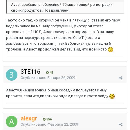
Avast сообщил о юбилейной 70 миллионной регистрации
своих продуктов. Поздравляем!
Так-то оно так, но огорчил он меня в пятницу. Я ставил его пару
недель ранее на машину сотрудницы, у которой стоял
просроченный НОД. Аваст зачирикал нормально. В пятницу
решил на перекуре прогнать ее комп CureIT (коллега
жаловалась, что тормозит), так Вэбовская тулза нашла 6
троянов, а Аваст продолжал делать вид, что все чисто
3TE116
45
Опубликовано
Январь 26, 2009
Авасту,я не доверяю.Но наш сосед им пользуется и ему
нравится,если что,квартиры рядом,всегда в гости зайду
alexgr
556
Опубликовано
Февраль 22, 2009