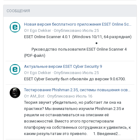
СООБЩЕНИЯ
Новая версия бесплатного приложения ESET Online Scanner доступна пользователям
От Ego Dekker ·
Опубликовано
Июль 25
ESET Online Scanner 4.0.1 (Windows 10/11, 64-разрядная)
●
Руководство пользователя ESET Online Scanner 4
(PDF-файл)
Актуальные версии ESET Cyber Security 9
От Ego Dekker ·
Опубликовано
Июль 25
ESET Cyber Security был обновлён до версии 9.0.6700.
Тестирование Phishman 2.35, системы повышения осведомлённости пользователей в сфере ИБ
От AM_Bot ·
Опубликовано
Июль 16
Теория звучит убедительно, но работает ли она на
практике? Мы внимательно изучили Phishman 2.35 и
решили не останавливаться на описании её
возможностей. Вместо этого протестировали
платформу на собственных сотрудниках и удивились, к
каким результатам это привело. 1. Введение2...