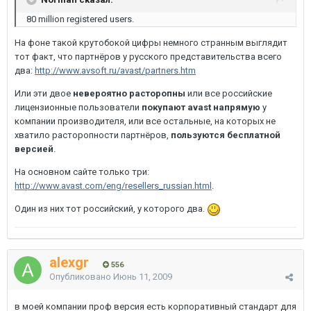
80 million registered users.
На фоне такой крутобокой цифры немного странным выглядит
тот факт, что партнёров у русского представительства всего
два:
http://www.avsoft.ru/avast/partners.htm
Или эти двое
невероятно расторопны
или все российские
лицензионные пользователи
покупают avast напрямую
у
компании производителя, или все остальные, на которых не
хватило расторопности партнёров,
пользуются бесплатной
версией
.
На основном сайте только три:
http://www.avast.com/eng/resellers_russian.html
.
Один из них тот российский, у которого два.
alexgr
556
Опубликовано
Июнь 11, 2009
в моей компании проф версия есть корпоративный стандарт для