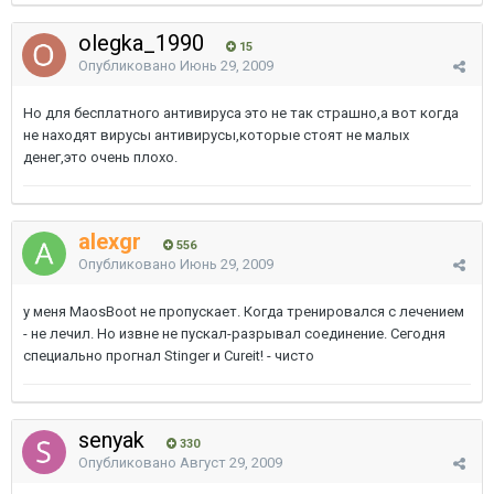
olegka_1990
15
Опубликовано
Июнь 29, 2009
Но для бесплатного антивируса это не так страшно,а вот когда
не находят вирусы антивирусы,которые стоят не малых
денег,это очень плохо.
alexgr
556
Опубликовано
Июнь 29, 2009
у меня MaosBoot не пропускает. Когда тренировался с лечением
- не лечил. Но извне не пускал-разрывал соединение. Сегодня
специально прогнал Stinger и Cureit! - чисто
senyak
330
Опубликовано
Август 29, 2009