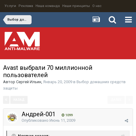
Услуги
Реклама
Наша команда
Наши принципы
О нас
Выбор домашних средств защиты
Avast выбрали 70 миллионной
пользователей
Автор
Сергей Ильин
,
Январь 20, 2009
в
Выбор домашних средств
защиты
НАЗАД
ДАЛЕЕ
Страница 2 из 2
Андрей-001
1099
Опубликовано
Июнь 11, 2009
Norman сказал: