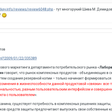
ftkey.info/reviews/review6048.php
- тут многорукий Шива М. Демидо
.
тов
tml?2009/01/22/335389
ового маркетинга департамента потребительского рынка «
Лабора
ин
говорит, что рынок комплексных продуктов - объединяющих в с
путем создания резервной копии – только начинает формироваться 
сомнения в жизнеспособности данной продуктовой «связки»: все-т
иональностью, разным пользовательским интерфейсом и совершен
кта с пользователем
».
жанина, существует потребность в комплексных решениях защиты,
ков средств защиты предпочитают выпускать свои собственные 