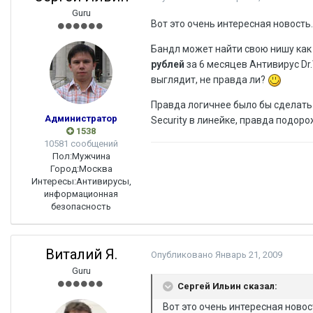
Guru
Вот это очень интересная новость
Бандл может найти свою нишу как м
рублей
за 6 месяцев Антивирус Dr
выглядит, не правда ли?
Правда логичнее было бы сделать б
Администратор
Security в линейке, правда подоро
1538
10581 сообщений
Пол:
Мужчина
Город:
Москва
Интересы:
Антивирусы,
информационная
безопасность
Виталий Я.
Опубликовано
Январь 21, 2009
Guru
Сергей Ильин сказал:
Вот это очень интересная новос