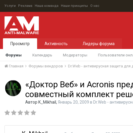
Услуги
Реклама
Наша команда
Наши принципы
О нас
Просмотр
Активность
Лидеры форума
Форумы
Календарь
Модераторы
Пользователи онл
Главная
Форумы вендоров
Dr.Web - антивирусная защита для
«Доктор Веб» и Acronis пр
совместный комплект реш
Автор
K_Mikhail
,
Январь 20, 2009
в
Dr.Web - антивирус