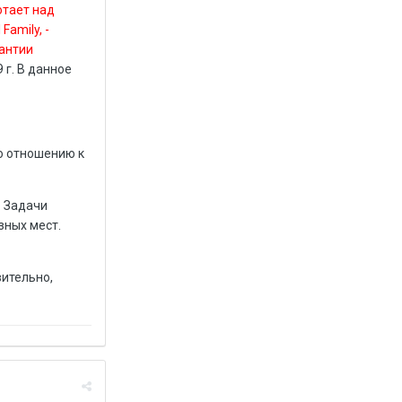
отает над
amily, -
рантии
 г. В данное
о отношению к
. Задачи
зных мест.
вительно,