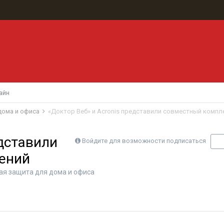
айн
 дома и офиса
«Доктор Веб» и Acronis представили совместный компл
едставили
Войдите для возможности подписаться
П
ений
ная защита для дома и офиса