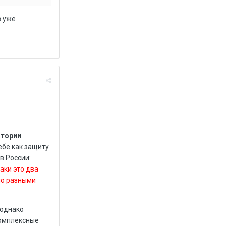
в уже
тории
ебе как защиту
в России:
аки это два
но разными
 однако
комплексные