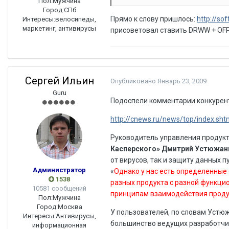
Пол:
Мужчина
Город:
СПб
Прямо к слову пришлось:
http://so
Интересы:
велосипеды,
маркетинг, антивирусы
присоветовал ставить DRWW + OFP
Сергей Ильин
Опубликовано
Январь 23, 2009
Guru
Подоспели комментарии конкурен
http://cnews.ru/news/top/index.sh
Руководитель управления продукт
Касперского» Дмитрий Устюжан
от вирусов, так и защиту данных 
Администратор
«
Однако у нас есть определенные 
1538
разных продукта с разной функц
10581 сообщений
принципам взаимодействия проду
Пол:
Мужчина
Город:
Москва
У пользователей, по словам Устю
Интересы:
Антивирусы,
большинство ведущих разработчи
информационная