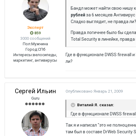
Бандл может найти свою нишу как
рублей
за 6 месяцев Антивирус 
Сладко выглядит, не правда ли
Эксперт
Правда логичнее было бы сделат
859
3000 сообщений
Total Security в линейке, правд
Пол:
Мужчина
Город:
СПб
Где в функционале DWSS firewall и 
Интересы:
велосипеды,
маркетинг, антивирусы
ли?
Сергей Ильин
Опубликовано
Январь 21, 2009
Guru
Виталий Я. сказал:
Где в функционале DWSS firewall
Так я и написал "это не полноценны
там был в составе DrWeb Security 