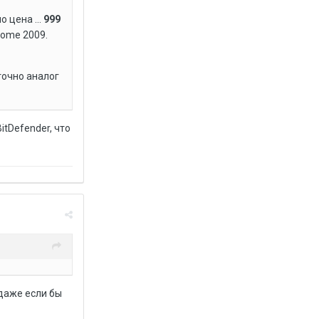
 цена ...
999
Home 2009.
точно аналог
itDefender, что
 даже если бы