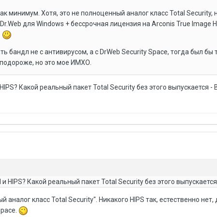
 минимум. Хотя, это не полноценный аналог класс Total Security, но
Dr.Web для Windows + бессрочная лицензия на Arconis True Image 
?
ь бандл не с антивирусом, а с DrWeb Security Space, тогда был бы 
а подороже, но это мое ИМХО.
HIPS? Какой реальный пакет Total Security без этого выпускается - B
 и HIPS? Какой реальный пакет Total Security без этого выпускается
й аналог класс Total Security". Никакого HIPS так, естественно нет,
Space.