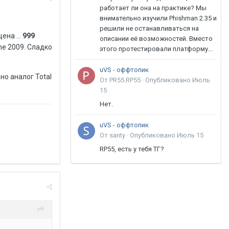
работает ли она на практике? Мы
внимательно изучили Phishman 2.35 и
решили не останавливаться на
ена ...
999
описании её возможностей. Вместо
me 2009. Сладко
этого протестировали платформу...
uVS - оффтопик
но аналог Total
От PR55.RP55 ·
Опубликовано
Июль
15
Нет.
uVS - оффтопик
От santy ·
Опубликовано
Июль 15
RP55, есть у тебя ТГ?