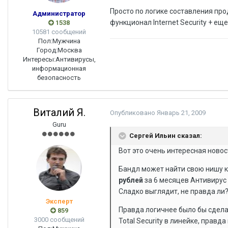
Просто по логике составления про
Администратор
функционал Internet Security + ещ
1538
10581 сообщений
Пол:
Мужчина
Город:
Москва
Интересы:
Антивирусы,
информационная
безопасность
Виталий Я.
Опубликовано
Январь 21, 2009
Guru
Сергей Ильин сказал:
Вот это очень интересная новос
Бандл может найти свою нишу как
рублей
за 6 месяцев Антивирус 
Сладко выглядит, не правда ли
Эксперт
Правда логичнее было бы сделат
859
3000 сообщений
Total Security в линейке, правд