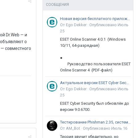
СООБЩЕНИЯ
Новая версия бесплатного приложения ESET Online Scanner доступна пользователям
От Ego Dekker ·
Опубликовано
Июль
25
й Dr.Web — и
ESET Online Scanner 4.0.1 (Windows
— объявляют о
10/11, 64-разрядная)
 — совместного
●
Руководство пользователя ESET
Online Scanner 4 (PDF-файл)
Актуальные версии ESET Cyber Security 9
От Ego Dekker ·
Опубликовано
Июль
25
ESET Cyber Security был обновлён до
версии 9.0.6700.
Тестирование Phishman 2.35, системы повышения осведомлённости пользователей в сфере ИБ
От AM_Bot ·
Опубликовано
Июль 16
Теория звучит убедительно, но