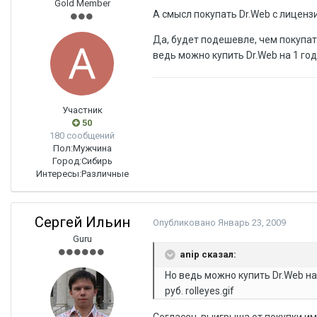
Gold Member
А смысл покупать Dr.Web с лицензи
Да, будет подешевле, чем покупать
ведь можно купить Dr.Web на 1 год 
Участник
50
180 сообщений
Пол:
Мужчина
Город:
Сибирь
Интересы:
Различные
Сергей Ильин
Опубликовано
Январь 23, 2009
Guru
anip сказал:
Но ведь можно купить Dr.Web на 
руб. rolleyes.gif