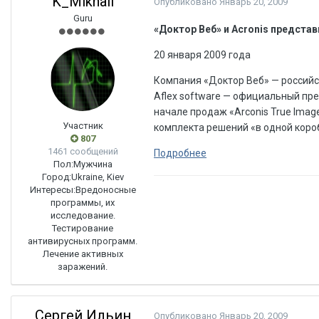
K_Mikhail
Опубликовано
Январь 20, 2009
Guru
«Доктор Веб» и Acronis предст
20 января 2009 года
Компания «Доктор Веб» — российс
Aflex software — официальный пред
начале продаж «Arconis True Imag
Участник
комплекта решений «в одной коро
807
1461 сообщений
Подробнее
Пол:
Мужчина
Город:
Ukraine, Kiev
Интересы:
Вредоносные
программы, их
исследование.
Тестирование
антивирусных программ.
Лечение активных
заражений.
Сергей Ильин
Опубликовано
Январь 20, 2009