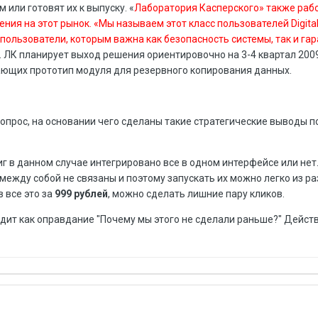
или готовят их к выпуску. «
Лаборатория Касперского» также раб
ия на этот рынок. «Мы называем этот класс пользователей Digital F
 пользователи, которым важна как безопасность системы, так и га
. ЛК планирует выход решения ориентировочно на 3-4 квартал 2009
ющих прототип модуля для резервного копирования данных.
опрос, на основании чего сделаны такие стратегические выводы п
 в данном случае интегрировано все в одном интерфейсе или нет
между собой не связаны и поэтому запускать их можно легко из ра
в все это за
999 рублей
, можно сделать лишние пару кликов.
дит как оправдание "Почему мы этого не сделали раньше?" Дейст