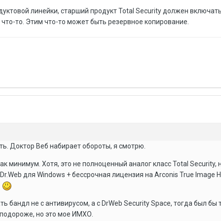
дуктовой линейки, старший продукт Total Security должен включать
е что-то. Этим что-то может быть резервное копирование.
ть. Доктор Веб набирает обороты, я смотрю.
 минимум. Хотя, это не полноценный аналог класс Total Security, но
Dr.Web для Windows + бессрочная лицензия на Arconis True Image 
?
ь бандл не с антивирусом, а с DrWeb Security Space, тогда был бы 
а подороже, но это мое ИМХО.