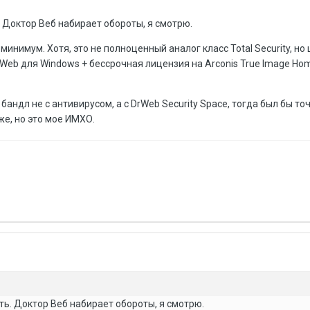
. Доктор Веб набирает обороты, я смотрю.
инимум. Хотя, это не полноценный аналог класс Total Security, но ц
.Web для Windows + бессрочная лицензия на Arconis True Image Ho
андл не с антивирусом, а с DrWeb Security Space, тогда был бы точ
же, но это мое ИМХО.
ть. Доктор Веб набирает обороты, я смотрю.