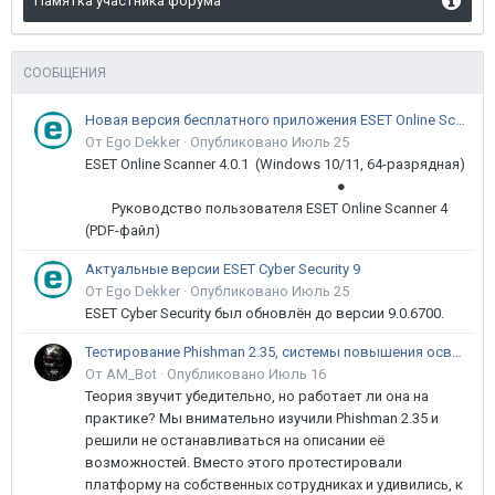
Памятка участника форума
СООБЩЕНИЯ
Новая версия бесплатного приложения ESET Online Scanner доступна пользователям
От Ego Dekker ·
Опубликовано
Июль 25
ESET Online Scanner 4.0.1 (Windows 10/11, 64-разрядная)
●
Руководство пользователя ESET Online Scanner 4
(PDF-файл)
Актуальные версии ESET Cyber Security 9
От Ego Dekker ·
Опубликовано
Июль 25
ESET Cyber Security был обновлён до версии 9.0.6700.
Тестирование Phishman 2.35, системы повышения осведомлённости пользователей в сфере ИБ
От AM_Bot ·
Опубликовано
Июль 16
Теория звучит убедительно, но работает ли она на
практике? Мы внимательно изучили Phishman 2.35 и
решили не останавливаться на описании её
возможностей. Вместо этого протестировали
платформу на собственных сотрудниках и удивились, к