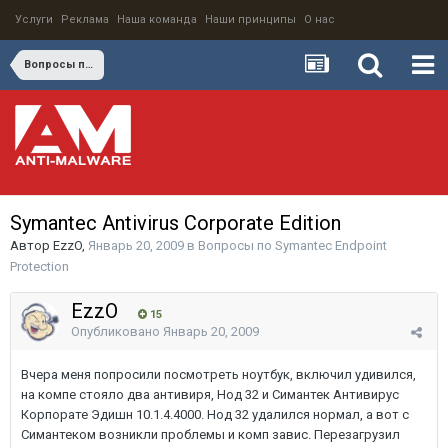
Услуги
Реклама
Наша команда
Наши принципы
О нас
Вопросы по Symantec Endpoint Protection
Symantec Antivirus Corporate Edition
Автор
EzzO
,
Январь 20, 2009
в
Вопросы по Symantec Endpoint
Protection
EzzO
15
Опубликовано
Январь 20, 2009
Вчера меня попросили посмотреть ноутбук, включил удивился,
на компе стояло два антивиря, Нод 32 и Симантек Антивирус
Корпорате Эдишн 10.1.4.4000. Нод 32 удалился нормал, а вот с
Симантеком возникли проблемы и комп завис. Перезагрузил