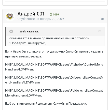
Андрей-001
1099
Опубликовано
Январь 20, 2009
mr.Web сказал:
оказывается в меню правой кнопки мыши осталось
"Проверить на вирусы",
Если было бы только это, тогда можно было бы просто удалить
вручную ветки реестра:
HKEY_LOCAL_MACHINE\SOFTWARE\Classes\*\shellex\ContextMenu
Handlers\LDVPMenu
HKEY_LOCAL_MACHINE\SOFTWARE\Classes\Drive\shellex\ContextM
enuHandlers\LDVPMenu
HKEY_LOCAL_MACHINE\SOFTWARE\Classes\Folder\shellex\Context
MenuHandlers\LDVPMenu
Ещё есть интересный документ Службы и Поддержки: