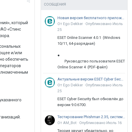
СООБЩЕНИЯ
Новая версия бесплатного приложения ESET Online Scanner доступна пользователям
ния», который
От Ego Dekker ·
Опубликовано
Июль
ЗАО «Стинс
25
зора.
ESET Online Scanner 4.0.1 (Windows
10/11, 64-разрядная)
рсональных
яющее и/или
●
но обеспечить
Руководство пользователя ESET
 операторов
Online Scanner 4 (PDF-файл)
полномоченным
Актуальные версии ESET Cyber Security 9
От Ego Dekker ·
Опубликовано
Июль
25
ESET Cyber Security был обновлён до
указанного
версии 9.0.6700.
ганизаций.
Тестирование Phishman 2.35, системы повышения осведомлённости пользователей в сфере ИБ
От AM_Bot ·
Опубликовано
Июль 16
Теория звучит убедительно, но