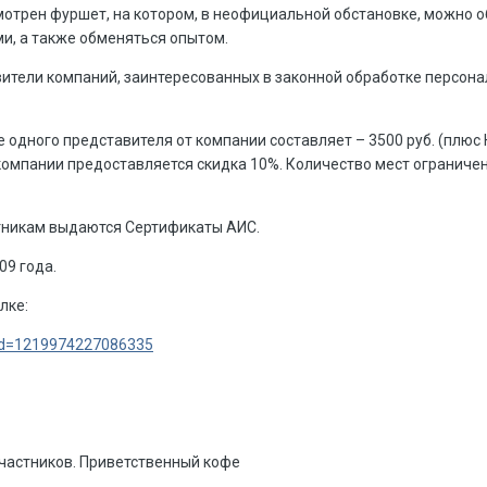
отрен фуршет, на котором, в неофициальной обстановке, можно 
и, а также обменяться опытом.
ители компаний, заинтересованных в законной обработке персон
е одного представителя от компании составляет – 3500 руб. (плюс
омпании предоставляется скидка 10%. Количество мест ограничен
стникам выдаются Сертификаты АИС.
09 года.
лке:
?fid=1219974227086335
 участников. Приветственный кофе