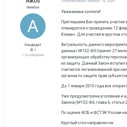
Alkos
Опубликовано
Январь 19, 2009
Newbie
Уважаемые коллеги!
Приглашаем Вас принять участие 
планируется к проведению 12 фе
Коман». Для участия в круглом с
Актуальность данного мероприяти
Кандидат
0
данных» №152-ФЗ (принят 27 июля
1 сообщение
организующее обработку персонал
их защиту. Данный Закон вступил в
считается легализованной при на
органом по защите прав субъекто
До 1 января 2010 года все опера
Уже предусмотрена уголовная и 
Закона (№152-ФЗ, глава 6, статья 25
По оценке ФСБ и ФСТЭК России на
Круглый стол направлен на: