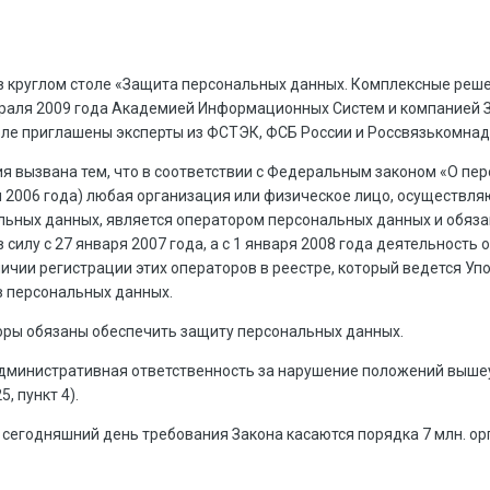
в круглом столе «Защита персональных данных. Комплексные реше
враля 2009 года Академией Информационных Систем и компанией 
толе приглашены эксперты из ФСТЭК, ФСБ России и Россвязькомнад
я вызвана тем, что в соответствии с Федеральным законом «О пе
 2006 года) любая организация или физическое лицо, осуществл
ьных данных, является оператором персональных данных и обяза
 силу с 27 января 2007 года, а с 1 января 2008 года деятельность
личии регистрации этих операторов в реестре, который ведется У
в персональных данных.
торы обязаны обеспечить защиту персональных данных.
административная ответственность за нарушение положений выше
, пункт 4).
 сегодняшний день требования Закона касаются порядка 7 млн. ор