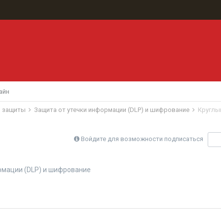
айн
в защиты
Защита от утечки информации (DLP) и шифрование
Круглы
Войдите для возможности подписаться
П
рмации (DLP) и шифрование