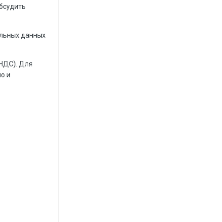
обсудить
альных данных
 НДС). Для
о и