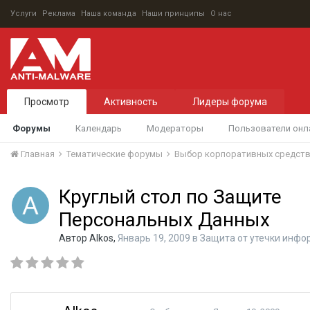
Услуги
Реклама
Наша команда
Наши принципы
О нас
Просмотр
Активность
Лидеры форума
Форумы
Календарь
Модераторы
Пользователи онл
Главная
Тематические форумы
Выбор корпоративных средст
Круглый стол по Защите
Персональных Данных
Автор
Alkos
,
Январь 19, 2009
в
Защита от утечки инфо