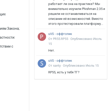
работает ли она на практике? Мы
внимательно изучили Phishman 2.35 и
решили не останавливаться на
ющих
описании её возможностей. Вместо
этого протестировали платформу...
иям Закона;
uVS - оффтопик
астности:
От PR55.RP55 ·
Опубликовано
Июль
15
тствии с
Нет.
uVS - оффтопик
От santy ·
Опубликовано
Июль 15
RP55, есть у тебя ТГ?