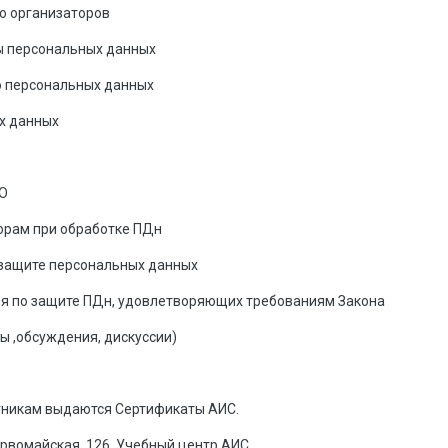
во организаторов
ты персональных данных
 о персональных данных
ых данных
ПО
торам при обработке ПДн
и защите персональных данных
ия по защите ПДн, удовлетворяющих требованиям Закона
сы ,обсуждения, дискуссии)
стникам выдаются Сертификаты АИС.
ервомайская, 126, Учебный центр АИС